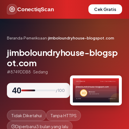
ConectiqScan
Cek Gratis
Beranda
›
Pemeriksaan
›
jimboloundryhouse-blogspot.com
jimboloundryhouse-blogsp
ot.com
#8749DDB8 · Sedang
40
/ 100
Tidak Diketahui
Tanpa HTTPS
Diperbarui
3 bulan yang lalu