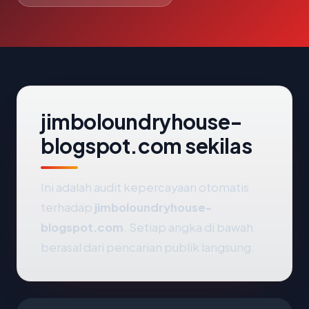
jimboloundryhouse-
blogspot.com sekilas
Ini adalah audit kepercayaan otomatis
terhadap
jimboloundryhouse-
blogspot.com
. Setiap angka di bawah
berasal dari pencarian publik langsung.