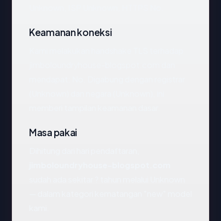
Unknown, ISP Unknown, HTTPS No.
Keamanan koneksi
Kami melakukan handshake TLS terhadap
jimboloundryhouse-blogspot.com dan
mendapat: No. Digabung dengan registrar
(Unknown) dan negara (Unknown), ini
memberi tampilan keamanan dasar.
Masa pakai
Dihitung dari hari pendaftaran,
jimboloundryhouse-blogspot.com
sudah ada sekitar ? tahun melalui Unknown
— dalam kategori kematangan "new" model
kami.