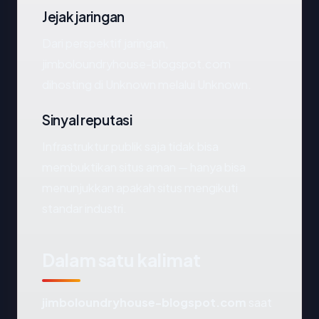
Jejak jaringan
Dari perspektif jaringan,
jimboloundryhouse-blogspot.com
dihosting di Unknown melalui Unknown.
Sinyal reputasi
Infrastruktur publik saja tidak bisa
membuktikan situs aman — hanya bisa
menunjukkan apakah situs mengikuti
standar industri.
Dalam satu kalimat
jimboloundryhouse-blogspot.com
saat