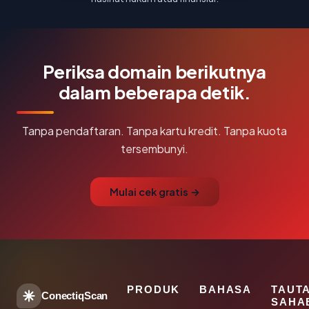
Periksa domain berikutnya
dalam beberapa detik.
Tanpa pendaftaran. Tanpa kartu kredit. Tanpa kuota
tersembunyi.
Mulai cek gratis →
PRODUK
BAHASA
TAUT
ConectiqScan
SAHA