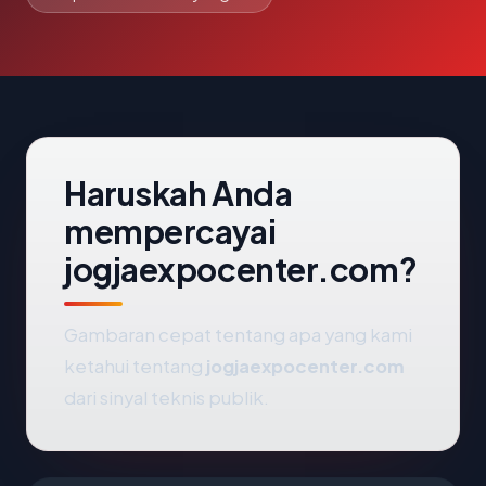
Haruskah Anda
mempercayai
jogjaexpocenter.com?
Gambaran cepat tentang apa yang kami
ketahui tentang
jogjaexpocenter.com
dari sinyal teknis publik.