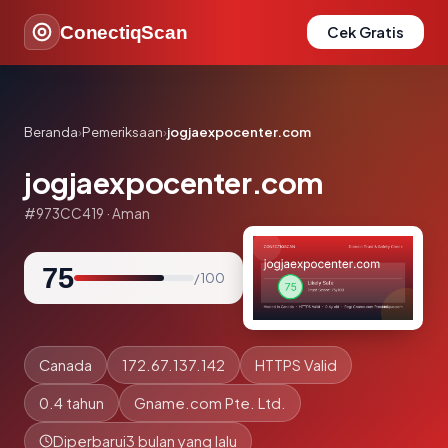
ConectiqScan
Cek Gratis
Beranda
›
Pemeriksaan
›
jogjaexpocenter.com
jogjaexpocenter.com
#973CC419 · Aman
75
/ 100
Canada
172.67.137.142
HTTPS Valid
0.4 tahun
Gname.com Pte. Ltd.
Diperbarui
3 bulan yang lalu