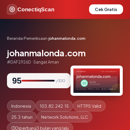
ConectiqScan
Cek Gratis
Beranda
›
Pemeriksaan
›
johanmalonda.com
johanmalonda.com
#DAF2926D · Sangat Aman
95
/ 100
Indonesia
103.82.242.15
HTTPS Valid
25.3 tahun
Network Solutions, LLC
Diperbarui
3 bulan yang lalu