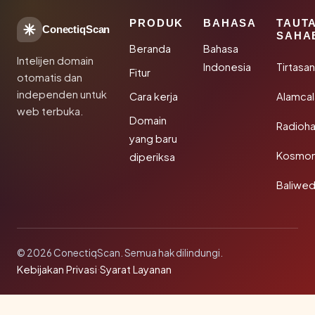
PRODUK
BAHASA
TAUT
ConectiqScan
SAHA
Beranda
Bahasa
Intelijen domain
Indonesia
Tirtasa
Fitur
otomatis dan
independen untuk
Cara kerja
Alamca
web terbuka.
Domain
Radioh
yang baru
Kosmon
diperiksa
Baliwe
© 2026 ConectiqScan. Semua hak dilindungi.
Kebijakan Privasi
·
Syarat Layanan