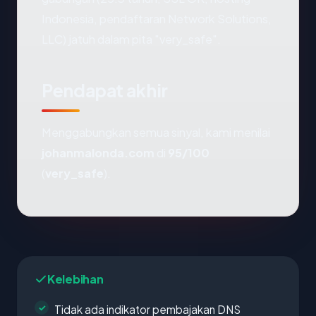
Indonesia, pendaftaran Network Solutions,
LLC) jatuh dalam pita "very_safe".
Pendapat akhir
Menggabungkan semua sinyal, kami menilai
johanmalonda.com
di
95/100
(
very_safe
).
Kelebihan
Tidak ada indikator pembajakan DNS