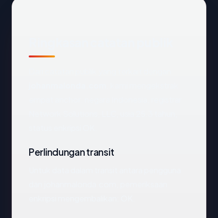
Ringkasan catatan publik
Dari catatan publik yang terkait dengan
johanmalonda.com
, kami mengekstrak
empat anchor: negara Indonesia, registrar
Network Solutions, LLC, usia 25.3 tahun,
status enkripsi OK.
Perlindungan transit
Untuk data dalam transit antara pengguna
dan johanmalonda.com, pemeriksaan
enkripsi mengembalikan: OK.