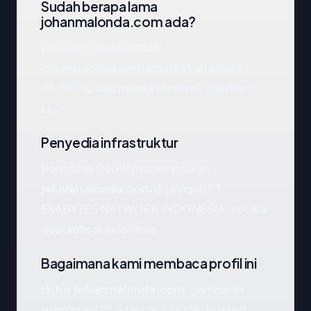
Sudah berapa lama
johanmalonda.com ada?
Menurut catatan RDAP,
johanmalonda.com didaftarkan sekitar
25.3 tahun lalu melalui Network Solutions,
LLC.
Penyedia infrastruktur
Pencarian GeoIP menempatkan
johanmalonda.com
di jaringan PT.
EXABYTES NETWORK INDONESIA, secara
geografis di Indonesia.
Bagaimana kami membaca profil ini
Untuk
johanmalonda.com
, gambaran
gabungan (25.3 tahun, SSL OK, hosting