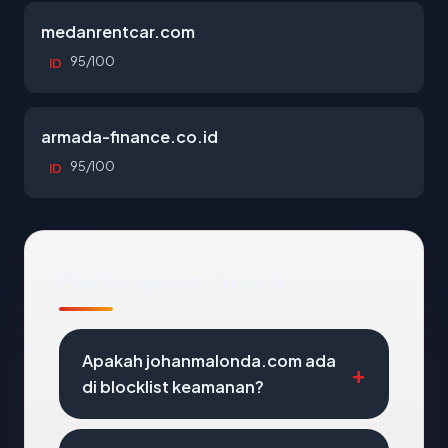
medanrentcar.com
95/100
ID
armada-finance.co.id
95/100
ID
Pertanyaan Umum
Apakah johanmalonda.com ada
di blocklist keamanan?