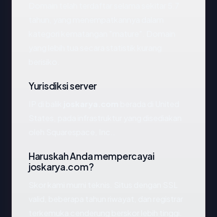
Domain telah terdaftar selama sekitar 5.7
tahun, yang menempatkannya dalam
kategori kematangan "mature". Domain
yang lebih tua secara statistik kurang
berisiko.
Yurisdiksi server
IP di balik
joskarya.com
berada di United
States, pada infrastruktur yang disediakan
oleh Squarespace, Inc..
Haruskah Anda mempercayai
joskarya.com?
Skor kami murni teknis. Situs dengan SSL
valid, beberapa tahun riwayat, dan registrar
terkemuka cenderung berskor lebih tinggi.