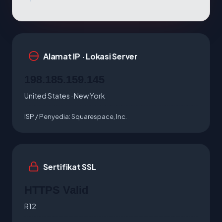
Alamat IP · Lokasi Server
198.185.159.145
United States · New York
ISP / Penyedia:
Squarespace, Inc.
Sertifikat SSL
HTTPS Valid
R12