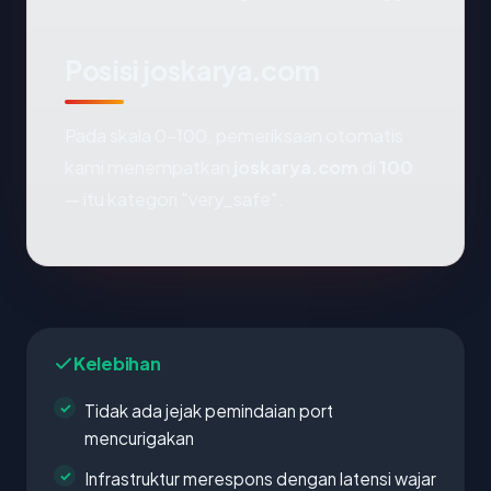
Posisi joskarya.com
Pada skala 0-100, pemeriksaan otomatis
kami menempatkan
joskarya.com
di
100
— itu kategori "very_safe".
Kelebihan
Tidak ada jejak pemindaian port
mencurigakan
Infrastruktur merespons dengan latensi wajar