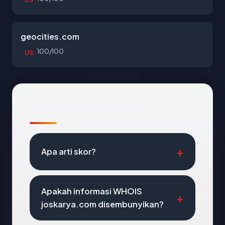
geocities.com
100/100
US
Pertanyaan Umum
Apa arti skor?
Apakah informasi WHOIS
joskarya.com disembunyikan?