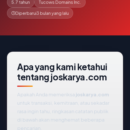
5.7 tahun
Tucows Domains Inc.
Diperbarui
3 bulan yang lalu
Apa yang kami ketahui
tentang joskarya.com
Apakah Anda memeriksa
joskarya.com
untuk transaksi, kemitraan, atau sekadar
rasa ingin tahu, ringkasan catatan publik
di bawah akan menghemat beberapa
pencarian.