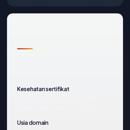
Sekilas
Cara tercepat membaca
joskarya.com
:
negara United States, usia 5.7 tahun, SSL
OK, registrar Tucows Domains Inc..
Kesehatan sertifikat
Sertifikat yang saat ini disajikan oleh
joskarya.com
dipecahkan sebagai: OK.
Usia domain