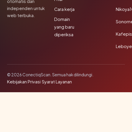
otomatis dan
independen untuk
Cara kerja
Nikoya
web terbuka.
Domain
Sonorn
yang baru
Kafepi
diperiksa
Leboye
© 2026 ConectiqScan. Semua hak dilindungi.
Kebijakan Privasi
·
Syarat Layanan