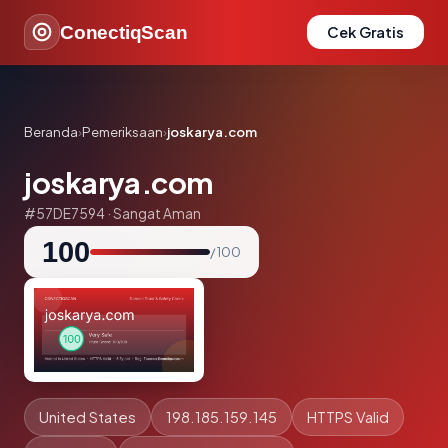
ConectiqScan
Cek Gratis
Beranda
›
Pemeriksaan
›
joskarya.com
joskarya.com
#57DE7594 · Sangat Aman
100
/ 100
United States
198.185.159.145
HTTPS Valid