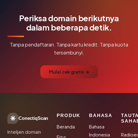
Periksa domain berikutnya
dalam beberapa detik.
Tanpa pendaftaran. Tanpa kartu kredit. Tanpa kuota
tersembunyi.
Mulai cek gratis →
PRODUK
BAHASA
TAUT
ConectiqScan
SAHA
Beranda
Bahasa
Intelijen domain
Indonesia
Radioe
Fitur