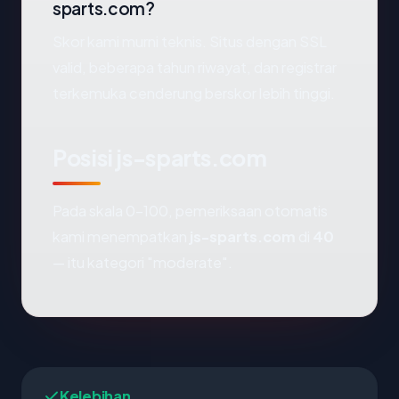
sparts.com?
Skor kami murni teknis. Situs dengan SSL
valid, beberapa tahun riwayat, dan registrar
terkemuka cenderung berskor lebih tinggi.
Posisi js-sparts.com
Pada skala 0-100, pemeriksaan otomatis
kami menempatkan
js-sparts.com
di
40
— itu kategori "moderate".
Kelebihan