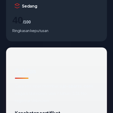
Sedang
40
/100
Ringkasan keputusan
Sekilas
Cara tercepat membaca
js-sparts.com
:
negara Unknown, usia ? tahun, SSL No,
registrar Unknown.