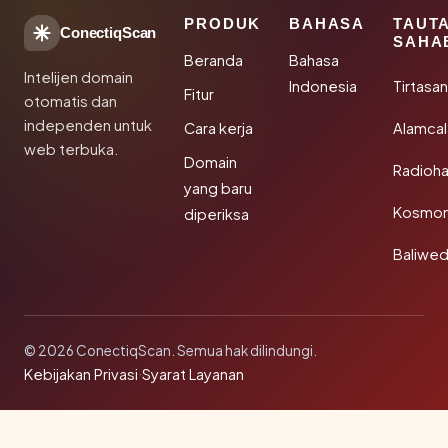
PRODUK
BAHASA
TAUT
ConectiqScan
SAHA
Beranda
Bahasa
Intelijen domain
Indonesia
Tirtasa
Fitur
otomatis dan
independen untuk
Cara kerja
Alamca
web terbuka.
Domain
Radioh
yang baru
Kosmon
diperiksa
Baliwe
© 2026 ConectiqScan. Semua hak dilindungi.
Kebijakan Privasi
·
Syarat Layanan