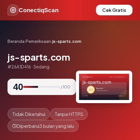
ConectiqScan
Cek Gratis
Beranda
›
Pemeriksaan
›
js-sparts.com
js-sparts.com
#26A1D416 · Sedang
40
/ 100
Tidak Diketahui
Tanpa HTTPS
Diperbarui
3 bulan yang lalu