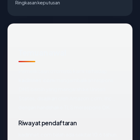
Ringkasan keputusan
Temuan awal
Pemeriksaan otomatis kami terhadap
kadinnet.com
mengembalikan respons
DNS bersih yang mengarah ke United
States, disajikan oleh Amazon.com, Inc.,
dengan handshake TLS merespons OK.
Riwayat pendaftaran
kadinnet.com telah ada sekitar 10.6 tahun.