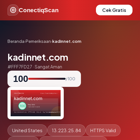
ConectiqScan
Cek Gratis
Beranda
›
Pemeriksaan
›
kadinnet.com
kadinnet.com
#FFF7FD27 · Sangat Aman
100
/ 100
United States
13.223.25.84
HTTPS Valid