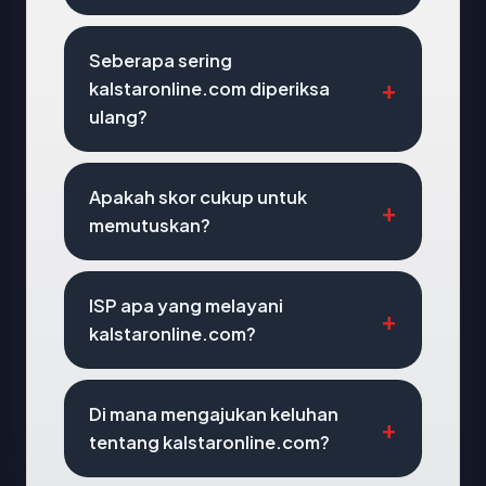
Seberapa sering
kalstaronline.com diperiksa
ulang?
Apakah skor cukup untuk
memutuskan?
ISP apa yang melayani
kalstaronline.com?
Di mana mengajukan keluhan
tentang kalstaronline.com?