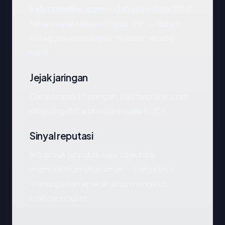
kalstaronline.com
sudah ada sekitar 20.2
tahun melalui NameCheap, Inc. — dalam
kategori kematangan "mature" model
kami.
Jejak jaringan
Dari perspektif jaringan, kalstaronline.com
dihosting di Cambodia melalui BUCT.
Sinyal reputasi
Infrastruktur publik saja tidak bisa
membuktikan situs aman — hanya bisa
menunjukkan apakah situs mengikuti
standar industri.