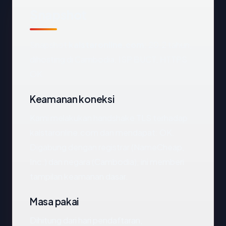
Snapshot
Snapshot
kalstaronline.com
: 20.2 tahun,
dihosting di Cambodia, ISP BUCT, HTTPS
OK.
Keamanan koneksi
Kami melakukan handshake TLS terhadap
kalstaronline.com dan mendapat: OK.
Digabung dengan registrar (NameCheap,
Inc.) dan negara (Cambodia), ini memberi
tampilan keamanan dasar.
Masa pakai
Dihitung dari hari pendaftaran,