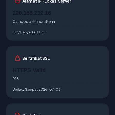
Alamat IP · Lokasi Server
220.158.232.16
Cambodia · Phnom Penh
ISP / Penyedia:
BUCT
Sertifikat SSL
HTTPS Valid
R13
Berlaku Sampai:
2026-07-03