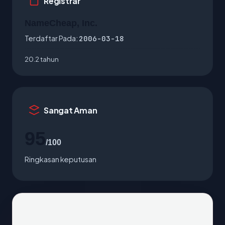
Registrar
NameCheap, Inc.
Terdaftar Pada:
2006-03-18
20.2 tahun
Sangat Aman
95
/100
Ringkasan keputusan