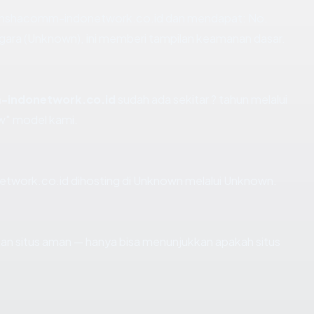
enshacomm-indonetwork.co.id dan mendapat: No.
gara (Unknown), ini memberi tampilan keamanan dasar.
indonetwork.co.id
sudah ada sekitar ? tahun melalui
w" model kami.
etwork.co.id dihosting di Unknown melalui Unknown.
ikan situs aman — hanya bisa menunjukkan apakah situs