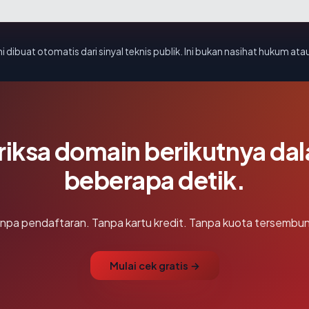
i dibuat otomatis dari sinyal teknis publik. Ini bukan nasihat hukum atau
riksa domain berikutnya da
beberapa detik.
npa pendaftaran. Tanpa kartu kredit. Tanpa kuota tersembun
Mulai cek gratis →