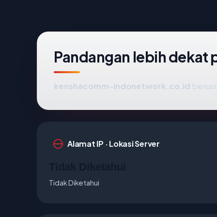
Pandangan lebih dekat
kenshacomm-indonetwork.co.id
berusi
Alamat IP · Lokasi Server
Tidak Diketahui
Tidak Diketahui