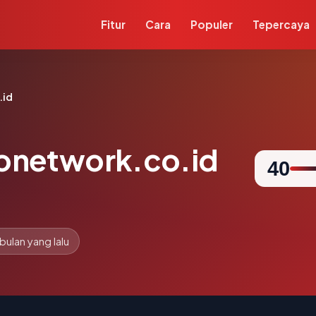
Fitur
Cara
Populer
Tepercaya
.id
network.co.id
40
 bulan yang lalu