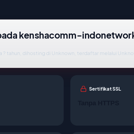
 pada kenshacomm-indonetwork
a ? tahun, dihosting di Unknown, terdaftar melalui Unkno
Sertifikat SSL
Tanpa HTTPS