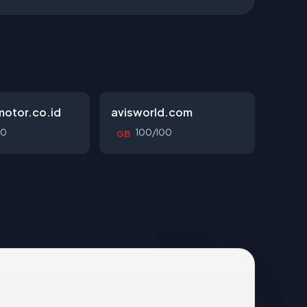
otor.co.id
avisworld.com
00
100/100
GB