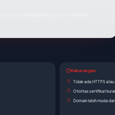
 berperingkat
moderate
dengan skor
40/100
,
Kekurangan
Tidak ada HTTPS atau s
Otoritas sertifikat ku
Domain lebih muda dari