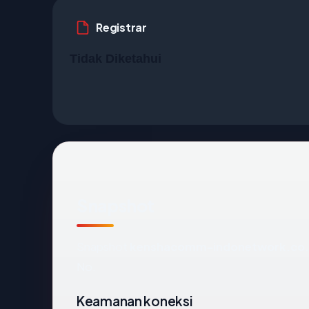
Registrar
Tidak Diketahui
Snapshot
Snapshot
kenshacomm-indonetwork.co.
No.
Keamanan koneksi