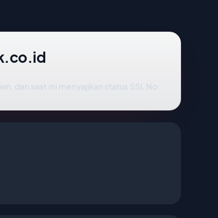
.co.id
wn, dan saat ini menyajikan status SSL No.