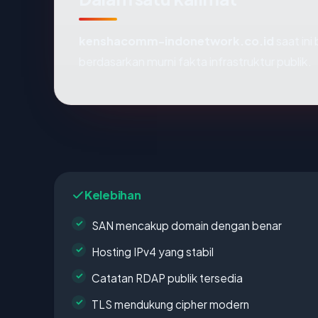
kenshacomm-indonetwork.co.id
saat ini
berdasarkan murni fakta infrastruktur publik.
Kelebihan
SAN mencakup domain dengan benar
Hosting IPv4 yang stabil
Catatan RDAP publik tersedia
TLS mendukung cipher modern