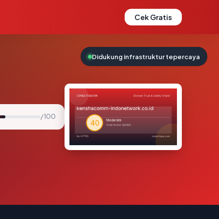
Cek Gratis
Didukung infrastruktur tepercaya
/ 100