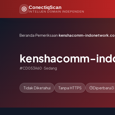
ConectiqScan
INTELIJEN DOMAIN INDEPENDEN
Beranda
›
Pemeriksaan
›
kenshacomm-indonetwork.co
kenshacomm-indo
#CD053A60 · Sedang
Tidak Diketahui
Tanpa HTTPS
Diperbarui
3