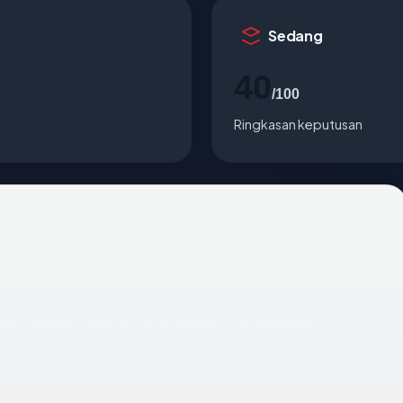
Sedang
40
/100
Ringkasan keputusan
id
: ? tahun, dihosting di Unknown, ISP Unknown, HTTPS