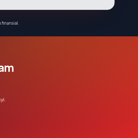
 finansial.
lam
yi.