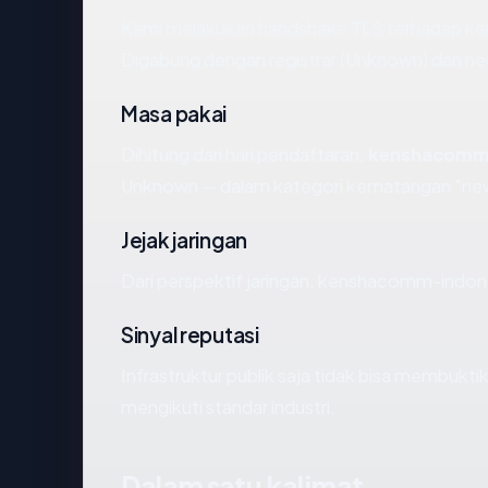
Kami melakukan handshake TLS terhadap k
Digabung dengan registrar (Unknown) dan ne
Masa pakai
Dihitung dari hari pendaftaran,
kenshacomm-
Unknown — dalam kategori kematangan "ne
Jejak jaringan
Dari perspektif jaringan, kenshacomm-indon
Sinyal reputasi
Infrastruktur publik saja tidak bisa membukt
mengikuti standar industri.
Dalam satu kalimat