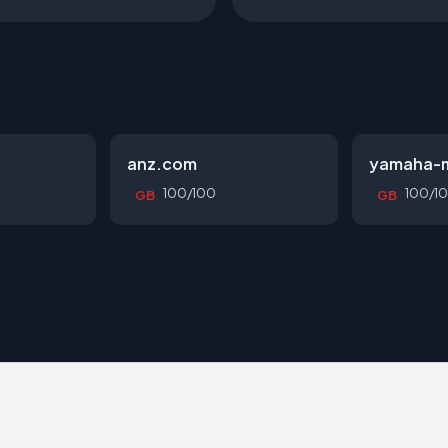
anz.com
yamaha-m
100/100
100/1
GB
GB