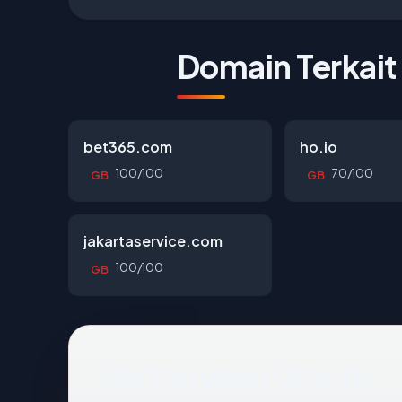
Domain Terkait
bet365.com
ho.io
100/100
70/100
GB
GB
jakartaservice.com
100/100
GB
Pertanyaan Umum