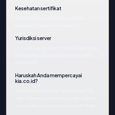
Kesehatan sertifikat
Sertifikat yang saat ini disajikan oleh
kia.co.id
dipecahkan sebagai: OK.
Yurisdiksi server
IP di balik
kia.co.id
berada di Canada, pada
infrastruktur yang disediakan oleh Team
Internet AG.
Haruskah Anda mempercayai
kia.co.id?
Skor kami murni teknis. Situs dengan SSL
valid, beberapa tahun riwayat, dan registrar
terkemuka cenderung berskor lebih tinggi.