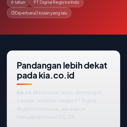
6 tahun
PT Digital Registra Indo
Diperbarui
3 bulan yang lalu
Pandangan lebih dekat
pada kia.co.id
kia.co.id
berusia 6 tahun, dihosting di
Canada, terdaftar melalui PT Digital
Registra Indonesia, dan saat ini
menyajikan status SSL OK.