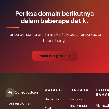
Periksa domain berikutnya
dalam beberapa detik.
Tanpa pendaftaran. Tanpa kartu kredit. Tanpa kuota
tersembunyi.
Mulai cek gratis →
PRODUK
BAHASA
TAUT
ConectiqScan
SAHA
Beranda
Bahasa
Intelijen domain
Indonesia
Alamca
Fitur