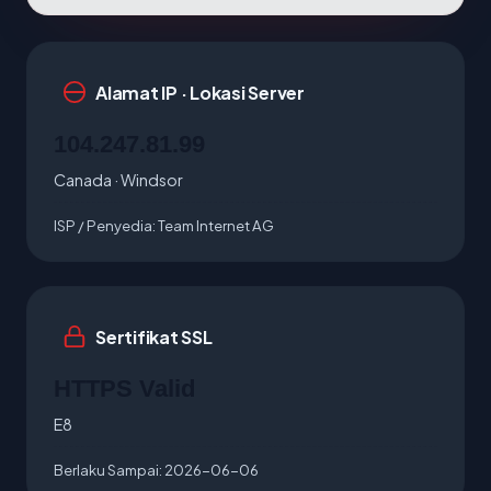
Alamat IP · Lokasi Server
104.247.81.99
Canada · Windsor
ISP / Penyedia:
Team Internet AG
Sertifikat SSL
HTTPS Valid
E8
Berlaku Sampai:
2026-06-06