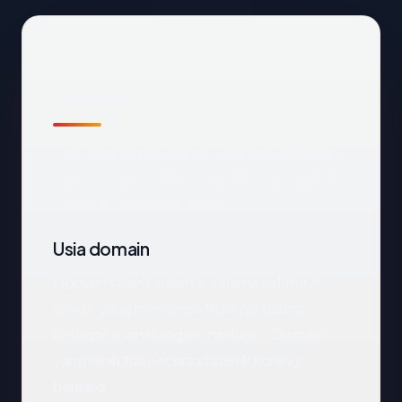
Sekilas
Cara tercepat membaca
kia.co.id
: negara
Canada, usia 6 tahun, SSL OK, registrar PT
Digital Registra Indonesia.
Usia domain
Domain telah terdaftar selama sekitar 6
tahun, yang menempatkannya dalam
kategori kematangan "mature". Domain
yang lebih tua secara statistik kurang
berisiko.