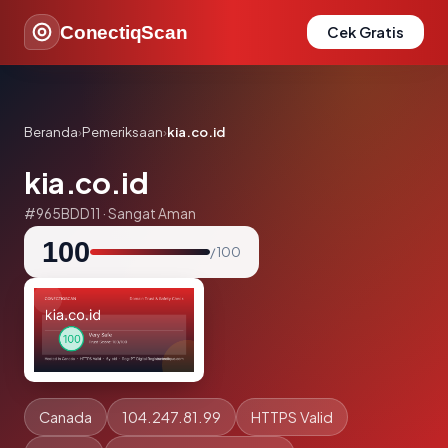
ConectiqScan
Cek Gratis
Beranda
›
Pemeriksaan
›
kia.co.id
kia.co.id
#965BDD11 · Sangat Aman
100
/ 100
Canada
104.247.81.99
HTTPS Valid