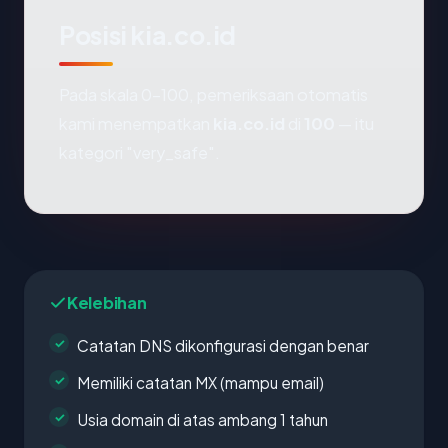
Posisi kia.co.id
Pada skala 0-100, pemeriksaan otomatis
kami menempatkan
kia.co.id
di
100
— itu
kategori "very_safe".
Kelebihan
Catatan DNS dikonfigurasi dengan benar
Memiliki catatan MX (mampu email)
Usia domain di atas ambang 1 tahun