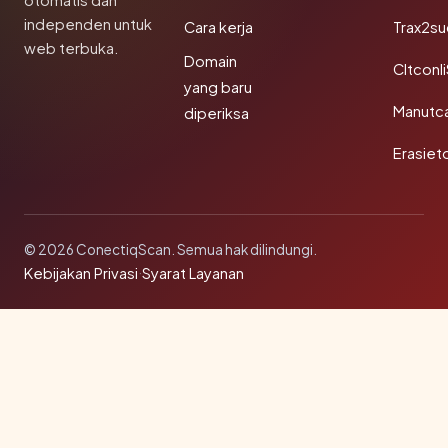
otomatis dan
independen untuk
Cara kerja
Trax2s
web terbuka.
Domain
Cltconl
yang baru
Manutc
diperiksa
Erasiet
© 2026 ConectiqScan. Semua hak dilindungi.
Kebijakan Privasi
·
Syarat Layanan