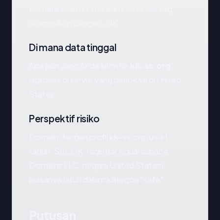
Pemeriksaan HTTPS kami ke kk-ss.org
disimpulkan dengan: OK.
Di mana data tinggal
Apa pun yang Anda kirim ke
kk-ss.org
diproses di server yang berlokasi di United
States.
Perspektif risiko
Domain dengan profil kk-ss.org (usia 1
tahun, SSL OK, registrar Squarespace
Domains LLC, negara United States)
biasanya jatuh dalam kategori "safe".
Putusan