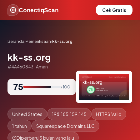
ConectiqScan
Cek Gratis
Beranda
›
Pemeriksaan
›
kk-ss.org
kk-ss.org
#4A460843 · Aman
75
/ 100
United States
198.185.159.145
HTTPS Valid
1 tahun
Squarespace Domains LLC
Diperbarui
3 bulan yang lalu