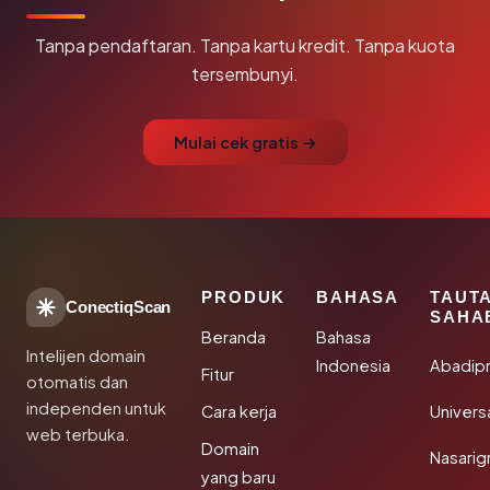
Tanpa pendaftaran. Tanpa kartu kredit. Tanpa kuota
tersembunyi.
Mulai cek gratis →
PRODUK
BAHASA
TAUT
ConectiqScan
SAHA
Beranda
Bahasa
Intelijen domain
Indonesia
Abadip
Fitur
otomatis dan
independen untuk
Cara kerja
Univer
web terbuka.
Domain
Nasarig
yang baru