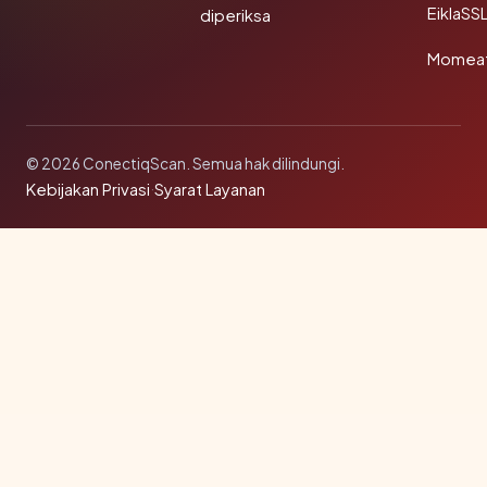
EiklaSS
diperiksa
Momea
© 2026 ConectiqScan. Semua hak dilindungi.
Kebijakan Privasi
·
Syarat Layanan