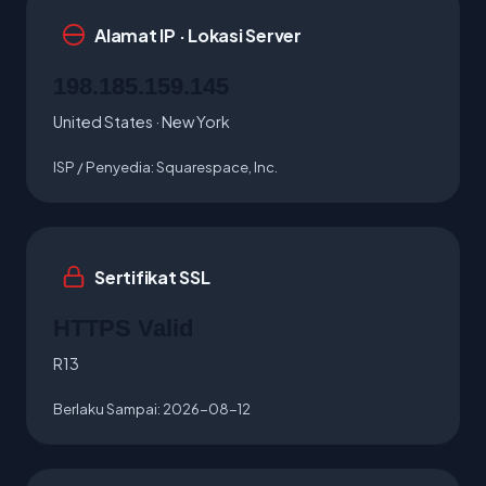
Alamat IP · Lokasi Server
198.185.159.145
United States · New York
ISP / Penyedia:
Squarespace, Inc.
Sertifikat SSL
HTTPS Valid
R13
Berlaku Sampai:
2026-08-12