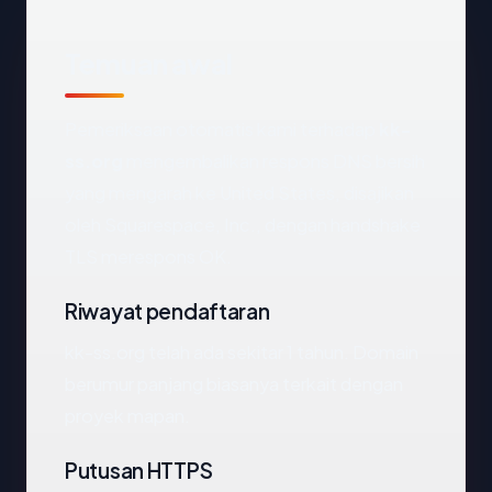
Temuan awal
Pemeriksaan otomatis kami terhadap
kk-
ss.org
mengembalikan respons DNS bersih
yang mengarah ke United States, disajikan
oleh Squarespace, Inc., dengan handshake
TLS merespons OK.
Riwayat pendaftaran
kk-ss.org telah ada sekitar 1 tahun. Domain
berumur panjang biasanya terkait dengan
proyek mapan.
Putusan HTTPS