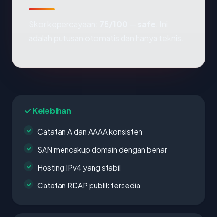
Skor kepercayaan:
75/100
—
safe
. Ini
adalah putusan otomatis dan hanya teknis.
Kelebihan
Catatan A dan AAAA konsisten
SAN mencakup domain dengan benar
Hosting IPv4 yang stabil
Catatan RDAP publik tersedia