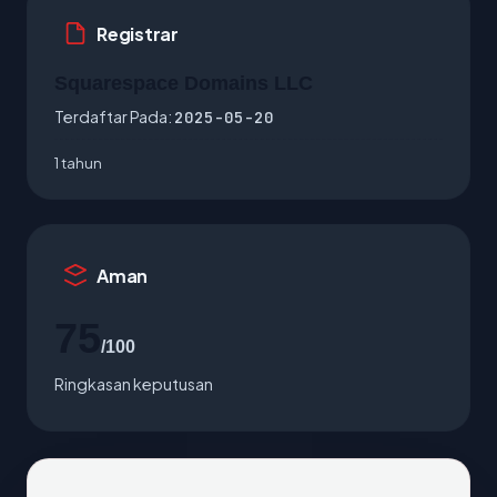
Registrar
Squarespace Domains LLC
Terdaftar Pada:
2025-05-20
1 tahun
Aman
75
/100
Ringkasan keputusan