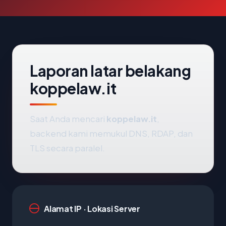
Laporan latar belakang
koppelaw.it
Saat Anda mencari
koppelaw.it
,
backend kami memukul DNS, RDAP, dan
TLS secara paralel.
Alamat IP · Lokasi Server