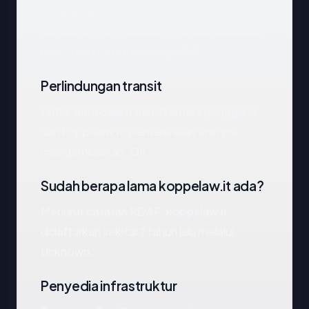
koppelaw.it
, kami mengekstrak empat
anchor: negara Canada, registrar Unknown,
usia ? tahun, status enkripsi OK.
Perlindungan transit
Untuk data dalam transit antara pengguna
dan koppelaw.it, pemeriksaan enkripsi
mengembalikan: OK.
Sudah berapa lama koppelaw.it ada?
Menurut catatan RDAP, koppelaw.it
didaftarkan sekitar ? tahun lalu melalui
Unknown.
Penyedia infrastruktur