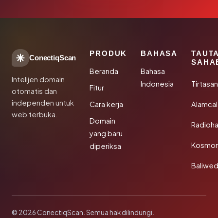
PRODUK
BAHASA
TAUT
ConectiqScan
SAHA
Beranda
Bahasa
Intelijen domain
Indonesia
Tirtasa
Fitur
otomatis dan
independen untuk
Cara kerja
Alamca
web terbuka.
Domain
Radioh
yang baru
Kosmon
diperiksa
Baliwe
© 2026 ConectiqScan. Semua hak dilindungi.