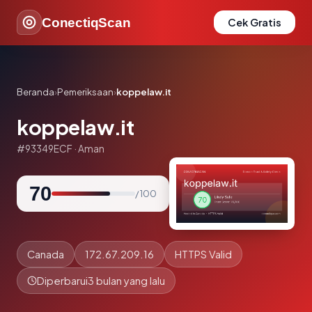
ConectiqScan
Cek Gratis
Beranda
›
Pemeriksaan
›
koppelaw.it
koppelaw.it
#93349ECF · Aman
70
/ 100
Canada
172.67.209.16
HTTPS Valid
Diperbarui
3 bulan yang lalu