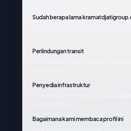
negara Canada, registrar NameCheap, Inc., us
Sudah berapa lama kramatdjatigroup
Menurut catatan RDAP, kramatdjatigroup.com 
NameCheap, Inc..
Perlindungan transit
Untuk data dalam transit antara pengguna d
mengembalikan: OK.
Penyedia infrastruktur
Pencarian GeoIP menempatkan
kramatdja
geografis di Canada.
Bagaimana kami membaca profil ini
Untuk
kramatdjatigroup.com
, gambaran g