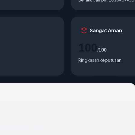
Sangat Aman
100
/100
Ringkasan keputusan
atdjatigroup.com
, kami mengekstrak empat anchor: