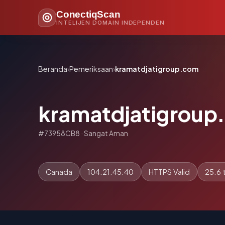
ConectiqScan
INTELIJEN DOMAIN INDEPENDEN
Beranda
›
Pemeriksaan
›
kramatdjatigroup.com
kramatdjatigroup
#73958CB8 · Sangat Aman
Canada
104.21.45.40
HTTPS Valid
25.6 