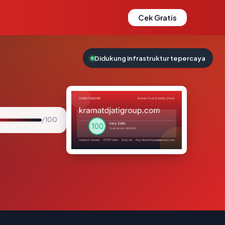
Cek Gratis
Didukung infrastruktur tepercaya
/ 100