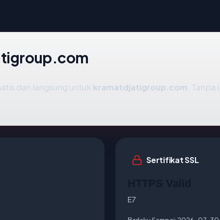
atigroup.com
atis dan langsung untuk
kramatdjatigroup.com
. Tanpa 
Sertifikat SSL
HTTPS Valid
E7
Berlaku Sampai:
2026-07-30