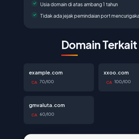
Usia domain di atas ambang 1 tahun
Tidak ada jejak pemindaian port mencurigak
Domain Terkait
example.com
xxoo.com
70/100
100/100
CA
CA
gmvaluta.com
60/100
CA