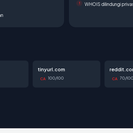
WHOIS dilindungi priva
an
tinyurl.com
reddit.c
100/100
70/10
CA
CA