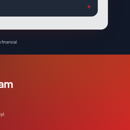
 finansial.
lam
yi.