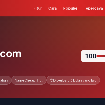
Fitur
Cara
Populer
Tepercaya
.com
100
tahun
NameCheap, Inc.
Diperbarui
3 bulan yang lalu