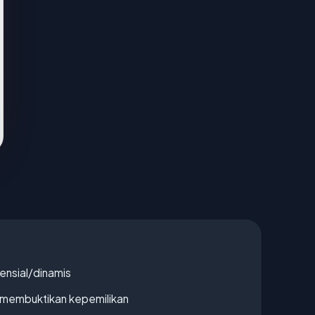
densial/dinamis
ak membuktikan kepemilikan