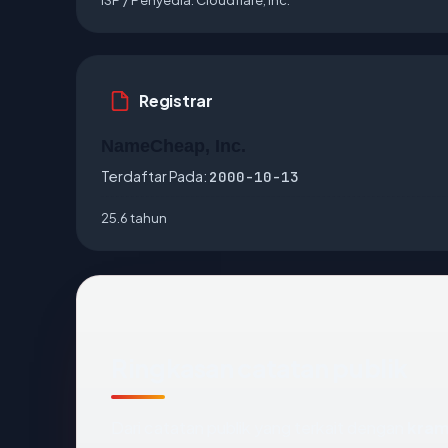
Registrar
NameCheap, Inc.
Terdaftar Pada:
2000-10-13
25.6 tahun
Ringkasan catatan publik
Dari catatan publik yang terkait dengan
kram