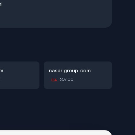
si
om
nasarigroup.com
0
60/100
CA