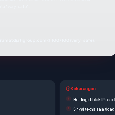
ta "very_safe".
ramatdjatigroup.com
di
100/100
(
very_safe
).
Kekurangan
Hosting di blok IP resi
Sinyal teknis saja tid