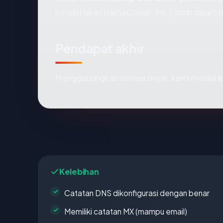
pendaftaran NameCheap, Inc.) jatuh dalam pi
Pendapat akhir
Menggabungkan semua sinyal, kami menilai
k
Kelebihan
Catatan DNS dikonfigurasi dengan benar
Memiliki catatan MX (mampu email)