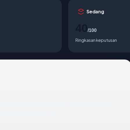
Sedang
40
/100
Ringkasan keputusan
anizer-notlong.com
terdaftar melalui Unknown dan
t apex mengembalikan: No.