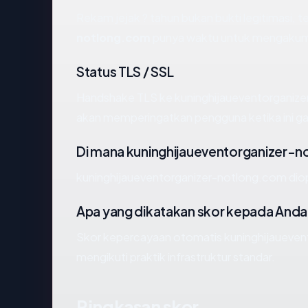
Rekam jejak ? tahun bukan bukti legitimasi, te
notlong.com
punya waktu untuk mengakumula
Status TLS / SSL
Handshake TLS ke kuninghijaueventorganiz
akan memperingatkan pengguna ketika ini ga
Di mana kuninghijaueventorganizer-n
kuninghijaueventorganizer-notlong.com dio
Apa yang dikatakan skor kepada Anda
Skor kepercayaan otomatis kuninghijaueve
mengikuti praktik infrastruktur standar.
Ringkasan skor