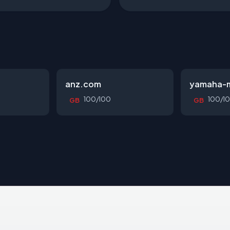
anz.com
yamaha-m
100/100
100/1
GB
GB