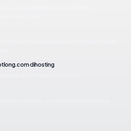
tapi berarti
kuninghijaueventorganizer-
si sinyal reputasi.
er-notlong.com mengembalikan: No. Browser modern
gal.
otlong.com dihosting
perasikan dari Unknown via Unknown.
ntorganizer-notlong.com mencerminkan apakah ia