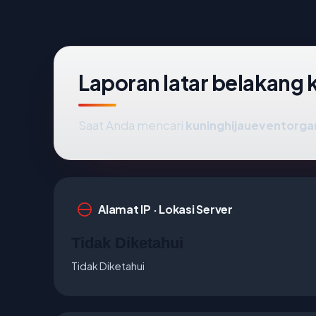
Laporan latar belakang
Saat Anda mencari
kuninghijaueventorga
Alamat IP · Lokasi Server
Tidak Diketahui
Tidak Diketahui