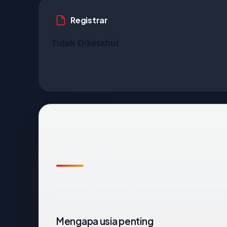
Registrar
Tidak Diketahui
Fakta cepat
Sebelum mendalam:
kuninghijaueventorg
saat ini dihosting di Unknown. SSL pada hos
Mengapa usia penting