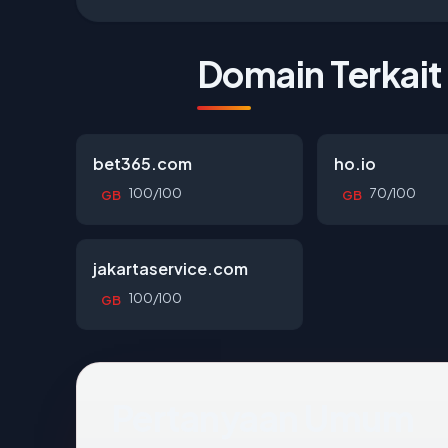
Domain Terkait
bet365.com
ho.io
100/100
70/100
GB
GB
jakartaservice.com
100/100
GB
Pertanyaan Umum