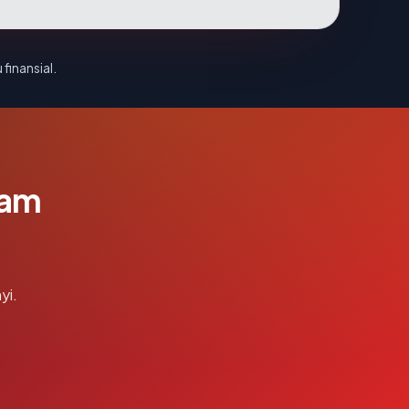
 finansial.
lam
yi.