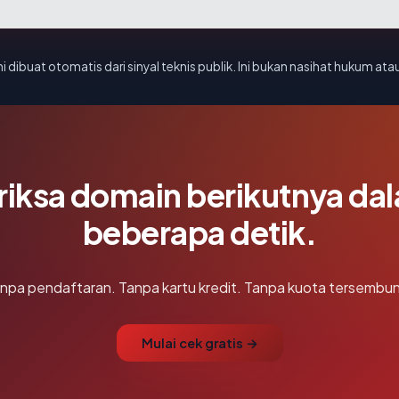
i dibuat otomatis dari sinyal teknis publik. Ini bukan nasihat hukum atau
riksa domain berikutnya da
beberapa detik.
npa pendaftaran. Tanpa kartu kredit. Tanpa kuota tersembun
Mulai cek gratis →