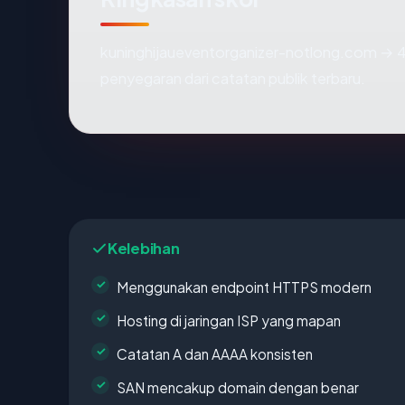
kuninghijaueventorganizer-notlong.com → 4
penyegaran dari catatan publik terbaru.
Kelebihan
Menggunakan endpoint HTTPS modern
Hosting di jaringan ISP yang mapan
Catatan A dan AAAA konsisten
SAN mencakup domain dengan benar