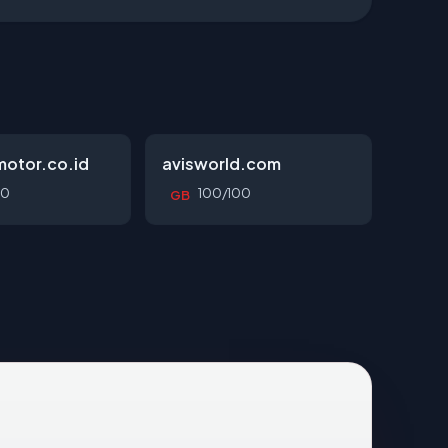
otor.co.id
avisworld.com
00
100/100
GB