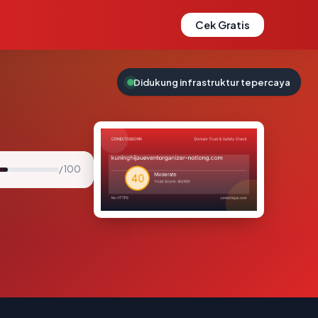
Cek Gratis
Didukung infrastruktur tepercaya
/ 100