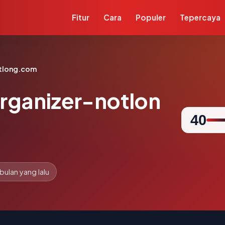
Fitur
Cara
Populer
Tepercaya
otlong.com
rganizer-notlon
40
 bulan yang lalu