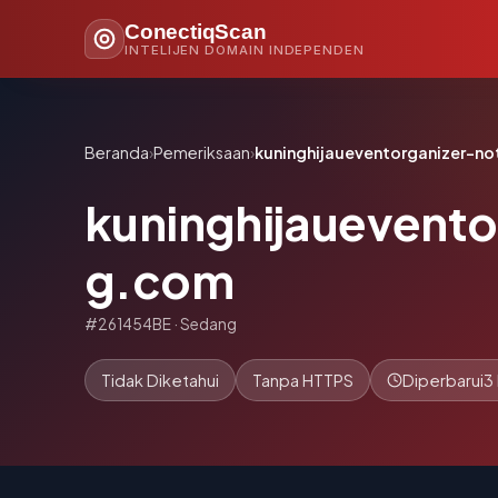
ConectiqScan
INTELIJEN DOMAIN INDEPENDEN
Beranda
›
Pemeriksaan
›
kuninghijaueventorganizer-n
kuninghijauevento
g.com
#261454BE · Sedang
Tidak Diketahui
Tanpa HTTPS
Diperbarui
3