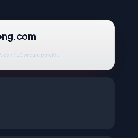
long.com
dan TLS secara paralel.