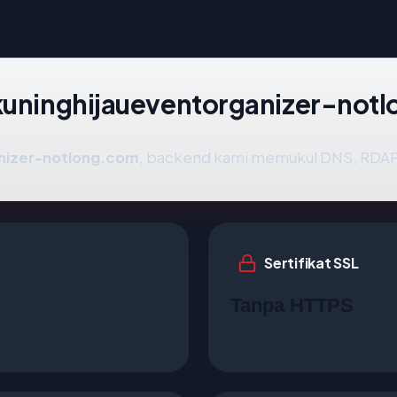
 kuninghijaueventorganizer-not
nizer-notlong.com
, backend kami memukul DNS, RDAP, 
Sertifikat SSL
Tanpa HTTPS