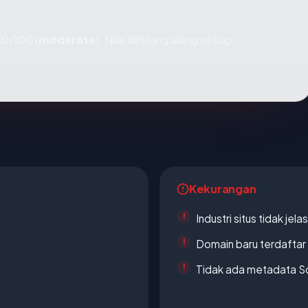
0/100 (
moderate
). Nilai dihitung ulang setiap
Kekurangan
Industri situs tidak jelas
Domain baru terdaftar
Tidak ada metadata S