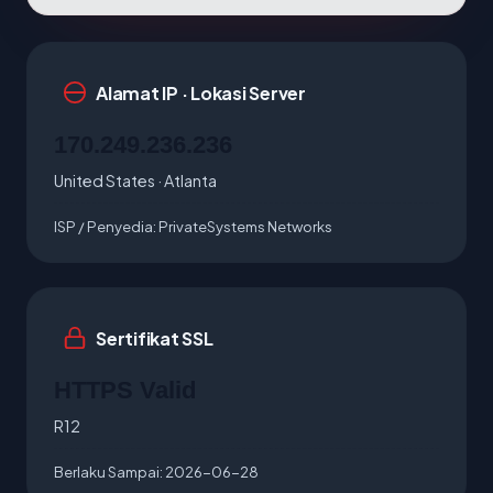
Alamat IP · Lokasi Server
170.249.236.236
United States · Atlanta
ISP / Penyedia:
PrivateSystems Networks
Sertifikat SSL
HTTPS Valid
R12
Berlaku Sampai:
2026-06-28