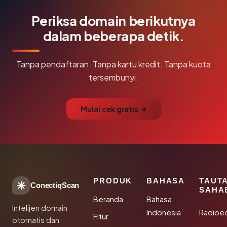
Periksa domain berikutnya
dalam beberapa detik.
Tanpa pendaftaran. Tanpa kartu kredit. Tanpa kuota
tersembunyi.
Mulai cek gratis →
PRODUK
BAHASA
TAUT
ConectiqScan
SAHA
Beranda
Bahasa
Intelijen domain
Indonesia
Radioe
Fitur
otomatis dan