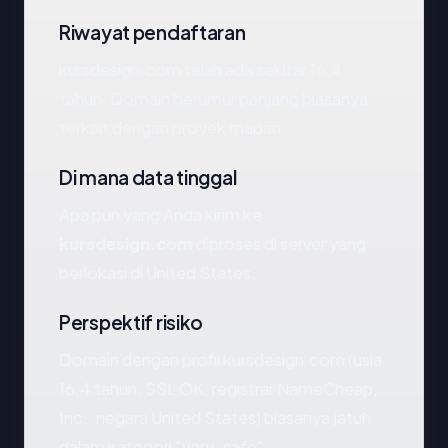
Riwayat pendaftaran
kursdesign.com telah ada sekitar 16.4
tahun. Domain berumur panjang biasanya
terkait dengan proyek mapan.
Di mana data tinggal
Apa pun yang Anda kirim ke
kursdesign.com
diproses di server yang
berlokasi di United States.
Perspektif risiko
Domain dengan profil kursdesign.com (usia
16.4 tahun, SSL OK, registrar NameCheap,
Inc., negara United States) biasanya jatuh
dalam kategori "very_safe".