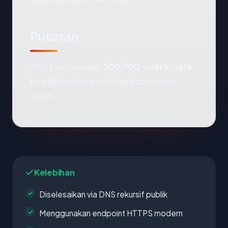
Putusan
Skor kepercayaan:
100/100
—
very_safe
.
Ini adalah putusan otomatis dan hanya
teknis.
Kelebihan
Diselesaikan via DNS rekursif publik
Menggunakan endpoint HTTPS modern