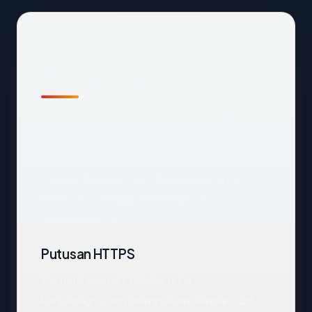
Temuan awal
Pemeriksaan otomatis kami terhadap
kursdesign.com
mengembalikan respons
DNS bersih yang mengarah ke United
States, disajikan oleh PrivateSystems
Networks, dengan handshake TLS
merespons OK.
Putusan HTTPS
Pemeriksaan HTTPS kami ke
kursdesign.com disimpulkan dengan: OK.