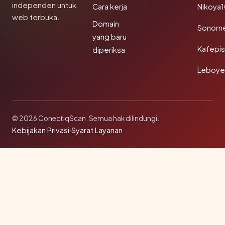
independen untuk
Cara kerja
Nikoya
web terbuka.
Domain
Sonorn
yang baru
Kafepi
diperiksa
Leboye
© 2026 ConectiqScan. Semua hak dilindungi.
Kebijakan Privasi
·
Syarat Layanan