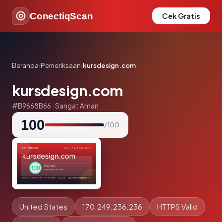
ConectiqScan
Cek Gratis
Beranda
›
Pemeriksaan
›
kursdesign.com
kursdesign.com
#B9668B66 · Sangat Aman
100
/ 100
United States
170.249.236.236
HTTPS Valid