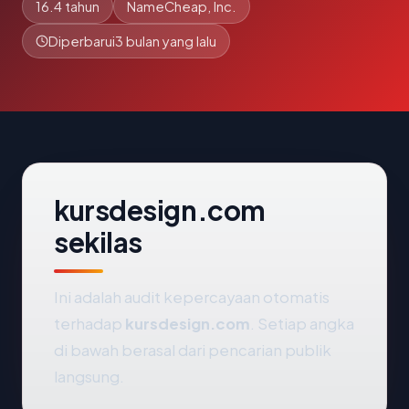
16.4 tahun
NameCheap, Inc.
Diperbarui
3 bulan yang lalu
kursdesign.com
sekilas
Ini adalah audit kepercayaan otomatis
terhadap
kursdesign.com
. Setiap angka
di bawah berasal dari pencarian publik
langsung.