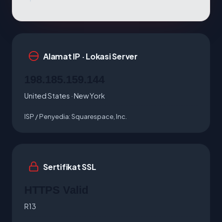
Alamat IP · Lokasi Server
198.185.159.144
United States · New York
ISP / Penyedia:
Squarespace, Inc.
Sertifikat SSL
HTTPS Valid
R13