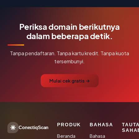
Periksa domain berikutnya
dalam beberapa detik.
Tanpa pendaftaran. Tanpa kartu kredit. Tanpa kuota
tersembunyi.
Mulai cek gratis →
PRODUK
BAHASA
TAUT
ConectiqScan
SAHA
Beranda
Bahasa