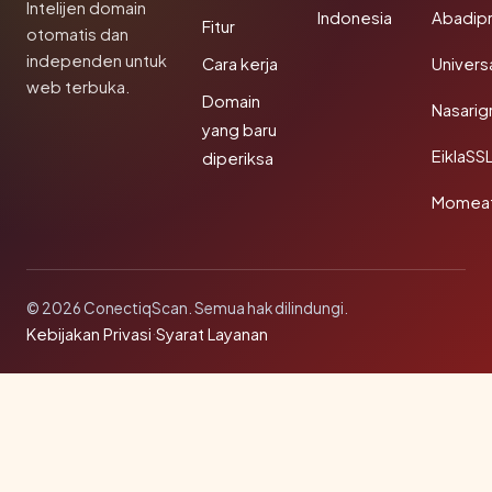
Intelijen domain
Indonesia
Abadip
Fitur
otomatis dan
independen untuk
Cara kerja
Univer
web terbuka.
Domain
Nasarig
yang baru
EiklaSS
diperiksa
Momea
© 2026 ConectiqScan. Semua hak dilindungi.
Kebijakan Privasi
·
Syarat Layanan