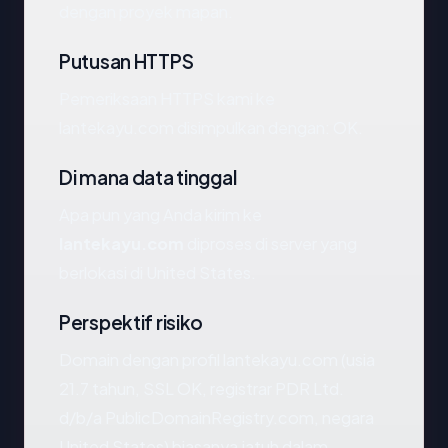
dengan proyek mapan.
Putusan HTTPS
Pemeriksaan HTTPS kami ke
lantekayu.com disimpulkan dengan: OK.
Di mana data tinggal
Apa pun yang Anda kirim ke
lantekayu.com
diproses di server yang
berlokasi di United States.
Perspektif risiko
Domain dengan profil lantekayu.com (usia
21.7 tahun, SSL OK, registrar PDR Ltd.
d/b/a PublicDomainRegistry.com, negara
United States) biasanya jatuh dalam