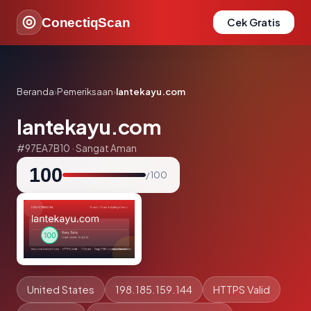
ConectiqScan
Cek Gratis
Beranda
›
Pemeriksaan
›
lantekayu.com
lantekayu.com
#97EA7B10 · Sangat Aman
100
/ 100
United States
198.185.159.144
HTTPS Valid