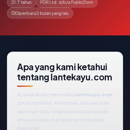
21.7 tahun
PDR Ltd. d/b/a PublicDom
Diperbarui
3 bulan yang lalu
Apa yang kami ketahui
tentang lantekayu.com
Apakah Anda memeriksa
lantekayu.com
untuk transaksi, kemitraan, atau sekadar
rasa ingin tahu, ringkasan catatan publik
di bawah akan menghemat beberapa
pencarian.