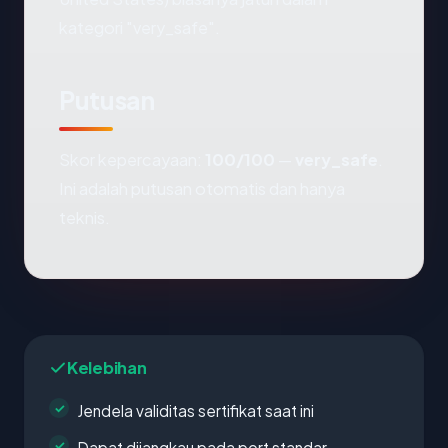
kategori "very_safe".
Putusan
Skor kepercayaan:
100/100
—
very_safe
.
Ini adalah putusan otomatis dan hanya
teknis.
Kelebihan
Jendela validitas sertifikat saat ini
Dapat dijangkau pada port standar