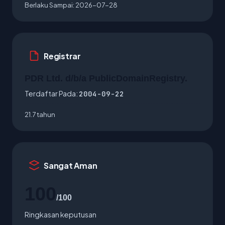
Berlaku Sampai:
2026-07-28
Registrar
PDR Ltd. d/b/a PublicDomainRegistry.
Terdaftar Pada:
2004-09-22
21.7 tahun
Sangat Aman
100
/100
Ringkasan keputusan