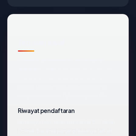
Temuan awal
Pemeriksaan otomatis kami terhadap
lantekayu.com
mengembalikan respons
DNS bersih yang mengarah ke United
States, disajikan oleh Squarespace, Inc.,
dengan handshake TLS merespons OK.
Riwayat pendaftaran
lantekayu.com telah ada sekitar 21.7 tahun.
Domain berumur panjang biasanya terkait