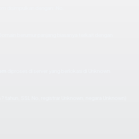
om disimpulkan dengan: No.
 Domain berumur panjang biasanya terkait dengan
com
diproses di server yang berlokasi di Unknown.
 ? tahun, SSL No, registrar Unknown, negara Unknown)