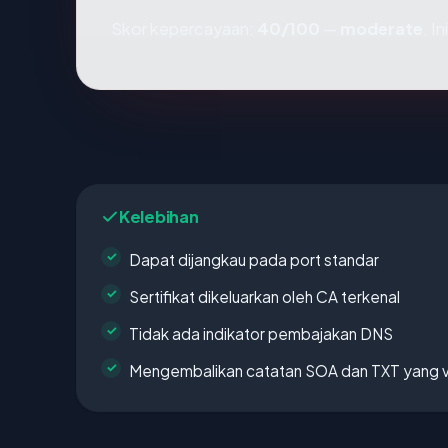
Skor kepercayaan:
40/100
—
moderate
. I
Kelebihan
Dapat dijangkau pada port standar
Sertifikat dikeluarkan oleh CA terkenal
Tidak ada indikator pembajakan DNS
Mengembalikan catatan SOA dan TXT yang v