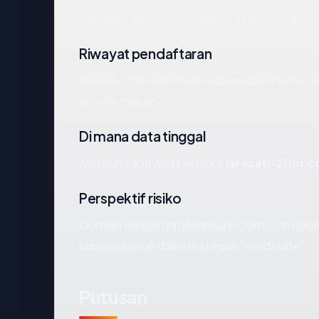
Pemeriksaan HTTPS kami ke larasati-20m.c
Riwayat pendaftaran
larasati-20m.com telah ada sekitar ? tahun.
proyek mapan.
Di mana data tinggal
Apa pun yang Anda kirim ke
larasati-20m.
Perspektif risiko
Domain dengan profil larasati-20m.com (usia
biasanya jatuh dalam kategori "moderate".
Putusan