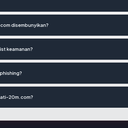
.com disembunyikan?
list keamanan?
 phishing?
rasati-20m.com?