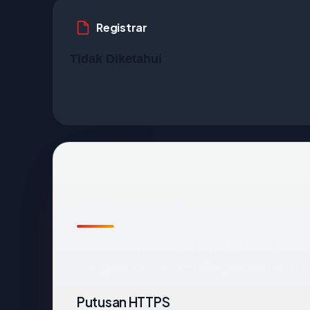
Registrar
Tidak Diketahui
Temuan awal
Pemeriksaan otomatis kami terhadap
laras
mengarah ke Unknown, disajikan oleh Unkn
Putusan HTTPS