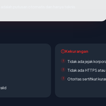
ni adalah putusan otomatis dan hanya teknis.
Kekurangan
Tidak ada jejak korpora
Tidak ada HTTPS atau s
Otoritas sertifikat ku
alid