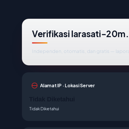
Verifikasi larasati-20m
Independen, otomatis, dan gratis — lapora
Alamat IP · Lokasi Server
Tidak Diketahui
Tidak Diketahui