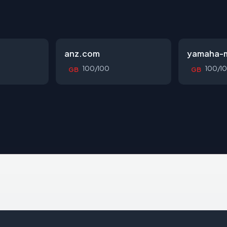
anz.com
yamaha-m
100/100
100/1
GB
GB