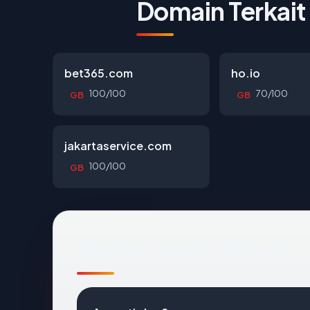
Domain Terkait
bet365.com
ho.io
100/100
70/100
GB
GB
jakartaservice.com
100/100
GB
Pertanyaan Umum