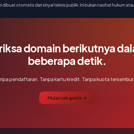
i dibuat otomatis dari sinyal teknis publik. Ini bukan nasihat hukum atau
riksa domain berikutnya da
beberapa detik.
npa pendaftaran. Tanpa kartu kredit. Tanpa kuota tersembun
Mulai cek gratis →