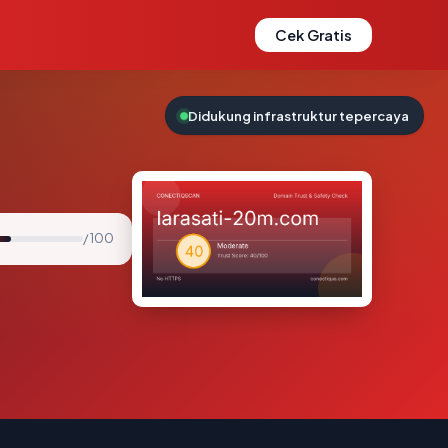
Cek Gratis
Didukung infrastruktur tepercaya
/ 100