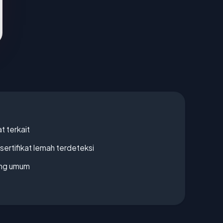
t terkait
ertifikat lemah terdeteksi
rang umum