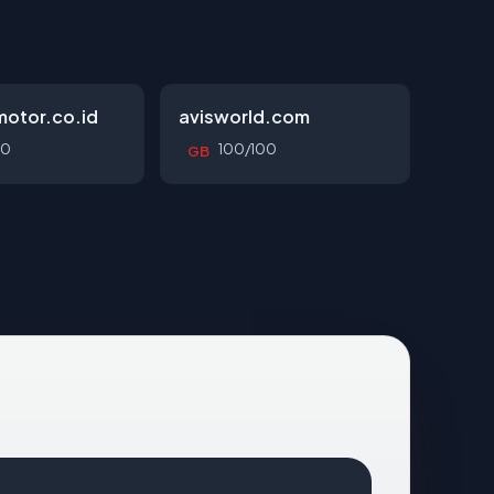
otor.co.id
avisworld.com
00
100/100
GB