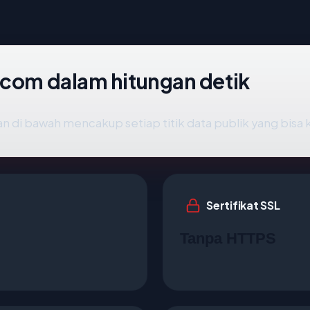
.com dalam hitungan detik
n di bawah mencakup setiap titik data publik yang bisa 
Sertifikat SSL
Tanpa HTTPS