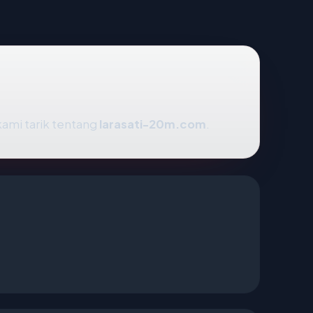
kami tarik tentang
larasati-20m.com
.