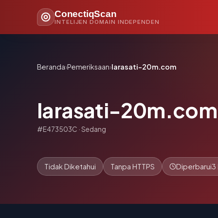
ConectiqScan
INTELIJEN DOMAIN INDEPENDEN
Beranda
›
Pemeriksaan
›
larasati-20m.com
larasati-20m.com
#E473503C · Sedang
Tidak Diketahui
Tanpa HTTPS
Diperbarui
3