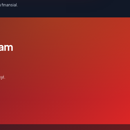
 finansial.
lam
yi.