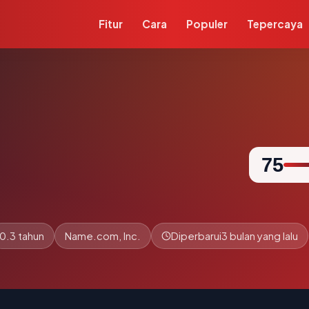
Fitur
Cara
Populer
Tepercaya
75
0.3 tahun
Name.com, Inc.
Diperbarui
3 bulan yang lalu