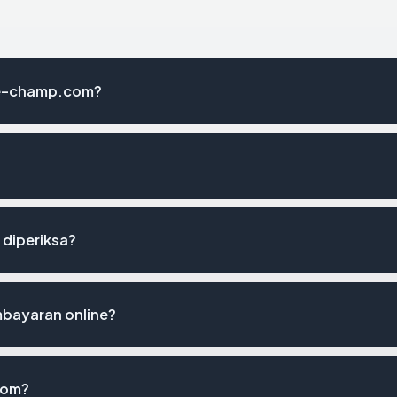
le-champ.com?
 diperiksa?
bayaran online?
com?