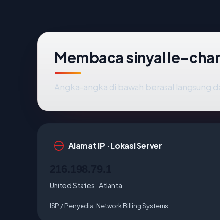
Membaca sinyal le-ch
Angka-angka di bawah berasal langsung d
Alamat IP · Lokasi Server
216.198.79.1
United States · Atlanta
ISP / Penyedia:
Network Billing Systems