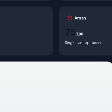
Aman
75
/100
Ringkasan keputusan
egara United States, usia 0.3 tahun, SSL OK, registrar