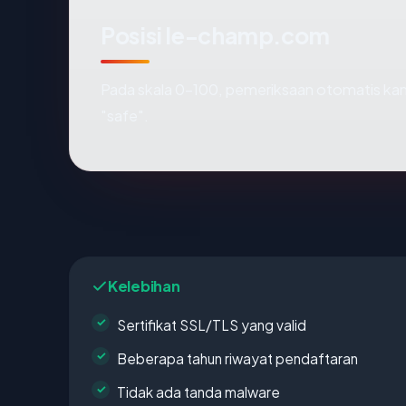
Posisi le-champ.com
Pada skala 0-100, pemeriksaan otomatis 
"safe".
Kelebihan
Sertifikat SSL/TLS yang valid
Beberapa tahun riwayat pendaftaran
Tidak ada tanda malware