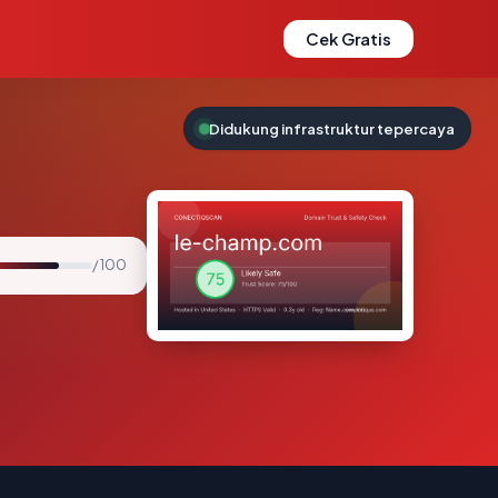
Cek Gratis
Didukung infrastruktur tepercaya
/ 100