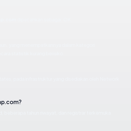
mp.com
dipecahkan sebagai: OK.
tahun, yang menempatkannya dalam kategori
ra statistik kurang berisiko.
tates, pada infrastruktur yang disediakan oleh Network
amp.com?
id, beberapa tahun riwayat, dan registrar terkemuka