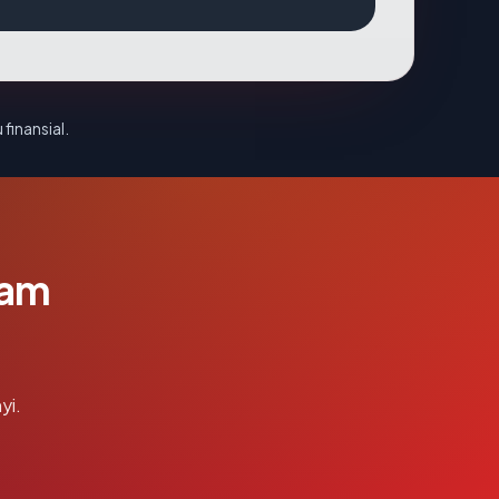
 finansial.
lam
yi.