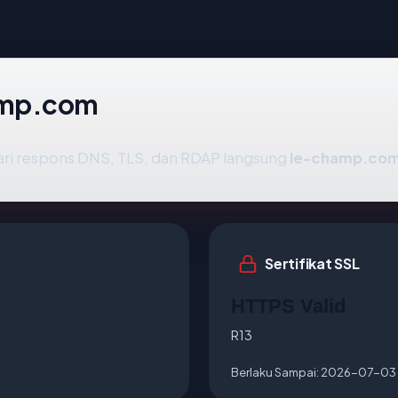
amp.com
ari respons DNS, TLS, dan RDAP langsung
le-champ.co
Sertifikat SSL
HTTPS Valid
R13
Berlaku Sampai:
2026-07-03