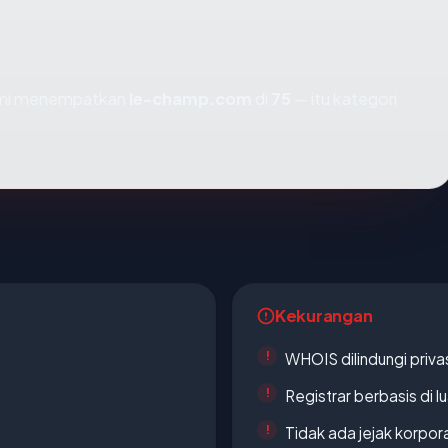
kami menempatkan
le-champ.com
di
75
— itu kategori
Kekurangan
WHOIS dilindungi priva
Registrar berbasis di l
Tidak ada jejak korpora