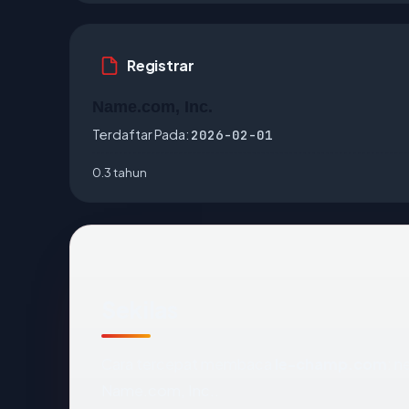
Registrar
Name.com, Inc.
Terdaftar Pada:
2026-02-01
0.3 tahun
Sekilas
Cara tercepat membaca
le-champ.com
: n
Name.com, Inc..