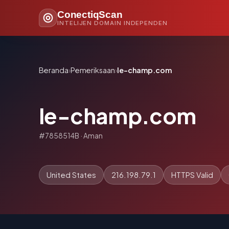
ConectiqScan
INTELIJEN DOMAIN INDEPENDEN
Beranda
›
Pemeriksaan
›
le-champ.com
le-champ.com
#7858514B · Aman
United States
216.198.79.1
HTTPS Valid