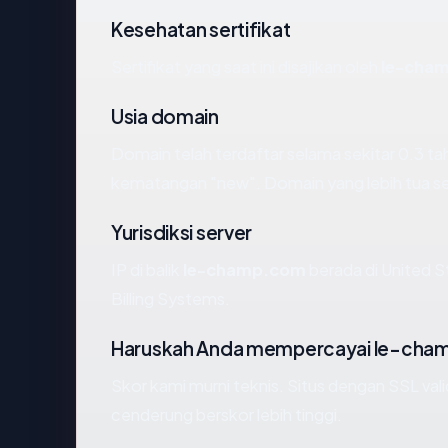
Kesehatan sertifikat
Sertifikat yang saat ini disajikan oleh
le-cha
Usia domain
Domain telah terdaftar selama sekitar 0.3 
kematangan "new". Domain yang lebih tua seca
Yurisdiksi server
IP di balik
le-champ.com
berada di United S
Billing Systems.
Haruskah Anda mempercayai le-ch
Skor kami murni teknis. Situs dengan SSL val
cenderung berskor lebih tinggi.