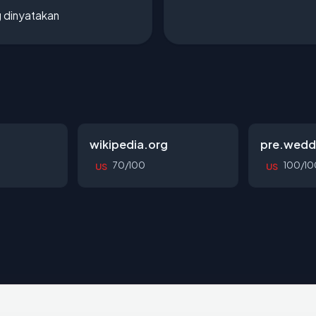
g dinyatakan
wikipedia.org
pre.wedd
70/100
100/10
US
US