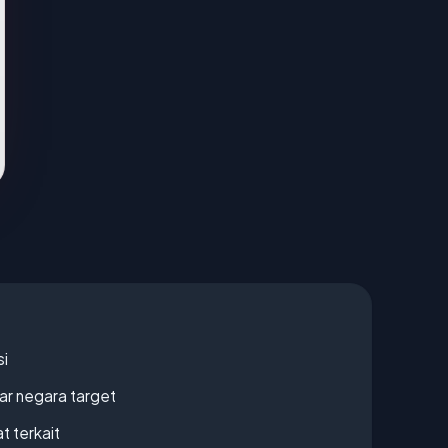
si
uar negara target
t terkait