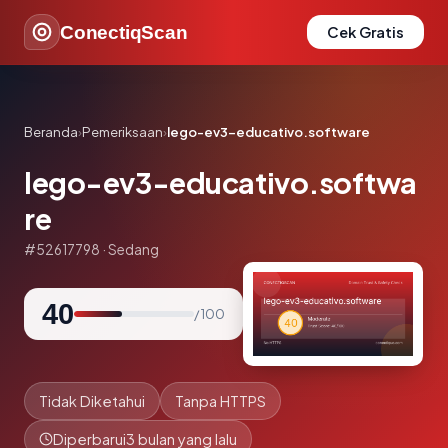
ConectiqScan
Cek Gratis
Beranda
›
Pemeriksaan
›
lego-ev3-educativo.software
lego-ev3-educativo.softwa
re
#52617798 · Sedang
40
/ 100
Tidak Diketahui
Tanpa HTTPS
Diperbarui
3 bulan yang lalu