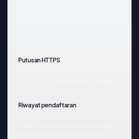
lego-ev3-educativo.software
mengembalikan respons DNS bersih yang
mengarah ke Unknown, disajikan oleh
Unknown, dengan handshake TLS
merespons No.
Putusan HTTPS
Pemeriksaan HTTPS kami ke lego-ev3-
educativo.software disimpulkan dengan:
No.
Riwayat pendaftaran
lego-ev3-educativo.software telah ada
sekitar ? tahun. Domain berumur panjang
biasanya terkait dengan proyek mapan.