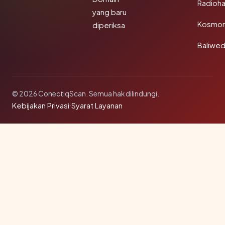
Radioh
yang baru
Kosmon
diperiksa
Baliwe
© 2026 ConectiqScan. Semua hak dilindungi.
Kebijakan Privasi
·
Syarat Layanan