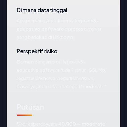
Di mana data tinggal
Apa pun yang Anda kirim ke
lego-ev3-
educativo.software
diproses di server
yang berlokasi di Unknown.
Perspektif risiko
Domain dengan profil lego-ev3-
educativo.software (usia ? tahun, SSL No,
registrar Unknown, negara Unknown)
biasanya jatuh dalam kategori "moderate".
Putusan
Skor kepercayaan:
40/100
—
moderate
.