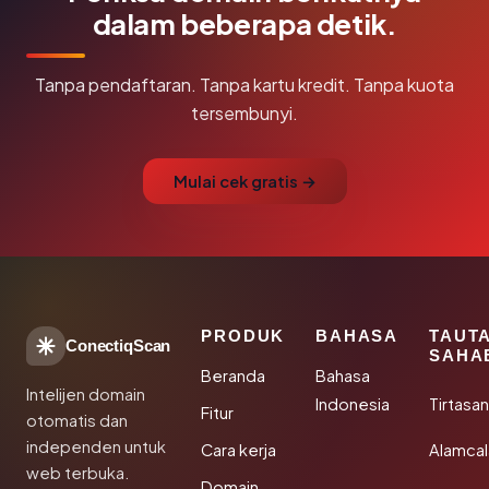
dalam beberapa detik.
Tanpa pendaftaran. Tanpa kartu kredit. Tanpa kuota
tersembunyi.
Mulai cek gratis →
PRODUK
BAHASA
TAUT
ConectiqScan
SAHA
Beranda
Bahasa
Intelijen domain
Indonesia
Tirtasa
Fitur
otomatis dan
independen untuk
Cara kerja
Alamca
web terbuka.
Domain