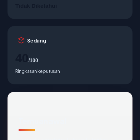
Tidak Diketahui
Sedang
40
/100
Ringkasan keputusan
Temuan awal
Pemeriksaan otomatis kami terhadap