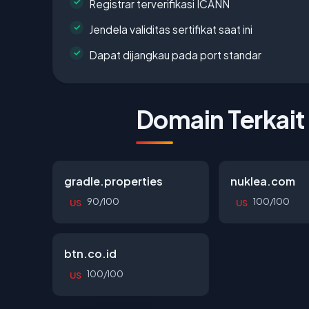
Registrar terverifikasi ICANN
Jendela validitas sertifikat saat ini
Dapat dijangkau pada port standar
Domain Terkait
gradle.properties
nuklea.com
90/100
100/100
US
US
btn.co.id
100/100
US