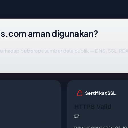
ls.com aman digunakan?
erhadap beberapa sumber data publik — DNS, SSL, R
Sertifikat SSL
HTTPS Valid
E7
Berlaku Sampai:
2026-08-10