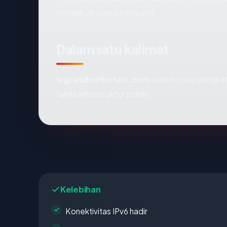
mengikuti standar industri.
Dalam satu kalimat
legrandeurhotels.com
saat ini berperingka
fakta infrastruktur publik.
Kelebihan
Konektivitas IPv6 hadir