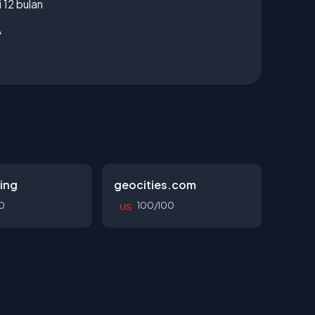
 12 bulan
A
ing
geocities.com
0
100/100
US