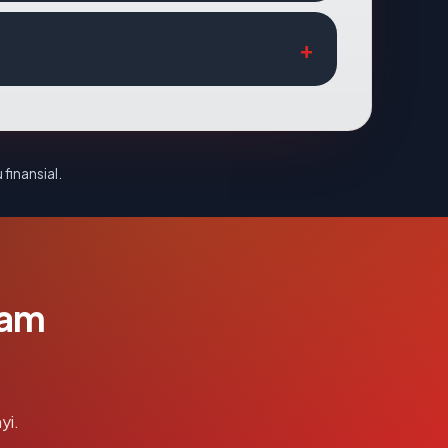
 finansial.
lam
yi.