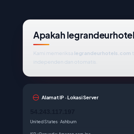
Apakah legrandeurhote
Kami memeriksa
legrandeurhotels.com
t
independen dan otomatis.
Alamat IP · Lokasi Server
54.243.117.197
United States · Ashburn
ISP / Penyedia:
Amazon.com, Inc.