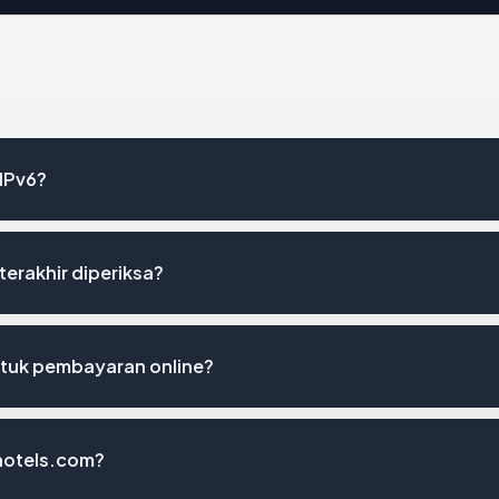
IPv6?
terakhir diperiksa?
tuk pembayaran online?
hotels.com?