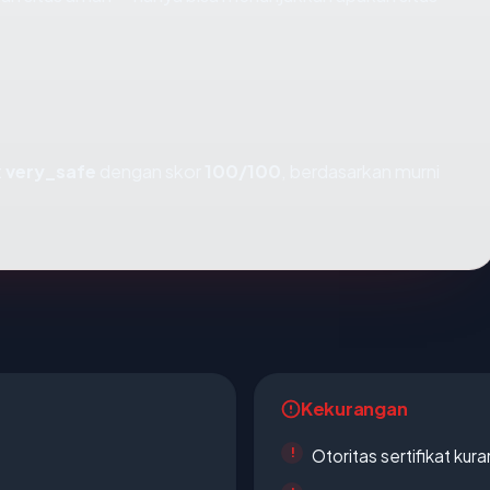
t
very_safe
dengan skor
100/100
, berdasarkan murni
Kekurangan
Otoritas sertifikat ku