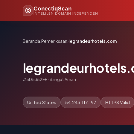
ConectiqScan
INTELIJEN DOMAIN INDEPENDEN
Beranda
›
Pemeriksaan
›
legrandeurhotels.com
legrandeurhotels
#5D5382EE · Sangat Aman
United States
54.243.117.197
HTTPS Valid