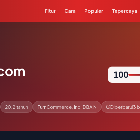
Fitur
Cara
Populer
Tepercaya
.com
100
20.2 tahun
TurnCommerce, Inc. DBA N
Diperbarui
3 b