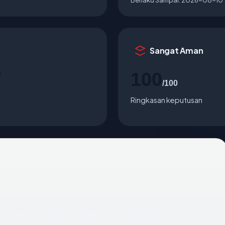
Sangat Aman
o
100
/100
Ringkasan keputusan
hun, dihosting di United States, ISP Amazon.com, Inc.,