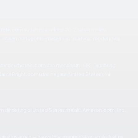
otels.com
sudah ada sekitar 20.2 tahun melalui
 dalam kategori kematangan "mature" model kami.
grandeurhotels.com dan mendapat: OK. Digabung
ameBright.com) dan negara (United States), ini
om dihosting di United States melalui Amazon.com, Inc..
ikan situs aman — hanya bisa menunjukkan apakah situs