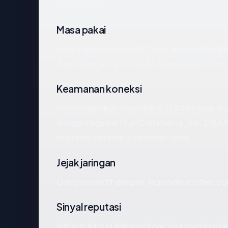
HTTPS OK.
Masa pakai
Dihitung dari hari pendaftaran,
legrandeurh
TurnCommerce, Inc. DBA NameBright.com —
Keamanan koneksi
Kami melakukan handshake TLS terhadap le
dengan registrar (TurnCommerce, Inc. DBA N
memberi tampilan keamanan dasar.
Jejak jaringan
Dari perspektif jaringan, legrandeurhotels.c
Sinyal reputasi
Infrastruktur publik saja tidak bisa membukt