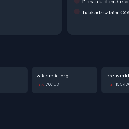
Domain lebih muda dari
Tidak ada catatan CA
wikipedia.org
pre.wedd
70/100
100/10
US
US