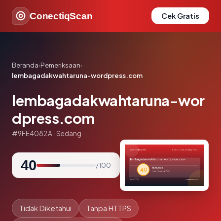
ConectiqScan
Cek Gratis
Beranda
›
Pemeriksaan
›
lembagadakwahtaruna-wordpress.com
lembagadakwahtaruna-wor
dpress.com
#9FE4082A · Sedang
40
/ 100
Tidak Diketahui
Tanpa HTTPS