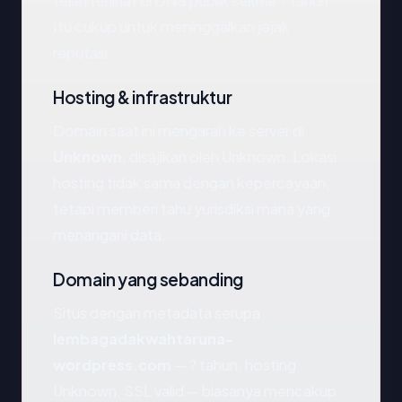
telah terlihat di DNS publik sekitar ? tahun.
Itu cukup untuk meninggalkan jejak
reputasi.
Hosting & infrastruktur
Domain saat ini mengarah ke server di
Unknown
, disajikan oleh Unknown. Lokasi
hosting tidak sama dengan kepercayaan,
tetapi memberi tahu yurisdiksi mana yang
menangani data.
Domain yang sebanding
Situs dengan metadata serupa
lembagadakwahtaruna-
wordpress.com
— ? tahun, hosting
Unknown, SSL valid — biasanya mencakup