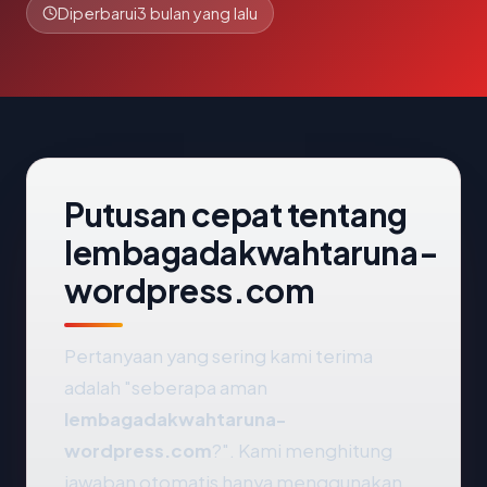
Diperbarui
3 bulan yang lalu
Putusan cepat tentang
lembagadakwahtaruna-
wordpress.com
Pertanyaan yang sering kami terima
adalah "seberapa aman
lembagadakwahtaruna-
wordpress.com
?". Kami menghitung
jawaban otomatis hanya menggunakan