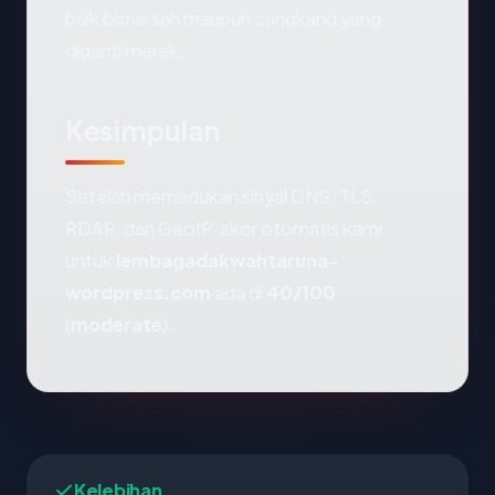
baik bisnis sah maupun cangkang yang
diganti merek.
Kesimpulan
Setelah memadukan sinyal DNS, TLS,
RDAP, dan GeoIP, skor otomatis kami
untuk
lembagadakwahtaruna-
wordpress.com
ada di
40/100
(
moderate
).
Kelebihan