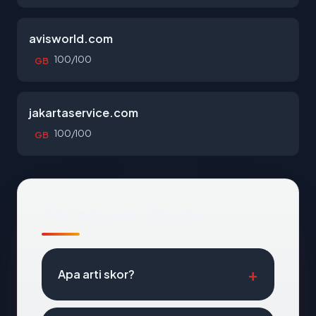
avisworld.com
100/100
GB
jakartaservice.com
100/100
GB
Pertanyaan Umum
Apa arti skor?