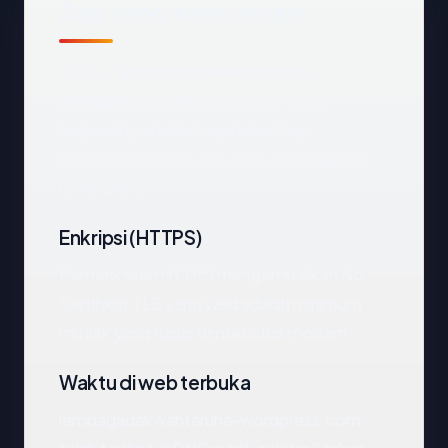
Apa yang kami amati
Melihat
lembagadakwahtaruna-
wordpress.com
dari luar, titik data
terpenting adalah negara hosting
(Unknown), status SSL (No), dan registrar
(Unknown).
Enkripsi (HTTPS)
Pemeriksaan HTTPS mengembalikan No.
Sertifikat TLS yang valid adalah minimum
mutlak yang harus dimiliki situs modern.
Waktu di web terbuka
lembagadakwahtaruna-wordpress.com