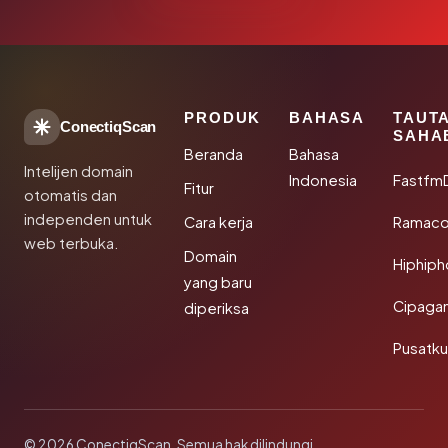
PRODUK
BAHASA
TAUT
ConectiqScan
SAHA
Beranda
Bahasa
Intelijen domain
Indonesia
Fastfm
Fitur
otomatis dan
independen untuk
Cara kerja
Ramac
web terbuka.
Domain
Hiphip
yang baru
Cipaga
diperiksa
Pusatk
© 2026 ConectiqScan. Semua hak dilindungi.