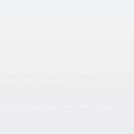
macontractor.com dan mendapat: OK. Digabung dengan
ara (United Kingdom), ini memberi tampilan keamanan
or.com
sudah ada sekitar 14 tahun melalui CV.
tangan "mature" model kami.
 dihosting di United Kingdom melalui WHG Hosting