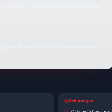
ikan situs aman — hanya bisa menunjukkan apakah situs
ery_safe
dengan skor
100/100
, berdasarkan murni
Kekurangan
Catatan TXT mengeksp