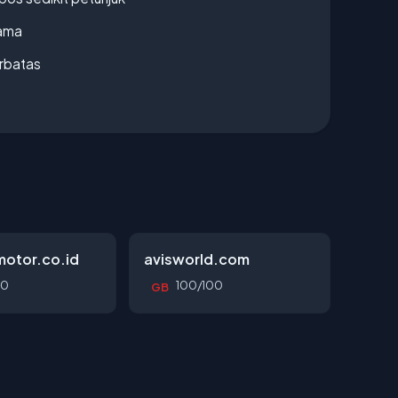
lama
erbatas
otor.co.id
avisworld.com
00
100/100
GB