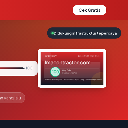
Cek Gratis
Didukung infrastruktur tepercaya
/ 100
an yang lalu