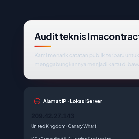
Audit teknis lmacontra
Kami menarik catatan publik terbaru untu
menggabungkannya menjadi kartu di baw
Alamat IP · Lokasi Server
209.42.27.143
United Kingdom · Canary Wharf
ISP / Penyedia:
WHG Hosting Services Ltd