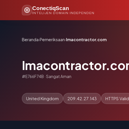
ConectiqScan
INTELIJEN DOMAIN INDEPENDEN
Beranda
›
Pemeriksaan
›
lmacontractor.com
lmacontractor.c
#E766F74B · Sangat Aman
United Kingdom
209.42.27.143
HTTPS Valid