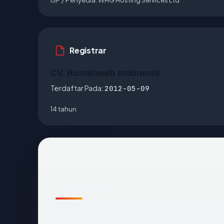
Registrar
CV. Rumahweb Indonesia
Terdaftar Pada:
2012-05-09
14 tahun
Snapshot
Snapshot
lmacontractor.com
: 14 tahun, 