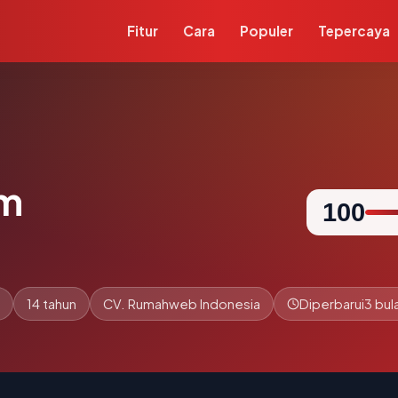
Fitur
Cara
Populer
Tepercaya
om
100
14 tahun
CV. Rumahweb Indonesia
Diperbarui
3 bul