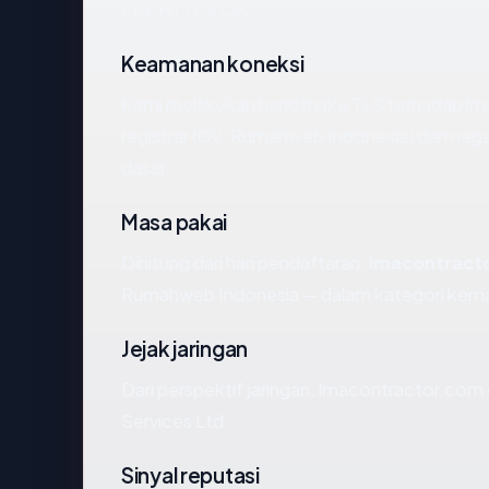
Ltd, HTTPS OK.
Keamanan koneksi
Kami melakukan handshake TLS terhadap l
registrar (CV. Rumahweb Indonesia) dan neg
dasar.
Masa pakai
Dihitung dari hari pendaftaran,
lmacontract
Rumahweb Indonesia — dalam kategori kema
Jejak jaringan
Dari perspektif jaringan, lmacontractor.com
Services Ltd.
Sinyal reputasi