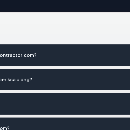
acontractor.com?
periksa ulang?
?
com?