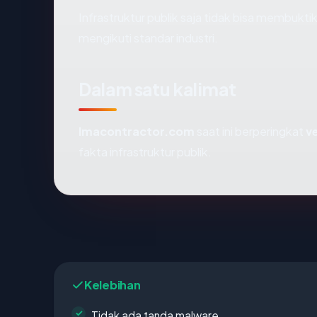
Infrastruktur publik saja tidak bisa membukt
mengikuti standar industri.
Dalam satu kalimat
lmacontractor.com
saat ini berperingkat
v
fakta infrastruktur publik.
Kelebihan
Tidak ada tanda malware