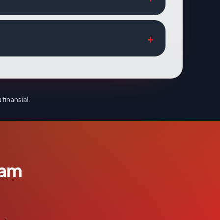
 finansial.
lam