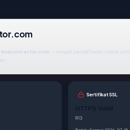
ctor.com
k
lmacontractor.com
— riwayat pendaftaran, status serti
ah.
Sertifikat SSL
HTTPS Valid
R13
Berlaku Sampai:
2026-07-18