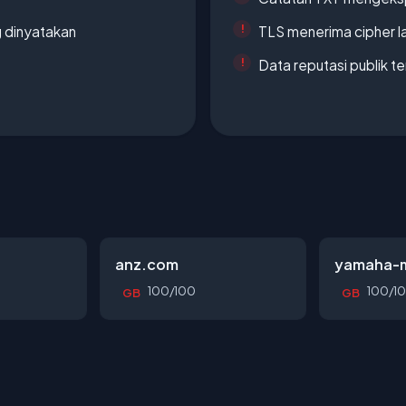
g dinyatakan
TLS menerima cipher 
Data reputasi publik t
anz.com
yamaha-m
100/100
100/1
GB
GB