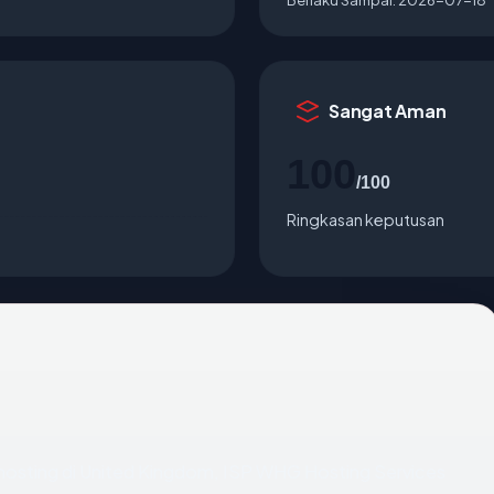
Sangat Aman
100
/100
Ringkasan keputusan
dihosting di United Kingdom, ISP WHG Hosting Services