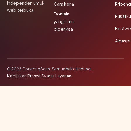
independen untuk
Cara kerja
Rribeng
web terbuka.
Domain
Pusatk
yang baru
Existw
diperiksa
Algaspr
© 2026 ConectiqScan. Semua hak dilindungi.
Kebijakan Privasi
·
Syarat Layanan