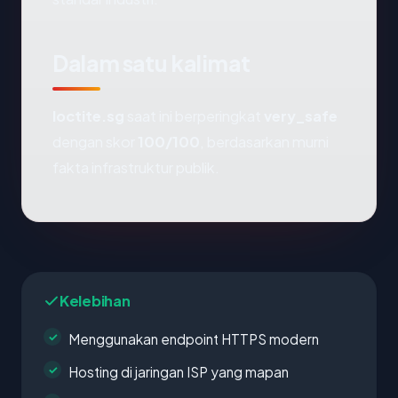
Dalam satu kalimat
loctite.sg
saat ini berperingkat
very_safe
dengan skor
100/100
, berdasarkan murni
fakta infrastruktur publik.
Kelebihan
Menggunakan endpoint HTTPS modern
Hosting di jaringan ISP yang mapan