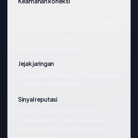
Keamanan koneksi
Kami melakukan handshake TLS terhadap
loctite.sg dan mendapat: OK. Digabung
dengan registrar (CSC Corporate Domains
Inc) dan negara (Germany), ini memberi
tampilan keamanan dasar.
Jejak jaringan
Dari perspektif jaringan, loctite.sg dihosting
di Germany melalui Amazon.com, Inc..
Sinyal reputasi
Infrastruktur publik saja tidak bisa
membuktikan situs aman — hanya bisa
menunjukkan apakah situs mengikuti
standar industri.