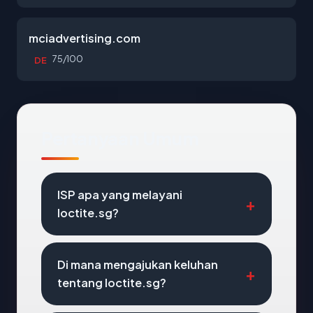
mciadvertising.com
75/100
DE
Pertanyaan Umum
ISP apa yang melayani
loctite.sg?
Di mana mengajukan keluhan
tentang loctite.sg?