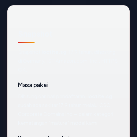
Snapshot
Snapshot
loctite.sg
: 17.9 tahun, dihosting
di Germany, ISP Amazon.com, Inc., HTTPS
OK.
Masa pakai
Dihitung dari hari pendaftaran,
loctite.sg
sudah ada sekitar 17.9 tahun melalui CSC
Corporate Domains Inc — dalam kategori
kematangan "mature" model kami.