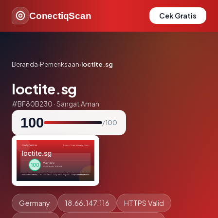
ConectiqScan
Cek Gratis
Beranda
›
Pemeriksaan
›
loctite.sg
loctite.sg
#BF80B230 · Sangat Aman
100
/ 100
Germany
18.66.147.116
HTTPS Valid