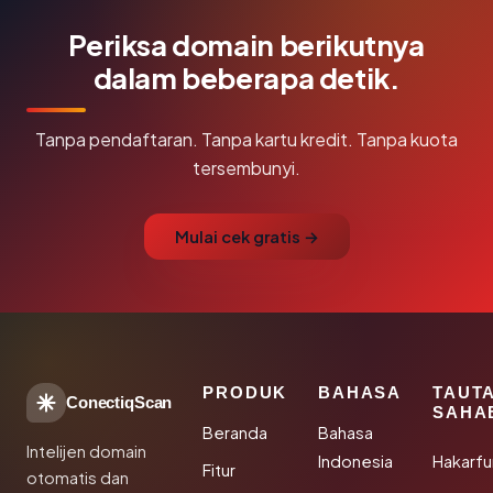
Periksa domain berikutnya
dalam beberapa detik.
Tanpa pendaftaran. Tanpa kartu kredit. Tanpa kuota
tersembunyi.
Mulai cek gratis →
PRODUK
BAHASA
TAUT
ConectiqScan
SAHA
Beranda
Bahasa
Intelijen domain
Indonesia
Hakarfu
Fitur
otomatis dan