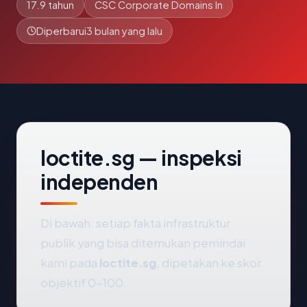
17.9 tahun
CSC Corporate Domains In
Diperbarui
3 bulan yang lalu
loctite.sg — inspeksi
independen
Di bawah: setiap fakta infrastruktur
publik yang bisa ditemukan pemindai
kami pada
loctite.sg
, dipetakan ke skor
objektif 0-100.