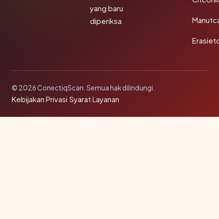
yang baru
Manutc
diperiksa
Erasiet
© 2026 ConectiqScan. Semua hak dilindungi.
Kebijakan Privasi
·
Syarat Layanan