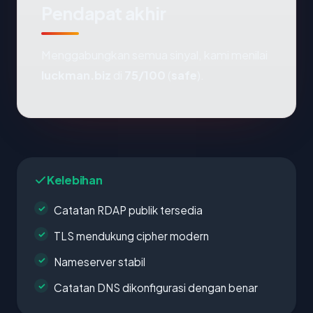
Pendapat akhir
Menggabungkan semua sinyal, kami menilai
luckman.biz
di
75/100
(
safe
).
Kelebihan
Catatan RDAP publik tersedia
TLS mendukung cipher modern
Nameserver stabil
Catatan DNS dikonfigurasi dengan benar