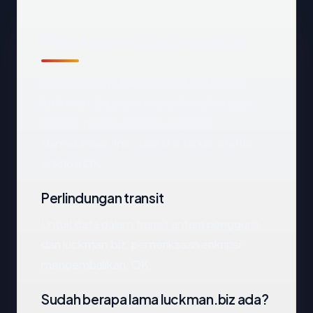
Ringkasan catatan publik
Dari catatan publik yang terkait dengan
luckman.biz
, kami mengekstrak empat
anchor: negara Canada, registrar
NameCheap, Inc., usia 0.5 tahun, status
enkripsi OK.
Perlindungan transit
Untuk data dalam transit antara pengguna
dan luckman.biz, pemeriksaan enkripsi
mengembalikan: OK.
Sudah berapa lama luckman.biz ada?