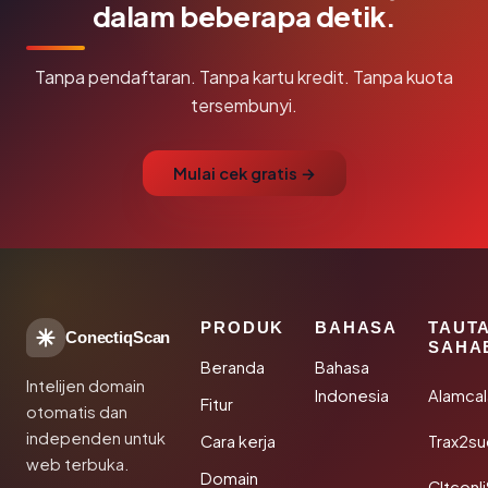
dalam beberapa detik.
Tanpa pendaftaran. Tanpa kartu kredit. Tanpa kuota
tersembunyi.
Mulai cek gratis →
PRODUK
BAHASA
TAUT
ConectiqScan
SAHA
Beranda
Bahasa
Intelijen domain
Indonesia
Alamca
Fitur
otomatis dan
independen untuk
Cara kerja
Trax2s
web terbuka.
Domain
Cltconl