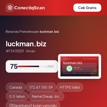
ConectiqScan
Cek Gratis
Beranda
›
Pemeriksaan
›
luckman.biz
luckman.biz
#F347EEE9 · Aman
75
/ 100
Canada
172.67.150.59
HTTPS Valid
0.5 tahun
NameCheap, Inc.
Diperbarui
3 bulan yang lalu