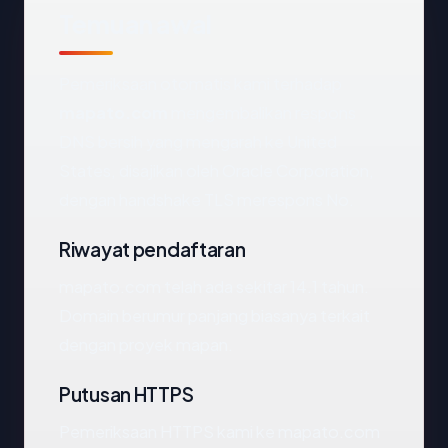
Temuan awal
Pemeriksaan otomatis kami terhadap
mapato.com
mengembalikan respons
DNS bersih yang mengarah ke United
States, disajikan oleh Oracle Corporation,
dengan handshake TLS merespons No.
Riwayat pendaftaran
mapato.com telah ada sekitar 14.1 tahun.
Domain berumur panjang biasanya terkait
dengan proyek mapan.
Putusan HTTPS
Pemeriksaan HTTPS kami ke mapato.com