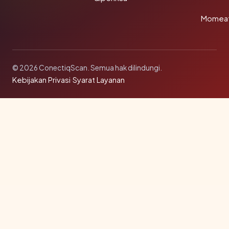
Momea
© 2026 ConectiqScan. Semua hak dilindungi.
Kebijakan Privasi
·
Syarat Layanan