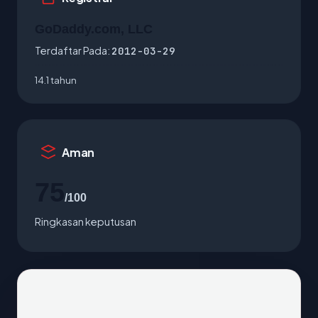
GoDaddy.com, LLC
Terdaftar Pada:
2012-03-29
14.1 tahun
Aman
75
/100
Ringkasan keputusan