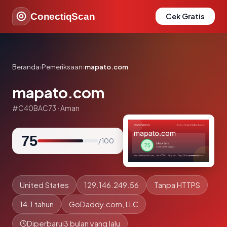
ConectiqScan
Cek Gratis
Beranda
›
Pemeriksaan
›
mapato.com
mapato.com
#C40BAC73 · Aman
75
/ 100
United States
129.146.249.56
Tanpa HTTPS
14.1 tahun
GoDaddy.com, LLC
Diperbarui
3 bulan yang lalu