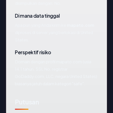
disimpulkan dengan: No.
Di mana data tinggal
Apa pun yang Anda kirim ke
mapato.com
diproses di server yang berlokasi di United
States.
Perspektif risiko
Domain dengan profil mapato.com (usia
14.1 tahun, SSL No, registrar
GoDaddy.com, LLC, negara United States)
biasanya jatuh dalam kategori "safe".
Putusan