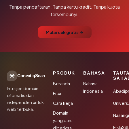
Tanpa pendaftaran. Tanpa kartu kredit. Tanpa kuota
tersembunyi.
Mulai cek gratis →
PRODUK
BAHASA
TAUT
ConectiqScan
SAHA
Beranda
Bahasa
Intelijen domain
Indonesia
Abadip
Fitur
otomatis dan
independen untuk
Cara kerja
Univer
web terbuka.
Domain
Nasarig
yang baru
EiklaSS
diperiksa