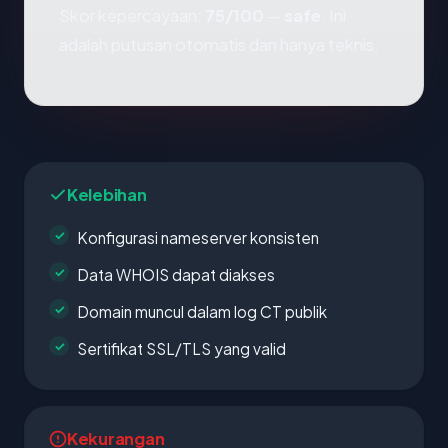
Skor kepercayaan:
75/100
—
safe
. Ini
adalah putusan otomatis dan hanya teknis.
Kelebihan
Konfigurasi nameserver konsisten
Data WHOIS dapat diakses
Domain muncul dalam log CT publik
Sertifikat SSL/TLS yang valid
Kekurangan