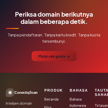
Periksa domain berikutnya
dalam beberapa detik.
Tanpa pendaftaran. Tanpa kartu kredit. Tanpa kuota
tersembunyi.
Mulai cek gratis →
PRODUK
BAHASA
TAUT
ConectiqScan
SAHA
Beranda
Bahasa
Intelijen domain
Indonesia
Tirtasa
Fitur