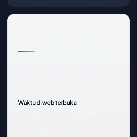
Apa yang kami amati
Melihat
melindahospital.com
dari luar, titik
data terpenting adalah negara hosting
(Canada), status SSL (OK), dan registrar
(Tucows Domains Inc.).
Waktu di web terbuka
melindahospital.com telah terlihat di DNS
publik sekitar 17.5 tahun. Itu cukup untuk
meninggalkan jejak reputasi.