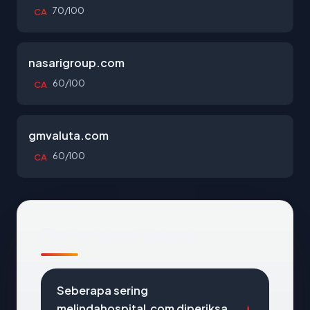
70/100
CA
nasarigroup.com
60/100
CA
gmvaluta.com
60/100
CA
Pertanyaan Umum
Seberapa sering
melindahospital.com diperiksa