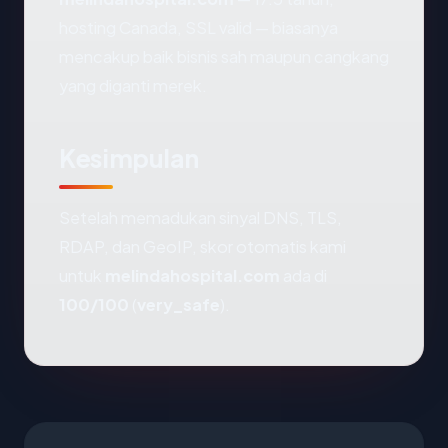
hosting Canada, SSL valid — biasanya
mencakup baik bisnis sah maupun cangkang
yang diganti merek.
Kesimpulan
Setelah memadukan sinyal DNS, TLS,
RDAP, dan GeoIP, skor otomatis kami
untuk
melindahospital.com
ada di
100/100
(
very_safe
).