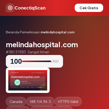
ConectiqScan
Cek Gratis
Beranda
›
Pemeriksaan
›
melindahospital.com
melindahospital.com
#3BC57EB3 · Sangat Aman
100
/ 100
Canada
188.114.96.3
HTTPS Valid