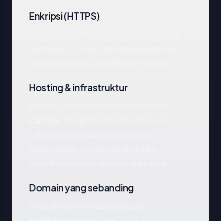
Enkripsi (HTTPS)
Pemeriksaan HTTPS mengembalikan OK.
Sertifikat TLS yang valid adalah minimum
mutlak yang harus dimiliki situs modern.
Hosting & infrastruktur
Domain saat ini mengarah ke server di
Canada
, disajikan oleh Cloudflare, Inc..
Lokasi hosting tidak sama dengan
kepercayaan, tetapi memberi tahu
yurisdiksi mana yang menangani data.
Domain yang sebanding
Situs dengan metadata serupa
melindahospital.com
— 17.5 tahun,