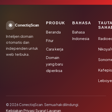
PRODUK
BAHASA
TAUT
ConectiqScan
SAHA
Beranda
Bahasa
Intelijen domain
Indonesia
Radioe
Fitur
otomatis dan
independen untuk
Cara kerja
Nikoya
web terbuka.
Domain
Sonorn
yang baru
Kafepi
diperiksa
Leboye
© 2026 ConectiqScan. Semua hak dilindungi.
Kebijakan Privasi
·
Syarat Layanan