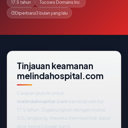
17.5 tahun
Tucows Domains Inc.
Diperbarui
3 bulan yang lalu
Tinjauan keamanan
melindahospital.com
Catatan publik untuk
melindahospital.com
kembali sekitar
17.5 tahun. Digabungkan dengan status
SSL langsung, mereka membentuk dasar
skor kepercayaan kami.