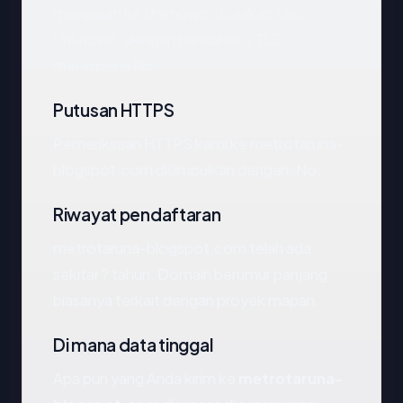
mengarah ke Unknown, disajikan oleh
Unknown, dengan handshake TLS
merespons No.
Putusan HTTPS
Pemeriksaan HTTPS kami ke metrotaruna-
blogspot.com disimpulkan dengan: No.
Riwayat pendaftaran
metrotaruna-blogspot.com telah ada
sekitar ? tahun. Domain berumur panjang
biasanya terkait dengan proyek mapan.
Di mana data tinggal
Apa pun yang Anda kirim ke
metrotaruna-