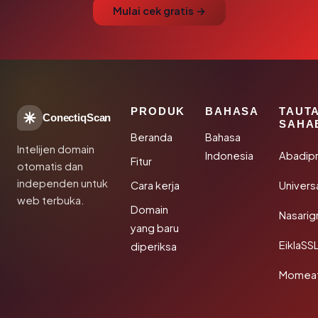
Mulai cek gratis →
PRODUK
BAHASA
TAUT
ConectiqScan
SAHA
Beranda
Bahasa
Intelijen domain
Indonesia
Abadip
Fitur
otomatis dan
independen untuk
Cara kerja
Univer
web terbuka.
Domain
Nasarig
yang baru
EiklaSS
diperiksa
Momea