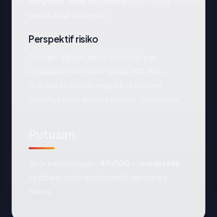
blogspot.com
diproses di server yang
berlokasi di Unknown.
Perspektif risiko
Domain dengan profil metrotaruna-
blogspot.com (usia ? tahun, SSL No,
registrar Unknown, negara Unknown)
biasanya jatuh dalam kategori "moderate".
Putusan
Skor kepercayaan:
40/100
—
moderate
.
Ini adalah putusan otomatis dan hanya
teknis.