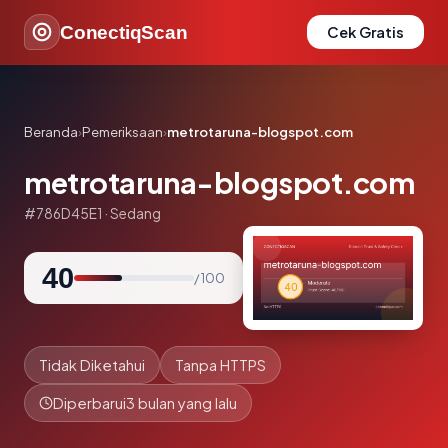
ConectiqScan
Cek Gratis
Beranda
›
Pemeriksaan
›
metrotaruna-blogspot.com
metrotaruna-blogspot.com
#786D45E1 · Sedang
40
/ 100
Tidak Diketahui
Tanpa HTTPS
Diperbarui
3 bulan yang lalu