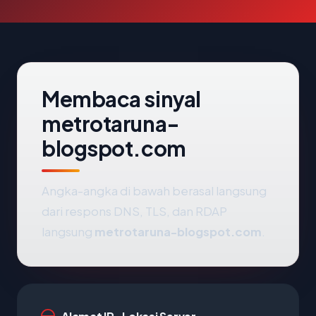
Membaca sinyal
metrotaruna-
blogspot.com
Angka-angka di bawah berasal langsung
dari respons DNS, TLS, dan RDAP
langsung
metrotaruna-blogspot.com
.