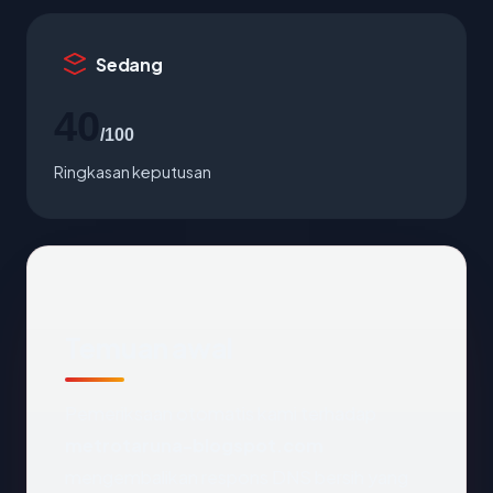
Sedang
40
/100
Ringkasan keputusan
Temuan awal
Pemeriksaan otomatis kami terhadap
metrotaruna-blogspot.com
mengembalikan respons DNS bersih yang