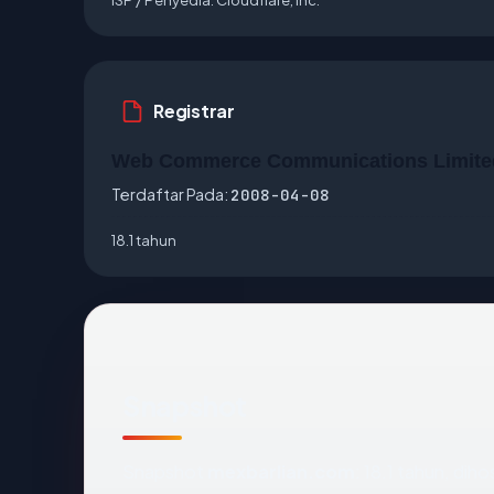
Registrar
Web Commerce Communications Limite
Terdaftar Pada:
2008-04-08
18.1 tahun
Snapshot
Snapshot
mexbarlian.com
: 18.1 tahun, dih