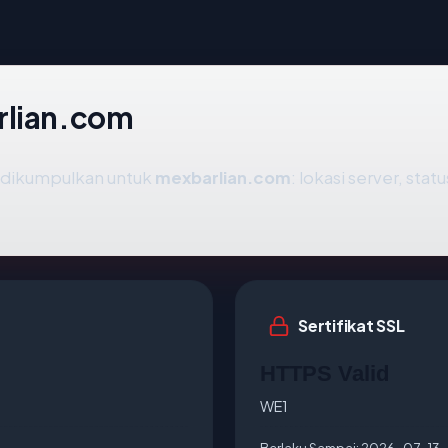
rlian.com
g dikumpulkan untuk
mexbarlian.com
: lokasi server, sta
Sertifikat SSL
HTTPS Valid
WE1
Berlaku Sampai:
2026-07-13