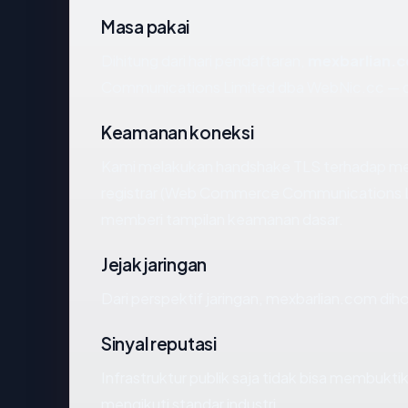
Masa pakai
Dihitung dari hari pendaftaran,
mexbarlian.
Communications Limited dba WebNic.cc — d
Keamanan koneksi
Kami melakukan handshake TLS terhadap m
registrar (Web Commerce Communications Li
memberi tampilan keamanan dasar.
Jejak jaringan
Dari perspektif jaringan, mexbarlian.com diho
Sinyal reputasi
Infrastruktur publik saja tidak bisa membukt
mengikuti standar industri.