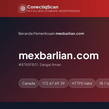
ConectiqScan
INTELIJEN DOMAIN INDEPENDEN
Beranda
›
Pemeriksaan
›
mexbarlian.com
mexbarlian.com
#8785F801 · Sangat Aman
Canada
172.67.69.39
HTTPS Valid
18.1 