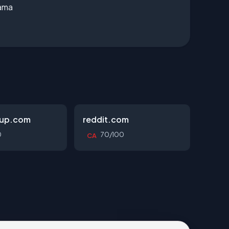
lama
oup.com
reddit.com
0
70/100
CA