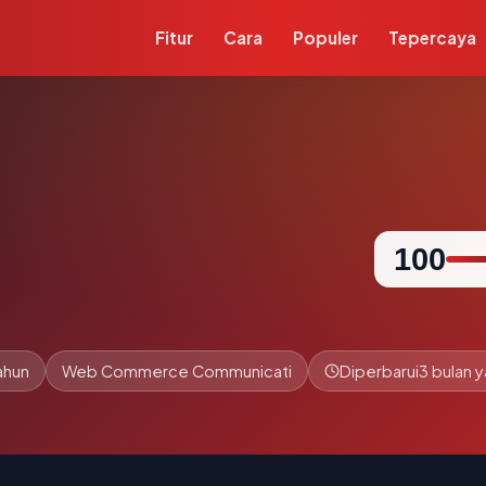
Fitur
Cara
Populer
Tepercaya
100
tahun
Web Commerce Communicati
Diperbarui
3 bulan y