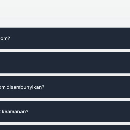
com?
com disembunyikan?
st keamanan?