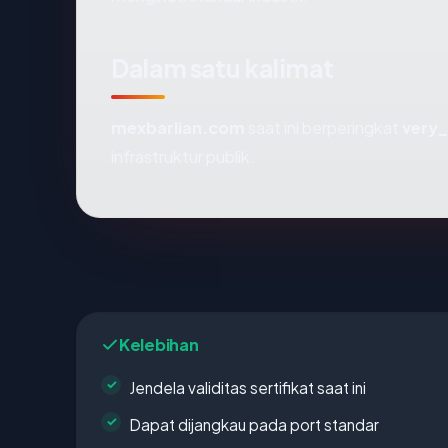
Dalam satu kalimat
mexbarlian.com
saat ini berperingkat
very
infrastruktur publik.
Kelebihan
Jendela validitas sertifikat saat ini
Dapat dijangkau pada port standar