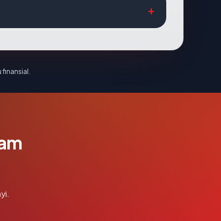
 finansial.
lam
yi.