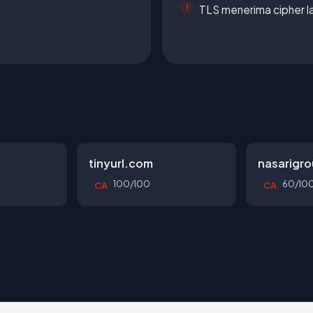
TLS menerima cipher 
tinyurl.com
nasarigr
100/100
60/10
CA
CA