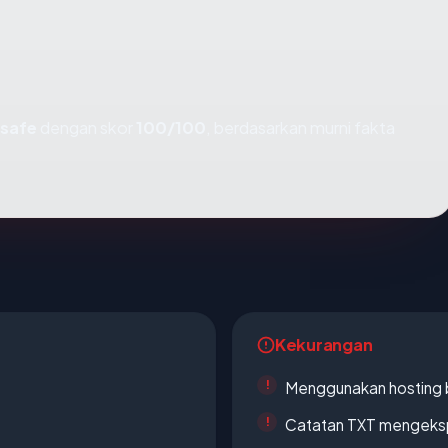
_safe
dengan skor
100/100
, berdasarkan murni fakta
Kekurangan
Menggunakan hosting 
Catatan TXT mengeksp