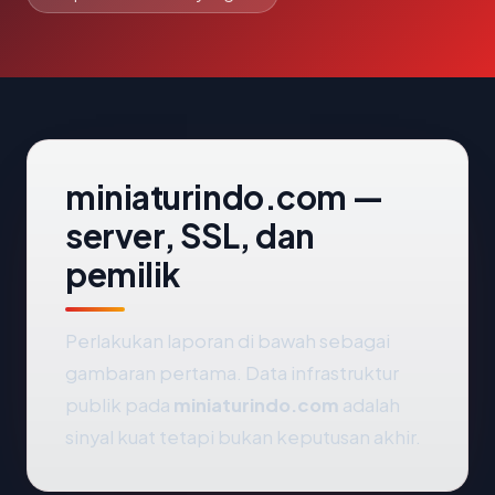
miniaturindo.com —
server, SSL, dan
pemilik
Perlakukan laporan di bawah sebagai
gambaran pertama. Data infrastruktur
publik pada
miniaturindo.com
adalah
sinyal kuat tetapi bukan keputusan akhir.