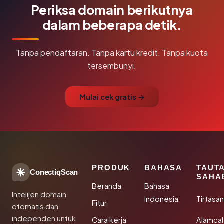
Periksa domain berikutnya
dalam beberapa detik.
Tanpa pendaftaran. Tanpa kartu kredit. Tanpa kuota
tersembunyi.
Mulai cek gratis →
PRODUK
BAHASA
TAUT
ConectiqScan
SAHA
Beranda
Bahasa
Intelijen domain
Indonesia
Tirtasa
Fitur
otomatis dan
independen untuk
Cara kerja
Alamca