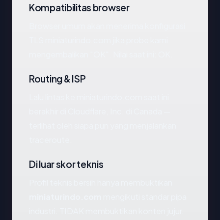
Kompatibilitas browser
Browser umum akan menerima konfigurasi
TLS miniaturindo.com jika probe kami
mengembalikan "OK". Nilai saat ini: OK.
Routing & ISP
Lalu lintas ke miniaturindo.com saat ini
berakhir di Cloudflare, Inc. di Canada —
terlihat oleh siapa pun yang menjalankan
traceroute.
Di luar skor teknis
Profil teknis bersih hanya membuktikan
miniaturindo.com
mengikuti standar pipa
industri. TIDAK membuktikan konten jujur.