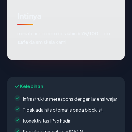
Intinya
miniaturindo.com berakhir di
75/100
— itu
safe
dalam skala kami.
Kelebihan
Infrastruktur merespons dengan latensi wajar
Tidak ada hits otomatis pada blocklist
Konektivitas IPv6 hadir
Registrar terverifikasi ICANN