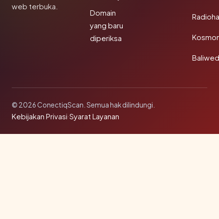
web terbuka.
Domain
Radioh
yang baru
Kosmon
diperiksa
Baliwe
© 2026 ConectiqScan. Semua hak dilindungi.
Kebijakan Privasi
·
Syarat Layanan