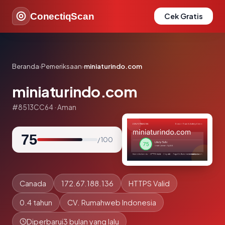
ConectiqScan
Cek Gratis
Beranda
›
Pemeriksaan
›
miniaturindo.com
miniaturindo.com
#8513CC64 · Aman
75
/ 100
Canada
172.67.188.136
HTTPS Valid
0.4 tahun
CV. Rumahweb Indonesia
Diperbarui
3 bulan yang lalu