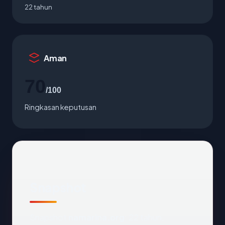
22 tahun
Aman
70
/100
Ringkasan keputusan
Snapshot
Snapshot
namarina.org
: 22 tahun,