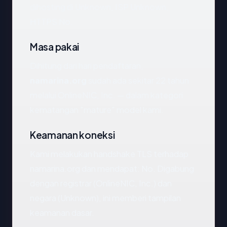
dihosting di Unknown, ISP Unknown,
HTTPS No.
Masa pakai
Dihitung dari hari pendaftaran,
namarina.org
sudah ada sekitar 22 tahun
melalui OnlineNIC, Inc. — dalam kategori
kematangan "mature" model kami.
Keamanan koneksi
Kami melakukan handshake TLS terhadap
namarina.org dan mendapat: No. Digabung
dengan registrar (OnlineNIC, Inc.) dan
negara (Unknown), ini memberi tampilan
keamanan dasar.