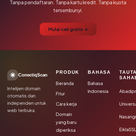
Tanpa pendaftaran. Tanpa kartu kredit. Tanpa kuota
tersembunyi.
Mulai cek gratis →
PRODUK
BAHASA
TAUT
ConectiqScan
SAHA
Beranda
Bahasa
Intelijen domain
Indonesia
Abadip
Fitur
otomatis dan
independen untuk
Cara kerja
Univer
web terbuka.
Domain
Nasarig
yang baru
EiklaSS
diperiksa