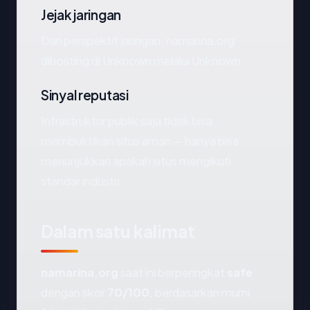
Jejak jaringan
Dari perspektif jaringan, namarina.org
dihosting di Unknown melalui Unknown.
Sinyal reputasi
Infrastruktur publik saja tidak bisa
membuktikan situs aman — hanya bisa
menunjukkan apakah situs mengikuti
standar industri.
Dalam satu kalimat
namarina.org
saat ini berperingkat
safe
dengan skor
70/100
, berdasarkan murni