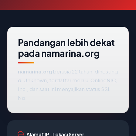
Pandangan lebih dekat
pada namarina.org
namarina.org
berusia 22 tahun, dihosting
di Unknown, terdaftar melalui OnlineNIC,
Inc., dan saat ini menyajikan status SSL
No.
Alamat IP · Lokasi Server