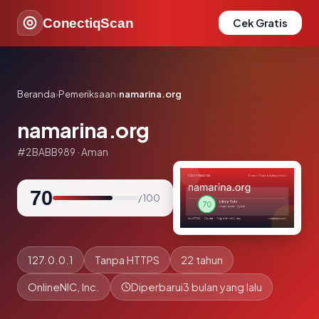
ConectiqScan
Cek Gratis
Beranda
›
Pemeriksaan
›
namarina.org
namarina.org
#2BABB989 · Aman
70
/ 100
127.0.0.1
Tanpa HTTPS
22 tahun
OnlineNIC, Inc.
Diperbarui
3 bulan yang lalu