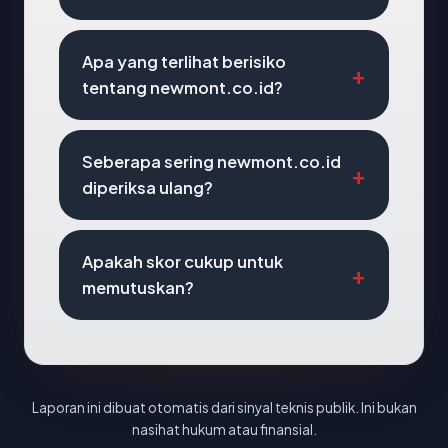
Apa yang terlihat berisiko
tentang newmont.co.id?
Seberapa sering newmont.co.id
diperiksa ulang?
Apakah skor cukup untuk
memutuskan?
Laporan ini dibuat otomatis dari sinyal teknis publik. Ini bukan
nasihat hukum atau finansial.