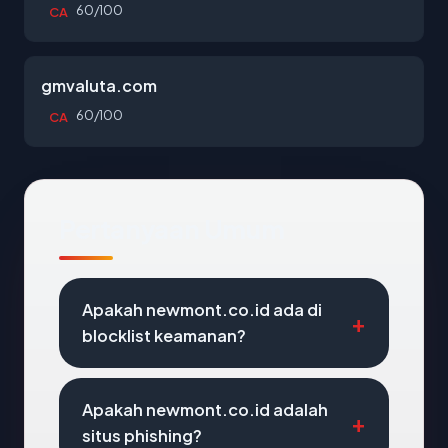
60/100
CA
gmvaluta.com
60/100
CA
Pertanyaan Umum
Apakah newmont.co.id ada di
blocklist keamanan?
Apakah newmont.co.id adalah
situs phishing?