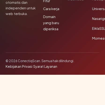
Fitur
otomatis dan
independen untuk
Cara kerja
Univer
web terbuka.
Domain
Nasarig
yang baru
EiklaSS
diperiksa
Momea
© 2026 ConectiqScan. Semua hak dilindungi.
Kebijakan Privasi
·
Syarat Layanan