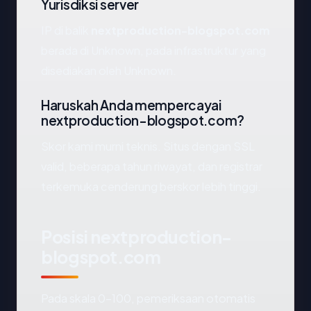
Yurisdiksi server
IP di balik
nextproduction-blogspot.com
berada di Unknown, pada infrastruktur yang
disediakan oleh Unknown.
Haruskah Anda mempercayai
nextproduction-blogspot.com?
Skor kami murni teknis. Situs dengan SSL
valid, beberapa tahun riwayat, dan registrar
terkemuka cenderung berskor lebih tinggi.
Posisi nextproduction-
blogspot.com
Pada skala 0-100, pemeriksaan otomatis