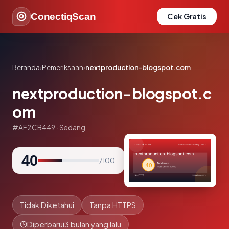
ConectiqScan
Cek Gratis
Beranda
›
Pemeriksaan
›
nextproduction-blogspot.com
nextproduction-blogspot.c
om
#AF2CB449 · Sedang
40
/ 100
Tidak Diketahui
Tanpa HTTPS
Diperbarui
3 bulan yang lalu