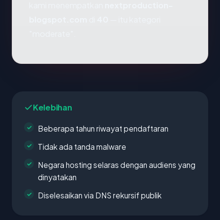
kami menempatkan
nextproduction-
blogspot.com
di
40
— itu kategori
"moderate".
Kelebihan
Beberapa tahun riwayat pendaftaran
Tidak ada tanda malware
Negara hosting selaras dengan audiens yang
dinyatakan
Diselesaikan via DNS rekursif publik