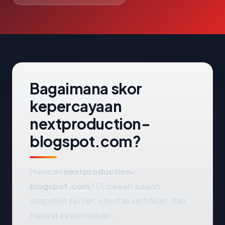
Bagaimana skor
kepercayaan
nextproduction-
blogspot.com?
Mencari
nextproduction-
blogspot.com
? Di bawah adalah
snapshot server, otoritas sertifikat, dan
riwayat kepemilikan.