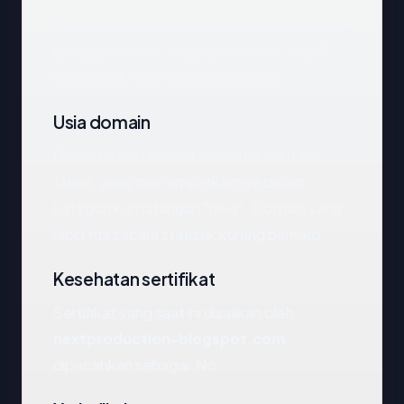
Cara tercepat membaca
nextproduction-
blogspot.com
: negara Unknown, usia ?
tahun, SSL No, registrar Unknown.
Usia domain
Domain telah terdaftar selama sekitar ?
tahun, yang menempatkannya dalam
kategori kematangan "new". Domain yang
lebih tua secara statistik kurang berisiko.
Kesehatan sertifikat
Sertifikat yang saat ini disajikan oleh
nextproduction-blogspot.com
dipecahkan sebagai: No.