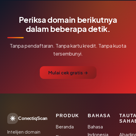
Periksa domain berikutnya
dalam beberapa detik.
Tanpa pendaftaran. Tanpa kartu kredit. Tanpa kuota
tersembunyi.
Mulai cek gratis →
PRODUK
BAHASA
TAUT
ConectiqScan
SAHA
Beranda
Bahasa
Intelijen domain
Indonesia
Abadip