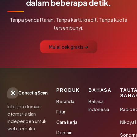
dalam beberapa detik.
Tanpa pendaftaran. Tanpa kartu kredit. Tanpa kuota
tersembunyi.
Mulai cek gratis →
PRODUK
BAHASA
TAUT
ConectiqScan
SAHA
Beranda
Bahasa
Intelijen domain
Indonesia
Radioe
Fitur
otomatis dan
independen untuk
Cara kerja
Nikoya
web terbuka.
Domain
Sonorn