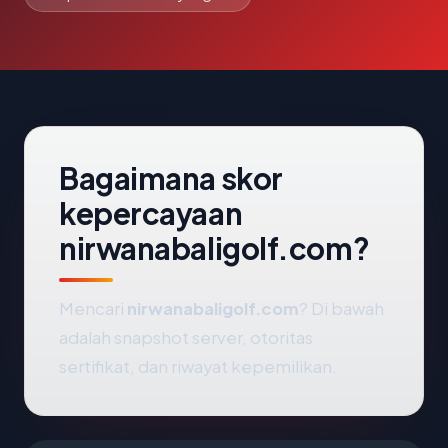
Bagaimana skor
kepercayaan
nirwanabaligolf.com?
Mencari
nirwanabaligolf.com
? Di bawah
adalah snapshot server, otoritas
sertifikat, dan riwayat kepemilikan.