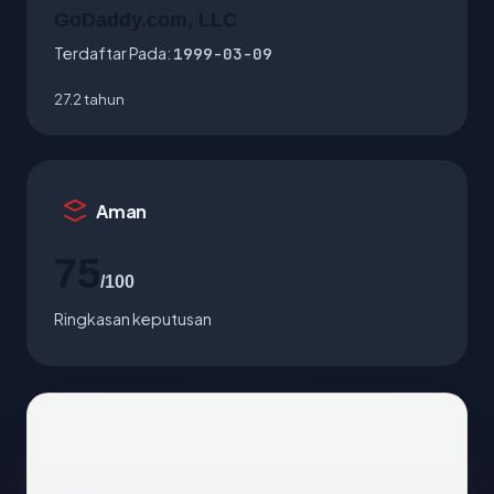
GoDaddy.com, LLC
Terdaftar Pada:
1999-03-09
27.2 tahun
Aman
75
/100
Ringkasan keputusan