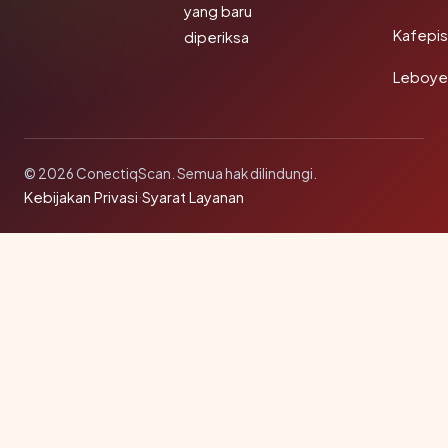
yang baru
Kafepi
diperiksa
Leboye
© 2026 ConectiqScan. Semua hak dilindungi.
Kebijakan Privasi
·
Syarat Layanan