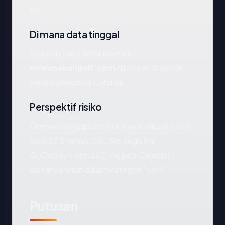
No.
Di mana data tinggal
Apa pun yang Anda kirim ke
nirwanabaligolf.com
diproses di server
yang berlokasi di Canada.
Perspektif risiko
Domain dengan profil nirwanabaligolf.com
(usia 27.2 tahun, SSL No, registrar
GoDaddy.com, LLC, negara Canada)
biasanya jatuh dalam kategori "safe".
Putusan