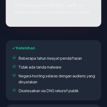
Skor kepercayaan:
75/100
—
safe
. Ini
adalah putusan otomatis dan hanya teknis.
Kelebihan
Beberapa tahun riwayat pendaftaran
Tidak ada tanda malware
Negara hosting selaras dengan audiens yang
dinyatakan
Diselesaikan via DNS rekursif publik