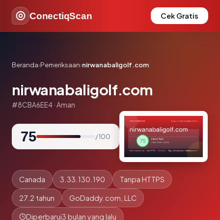
ConectiqScan
Cek Gratis
Beranda
›
Pemeriksaan
›
nirwanabaligolf.com
nirwanabaligolf.com
#8CBA6EE4 · Aman
75
/ 100
Canada
3.33.130.190
Tanpa HTTPS
27.2 tahun
GoDaddy.com, LLC
Diperbarui
3 bulan yang lalu