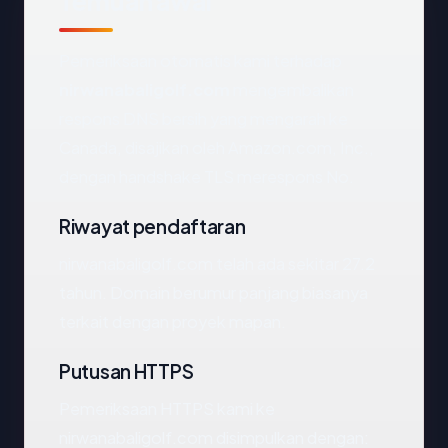
Temuan awal
Pemeriksaan otomatis kami terhadap
nirwanabaligolf.com
mengembalikan
respons DNS bersih yang mengarah ke
Canada, disajikan oleh Amazon.com, Inc.,
dengan handshake TLS merespons No.
Riwayat pendaftaran
nirwanabaligolf.com telah ada sekitar 27.2
tahun. Domain berumur panjang biasanya
terkait dengan proyek mapan.
Putusan HTTPS
Pemeriksaan HTTPS kami ke
nirwanabaligolf.com disimpulkan dengan: