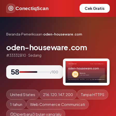
ConectiqScan
Cek Gratis
Beranda
›
Pemeriksaan
›
oden-houseware.com
oden-houseware.com
#33332B10 · Sedang
58
/ 100
United States
216.120.147.200
Tanpa HTTPS
1 tahun
Web Commerce Communicati
Diperbarui
3 bulan yang lalu