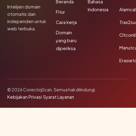
Beranda
Bahasa
Intelijen domain
Indonesia
Alamca
Fitur
otomatis dan
independen untuk
Cara kerja
Trax2s
web terbuka.
Domain
Cltconl
yang baru
Manutc
diperiksa
Erasiet
© 2026 ConectiqScan. Semua hak dilindungi.
Kebijakan Privasi
·
Syarat Layanan