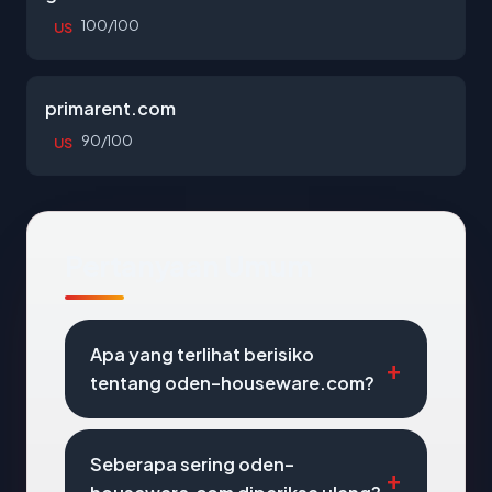
100/100
US
primarent.com
90/100
US
Pertanyaan Umum
Apa yang terlihat berisiko
tentang oden-houseware.com?
Seberapa sering oden-