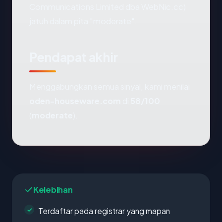
Communications Limited dba WebNic.cc)
jatuh dalam pita "moderate".
Pendapat akhir
Menggabungkan semua sinyal, kami menilai
oden-houseware.com
di
58/100
(
moderate
).
Kelebihan
Terdaftar pada registrar yang mapan