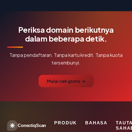
Periksa domain berikutnya
dalam beberapa detik.
Tanpa pendaftaran. Tanpa kartu kredit. Tanpa kuota
tersembunyi.
Mulai cek gratis →
PRODUK
BAHASA
TAUT
ConectiqScan
SAHA