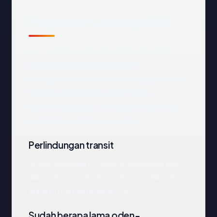
Ringkasan catatan publik
Dari catatan publik yang terkait dengan
oden-houseware.com
, kami
mengekstrak empat anchor: negara United
States, registrar Web Commerce
Communications Limited dba WebNic.cc,
usia 1 tahun, status enkripsi No.
Perlindungan transit
Untuk data dalam transit antara pengguna
dan oden-houseware.com, pemeriksaan
enkripsi mengembalikan: No.
Sudah berapa lama oden-