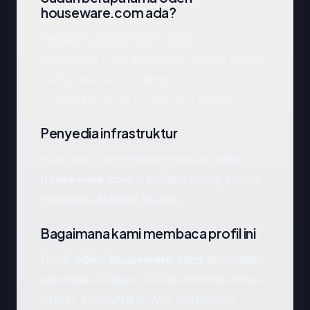
houseware.com ada?
Menurut catatan RDAP, oden-
houseware.com didaftarkan sekitar 1 tahun
lalu melalui Web Commerce
Communications Limited dba WebNic.cc.
Penyedia infrastruktur
Pencarian GeoIP menempatkan
oden-
houseware.com
di jaringan Bodis, secara
geografis di United States.
Bagaimana kami membaca profil ini
Untuk
oden-houseware.com
, gambaran
gabungan (1 tahun, SSL No, hosting United
States, pendaftaran Web Commerce