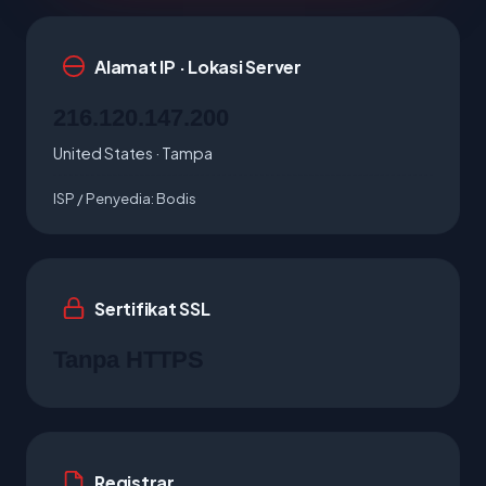
Alamat IP · Lokasi Server
216.120.147.200
United States · Tampa
ISP / Penyedia:
Bodis
Sertifikat SSL
Tanpa HTTPS
Registrar