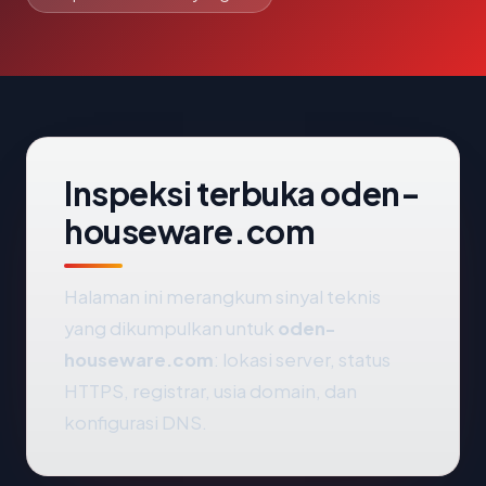
Inspeksi terbuka oden-
houseware.com
Halaman ini merangkum sinyal teknis
yang dikumpulkan untuk
oden-
houseware.com
: lokasi server, status
HTTPS, registrar, usia domain, dan
konfigurasi DNS.