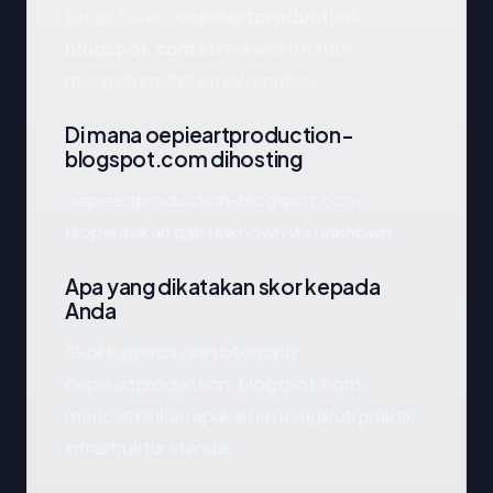
tetapi berarti
oepieartproduction-
blogspot.com
punya waktu untuk
mengakumulasi sinyal reputasi.
Di mana oepieartproduction-
blogspot.com dihosting
oepieartproduction-blogspot.com
dioperasikan dari Unknown via Unknown.
Apa yang dikatakan skor kepada
Anda
Skor kepercayaan otomatis
oepieartproduction-blogspot.com
mencerminkan apakah ia mengikuti praktik
infrastruktur standar.