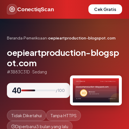
ConectiqScan
Cek Gratis
Beranda
›
Pemeriksaan
›
oepieartproduction-blogspot.com
oepieartproduction-blogsp
ot.com
#3B83C31D · Sedang
40
/ 100
Tidak Diketahui
Tanpa HTTPS
Diperbarui
3 bulan yang lalu