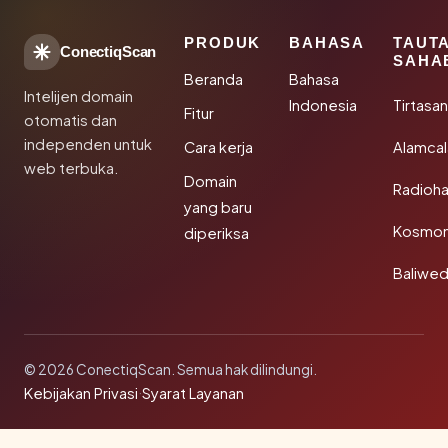
PRODUK
BAHASA
TAUT
ConectiqScan
SAHA
Beranda
Bahasa
Intelijen domain
Indonesia
Tirtasa
Fitur
otomatis dan
independen untuk
Cara kerja
Alamca
web terbuka.
Domain
Radioh
yang baru
Kosmon
diperiksa
Baliwe
© 2026 ConectiqScan. Semua hak dilindungi.
Kebijakan Privasi
·
Syarat Layanan