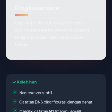
Ringkasan skor
oepieartproduction-blogspot.com →
40/100 (
moderate
). Nilai dihitung ulang
setiap penyegaran dari catatan publik
terbaru.
Kelebihan
Nameserver stabil
Catatan DNS dikonfigurasi dengan benar
Memiliki catatan MX (mampu email)