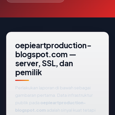
oepieartproduction-
blogspot.com —
server, SSL, dan
pemilik
Perlakukan laporan di bawah sebagai
gambaran pertama. Data infrastruktur
publik pada
oepieartproduction-
blogspot.com
adalah sinyal kuat tetapi