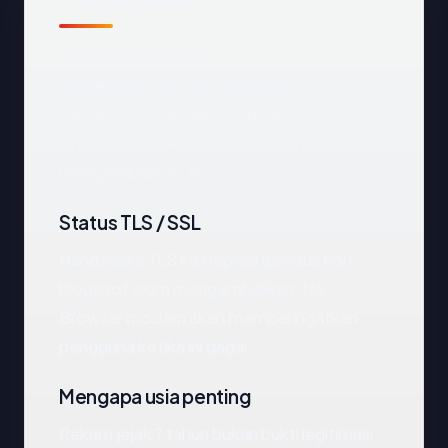
Sebelum mendalam:
oepieartproduction-blogspot.com
terdaftar melalui Unknown dan saat ini
dihosting di Unknown. SSL pada host apex
mengembalikan: No.
Status TLS / SSL
Handshake TLS ke oepieartproduction-
blogspot.com mengembalikan: No.
Browser modern akan memperingatkan
pengguna ketika ini gagal.
Mengapa usia penting
Rekam jejak ? tahun bukan bukti legitimasi,