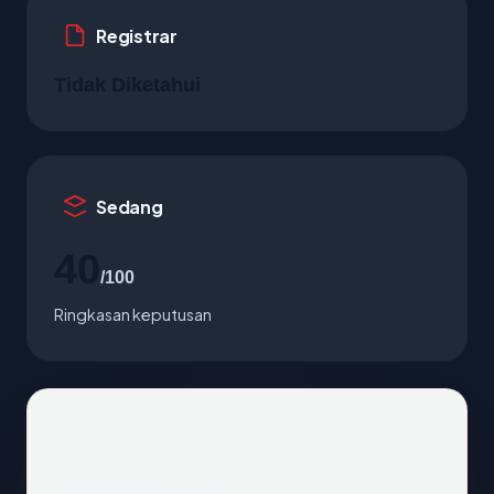
Registrar
Tidak Diketahui
Sedang
40
/100
Ringkasan keputusan
Fakta cepat