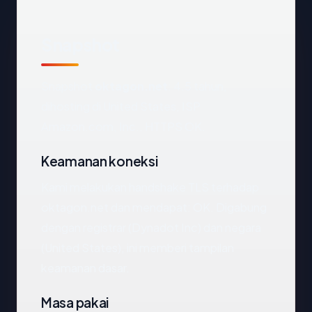
Snapshot
Snapshot
oktagon.net
: 4.5 tahun,
dihosting di United States, ISP
Amazon.com, Inc., HTTPS OK.
Keamanan koneksi
Kami melakukan handshake TLS terhadap
oktagon.net dan mendapat: OK. Digabung
dengan registrar (Dynadot Inc) dan negara
(United States), ini memberi tampilan
keamanan dasar.
Masa pakai