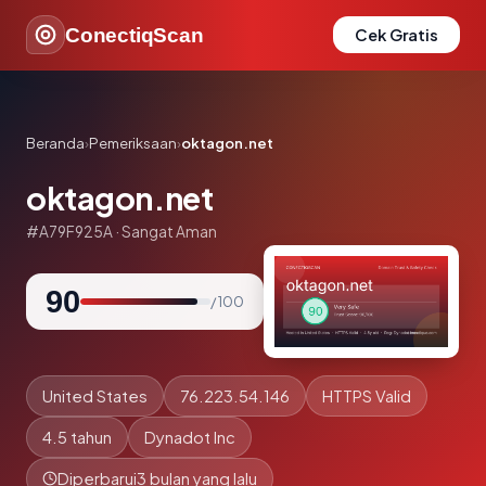
ConectiqScan
Cek Gratis
Beranda
›
Pemeriksaan
›
oktagon.net
oktagon.net
#A79F925A · Sangat Aman
90
/ 100
United States
76.223.54.146
HTTPS Valid
4.5 tahun
Dynadot Inc
Diperbarui
3 bulan yang lalu