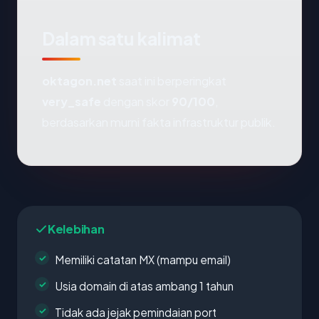
Dalam satu kalimat
oktagon.net
saat ini berperingkat
very_safe
dengan skor
90/100
,
berdasarkan murni fakta infrastruktur publik.
Kelebihan
Memiliki catatan MX (mampu email)
Usia domain di atas ambang 1 tahun
Tidak ada jejak pemindaian port