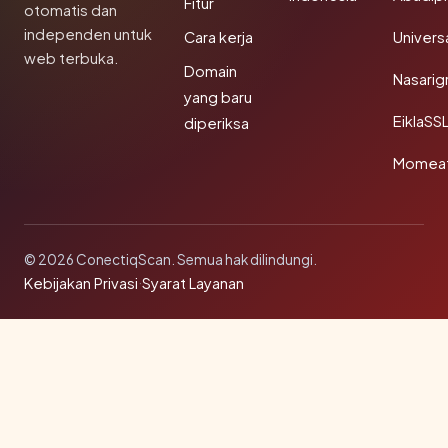
Fitur
otomatis dan
independen untuk
Cara kerja
Univer
web terbuka.
Domain
Nasarig
yang baru
EiklaSS
diperiksa
Momea
© 2026 ConectiqScan. Semua hak dilindungi.
Kebijakan Privasi
·
Syarat Layanan