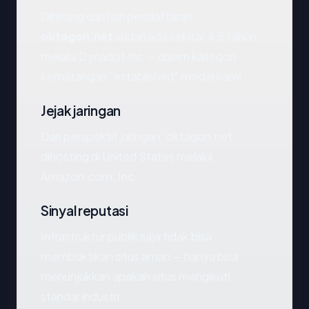
Dihitung dari hari pendaftaran,
oktagon.net
sudah ada sekitar 4.5 tahun
melalui Dynadot Inc — dalam kategori
kematangan "established" model kami.
Jejak jaringan
Dari perspektif jaringan, oktagon.net
dihosting di United States melalui
Amazon.com, Inc..
Sinyal reputasi
Infrastruktur publik saja tidak bisa
membuktikan situs aman — hanya bisa
menunjukkan apakah situs mengikuti
standar industri.