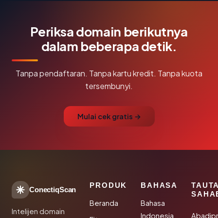
Periksa domain berikutnya
dalam beberapa detik.
Tanpa pendaftaran. Tanpa kartu kredit. Tanpa kuota
tersembunyi.
Mulai cek gratis →
PRODUK
BAHASA
TAUT
ConectiqScan
SAHA
Beranda
Bahasa
Intelijen domain
Indonesia
Abadip