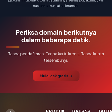
Laporan ini dibuat otomatis dari sinyal teknis publik. Ini bukan
nasihat hukum atau finansial.
Periksa domain berikutnya
dalam beberapa detik.
Tanpa pendaftaran. Tanpa kartu kredit. Tanpa kuota
tersembunyi.
Mulai cek gratis →
PRODUK
BAHASA
TAUT