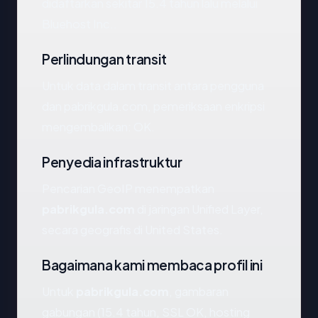
didaftarkan sekitar 15.4 tahun lalu melalui
Bluehost Inc..
Perlindungan transit
Untuk data dalam transit antara pengguna
dan pabrikgula.com, pemeriksaan enkripsi
mengembalikan: OK.
Penyedia infrastruktur
Pencarian GeoIP menempatkan
pabrikgula.com
di jaringan Unified Layer,
secara geografis di United States.
Bagaimana kami membaca profil ini
Untuk
pabrikgula.com
, gambaran
gabungan (15.4 tahun, SSL OK, hosting