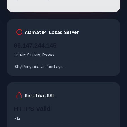
Alamat IP · Lokasi Server
66.147.244.145
United States · Provo
ISP / Penyedia:
Unified Layer
Sertifikat SSL
HTTPS Valid
R12