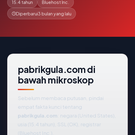
15.4 tahun
Bluehost Inc.
Diperbarui
3 bulan yang lalu
pabrikgula.com di
bawah mikroskop
Sebelum membaca putusan, pindai
empat fakta kunci tentang
pabrikgula.com
: negara (United States),
usia (15.4 tahun), SSL (OK), registrar
(Bluehost Inc.).