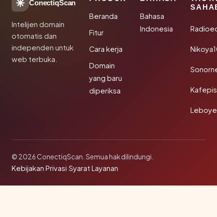
ConectiqScan
SAHA
Beranda
Bahasa
Intelijen domain
Indonesia
Radioe
Fitur
otomatis dan
independen untuk
Cara kerja
Nikoya
web terbuka.
Domain
Sonorn
yang baru
Kafepi
diperiksa
Leboye
© 2026 ConectiqScan. Semua hak dilindungi.
Kebijakan Privasi
·
Syarat Layanan