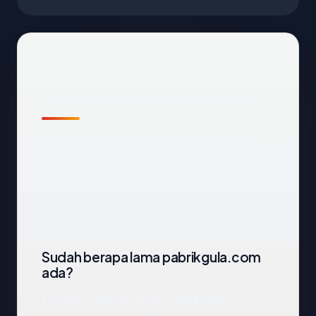
Ringkasan catatan publik
Dari catatan publik yang terkait dengan
pabrikgula.com
, kami mengekstrak
empat anchor: negara United States,
registrar Bluehost Inc., usia 15.4 tahun,
status enkripsi OK.
Sudah berapa lama pabrikgula.com
ada?
Menurut catatan RDAP, pabrikgula.com