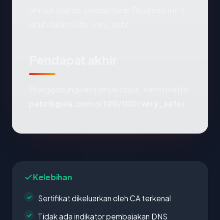
United States, pendaftaran Bluehost Inc.)
jatuh dalam pita "very_safe".
Pendapat akhir
Menggabungkan semua sinyal, kami menilai
pabrikgula.com
di
100/100
(
very_safe
).
Kelebihan
Sertifikat dikeluarkan oleh CA terkenal
Tidak ada indikator pembajakan DNS