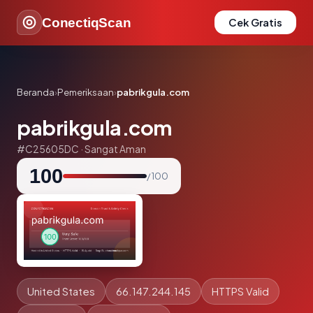
ConectiqScan
Cek Gratis
Beranda
›
Pemeriksaan
›
pabrikgula.com
pabrikgula.com
#C25605DC · Sangat Aman
100
/ 100
United States
66.147.244.145
HTTPS Valid