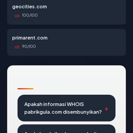
geocities.com
100/100
US
primarent.com
90/100
US
Pertanyaan Umum
Apakah informasi WHOIS
pabrikgula.com disembunyikan?