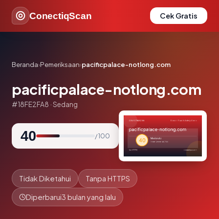
ConectiqScan
Cek Gratis
Beranda
›
Pemeriksaan
›
pacificpalace-notlong.com
pacificpalace-notlong.com
#18FE2FA8 · Sedang
40
/ 100
Tidak Diketahui
Tanpa HTTPS
Diperbarui
3 bulan yang lalu