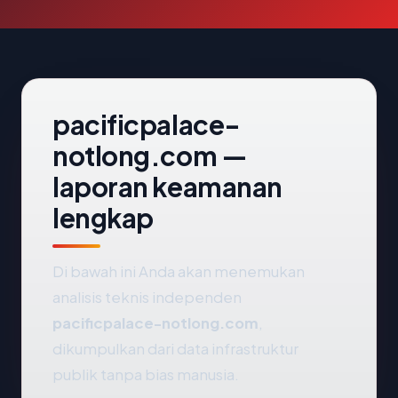
pacificpalace-
notlong.com —
laporan keamanan
lengkap
Di bawah ini Anda akan menemukan
analisis teknis independen
pacificpalace-notlong.com
,
dikumpulkan dari data infrastruktur
publik tanpa bias manusia.