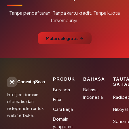
Tanpa pendaftaran. Tanpa kartu kredit. Tanpa kuota
tersembunyi.
Mulai cek gratis →
PRODUK
BAHASA
TAUT
ConectiqScan
SAHA
Beranda
Bahasa
Intelijen domain
Indonesia
Radioe
Fitur
otomatis dan
independen untuk
Cara kerja
Nikoya
web terbuka.
Domain
Sonorn
yang baru