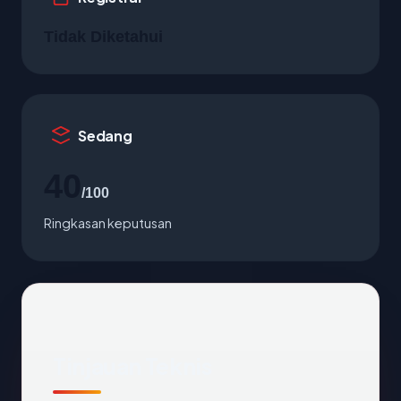
Tidak Diketahui
Sedang
40
/100
Ringkasan keputusan
Tinjauan Teknis