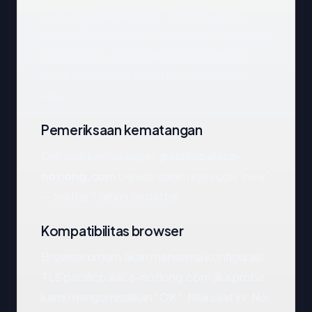
Domain
pacificpalace-notlong.com
dapat dijangkau dan mengarah ke Unknown
via Unknown. Di bawah kami menelusuri
sinyal-sinyal yang paling relevan satu per
satu.
Pemeriksaan kematangan
Dari segi kematangan,
pacificpalace-
notlong.com
berada dalam kategori "new"
— sekitar ? tahun terdaftar.
Kompatibilitas browser
Browser umum akan menerima konfigurasi
TLS pacificpalace-notlong.com jika probe
kami mengembalikan "OK". Nilai saat ini: No.