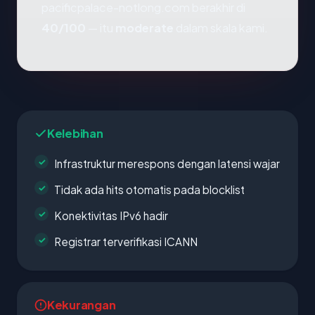
pacificpalace-notlong.com berakhir di
40/100
— itu
moderate
dalam skala kami.
Kelebihan
Infrastruktur merespons dengan latensi wajar
Tidak ada hits otomatis pada blocklist
Konektivitas IPv6 hadir
Registrar terverifikasi ICANN
Kekurangan