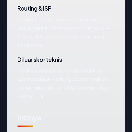
Routing & ISP
Lalu lintas ke pacificpalace-notlong.com
saat ini berakhir di Unknown di Unknown —
terlihat oleh siapa pun yang menjalankan
traceroute.
Di luar skor teknis
Profil teknis bersih hanya membuktikan
pacificpalace-notlong.com
mengikuti
standar pipa industri. TIDAK membuktikan
konten jujur.
Intinya