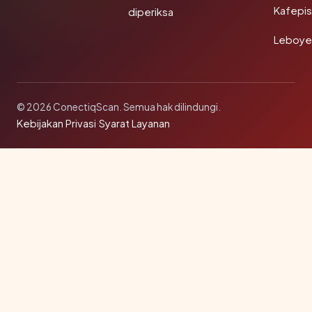
Kafepi
diperiksa
Leboye
© 2026 ConectiqScan. Semua hak dilindungi.
Kebijakan Privasi
·
Syarat Layanan