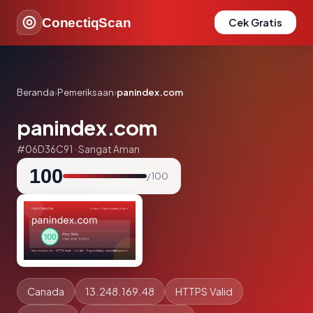
ConectiqScan
Cek Gratis
Beranda
›
Pemeriksaan
›
panindex.com
panindex.com
#06D36C91 · Sangat Aman
100
/ 100
Canada
13.248.169.48
HTTPS Valid