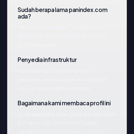
Sudah berapa lama panindex.com
ada?
Menurut catatan RDAP, panindex.com
didaftarkan sekitar 24 tahun lalu melalui
GoDaddy.com, LLC.
Penyedia infrastruktur
Pencarian GeoIP menempatkan
panindex.com
di jaringan Amazon.com,
Inc., secara geografis di Canada.
Bagaimana kami membaca profil ini
Untuk
panindex.com
, gambaran gabungan
(24 tahun, SSL OK, hosting Canada,
pendaftaran GoDaddy.com, LLC) jatuh