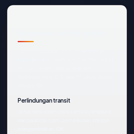
Ringkasan catatan publik
Dari catatan publik yang terkait dengan
panindex.com
, kami mengekstrak empat
anchor: negara Canada, registrar
GoDaddy.com, LLC, usia 24 tahun, status
enkripsi OK.
Perlindungan transit
Untuk data dalam transit antara pengguna
dan panindex.com, pemeriksaan enkripsi
mengembalikan: OK.