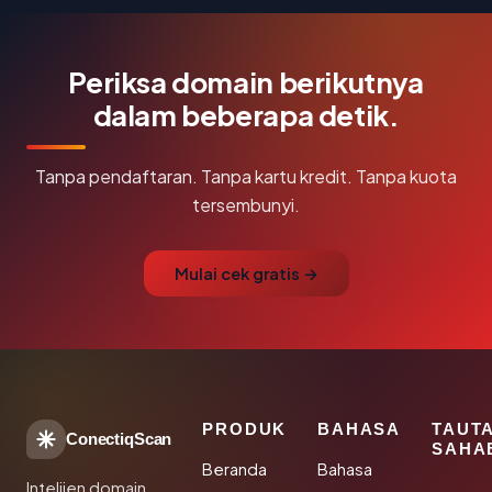
Periksa domain berikutnya
dalam beberapa detik.
Tanpa pendaftaran. Tanpa kartu kredit. Tanpa kuota
tersembunyi.
Mulai cek gratis →
PRODUK
BAHASA
TAUT
ConectiqScan
SAHA
Beranda
Bahasa
Intelijen domain