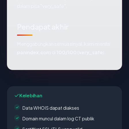
dalam pita "very_safe".
Pendapat akhir
Menggabungkan semua sinyal, kami menilai
panindex.com
di
100/100
(
very_safe
).
Kelebihan
Data WHOIS dapat diakses
Domain muncul dalam log CT publik