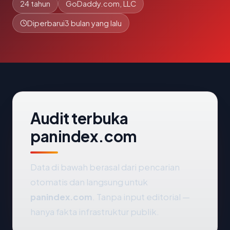
24 tahun
GoDaddy.com, LLC
Diperbarui
3 bulan yang lalu
Audit terbuka
panindex.com
Data di bawah berasal dari pencarian
otomatis dan langsung untuk
panindex.com
. Tanpa input editorial —
hanya fakta infrastruktur publik.