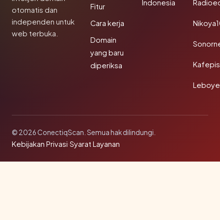
Indonesia
Radioe
Fitur
otomatis dan
independen untuk
Cara kerja
Nikoya
web terbuka.
Domain
Sonorn
yang baru
Kafepi
diperiksa
Leboye
© 2026 ConectiqScan. Semua hak dilindungi.
Kebijakan Privasi
·
Syarat Layanan