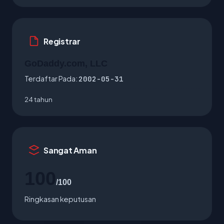
Registrar
GoDaddy.com, LLC
Terdaftar Pada:
2002-05-31
24 tahun
Sangat Aman
100
/100
Ringkasan keputusan