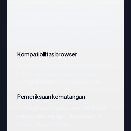
Domain
percetakan.net
dapat dijangkau
dan mengarah ke United States via
Amazon.com, Inc.. Di bawah kami
menelusuri sinyal-sinyal yang paling relevan
satu per satu.
Kompatibilitas browser
Browser umum akan menerima konfigurasi
TLS percetakan.net jika probe kami
mengembalikan "OK". Nilai saat ini: No.
Pemeriksaan kematangan
Dari segi kematangan,
percetakan.net
berada dalam kategori "established" —
sekitar 1 tahun terdaftar.