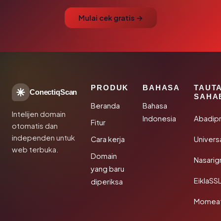
Mulai cek gratis →
PRODUK
BAHASA
TAUT
ConectiqScan
SAHA
Beranda
Bahasa
Intelijen domain
Indonesia
Abadip
Fitur
otomatis dan
independen untuk
Cara kerja
Univer
web terbuka.
Domain
Nasarig
yang baru
EiklaSS
diperiksa
Momea