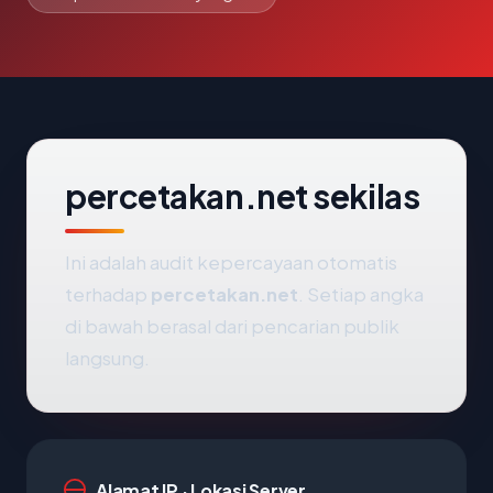
percetakan.net sekilas
Ini adalah audit kepercayaan otomatis
terhadap
percetakan.net
. Setiap angka
di bawah berasal dari pencarian publik
langsung.
Alamat IP · Lokasi Server