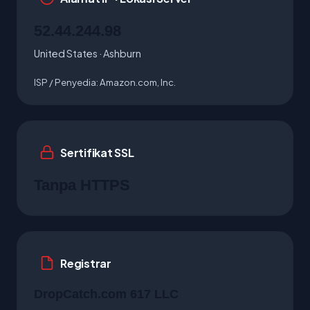
52.44.244.98
United States · Ashburn
ISP / Penyedia:
Amazon.com, Inc.
Sertifikat SSL
Tanpa HTTPS
Registrar
DropCatch.com 617 LLC