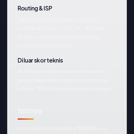
Routing & ISP
Lalu lintas ke percetakan.net saat ini
berakhir di Amazon.com, Inc. di United
States — terlihat oleh siapa pun yang
menjalankan traceroute.
Di luar skor teknis
Profil teknis bersih hanya membuktikan
percetakan.net
mengikuti standar pipa
industri. TIDAK membuktikan konten jujur.
Intinya
percetakan.net berakhir di
58/100
— itu