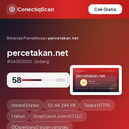
ConectiqScan
Cek Gratis
Beranda
›
Pemeriksaan
›
percetakan.net
percetakan.net
#0A5E50D0 · Sedang
58
/ 100
United States
52.44.244.98
Tanpa HTTPS
1 tahun
DropCatch.com 617 LLC
Diperbarui
3 bulan yang lalu