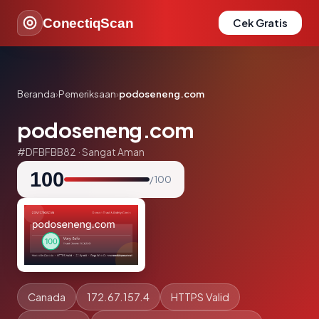
ConectiqScan
Cek Gratis
Beranda
›
Pemeriksaan
›
podoseneng.com
podoseneng.com
#DFBFBB82 · Sangat Aman
100
/ 100
Canada
172.67.157.4
HTTPS Valid