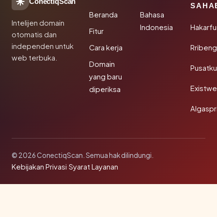
ConectiqScan
SAHA
Beranda
Bahasa
Intelijen domain
Indonesia
Hakarfu
Fitur
otomatis dan
independen untuk
Cara kerja
Rribeng
web terbuka.
Domain
Pusatk
yang baru
Existw
diperiksa
Algaspr
© 2026 ConectiqScan. Semua hak dilindungi.
Kebijakan Privasi
·
Syarat Layanan