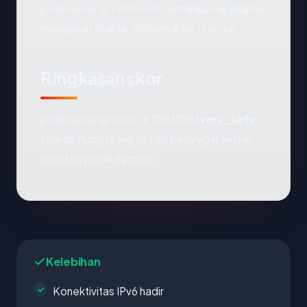
podoseneng.com mencerminkan apakah ia
mengikuti praktik infrastruktur standar.
Ringkasan skor
podoseneng.com → 100/100 (
very_safe
).
Nilai dihitung ulang setiap penyegaran dari
catatan publik terbaru.
Kelebihan
Konektivitas IPv6 hadir