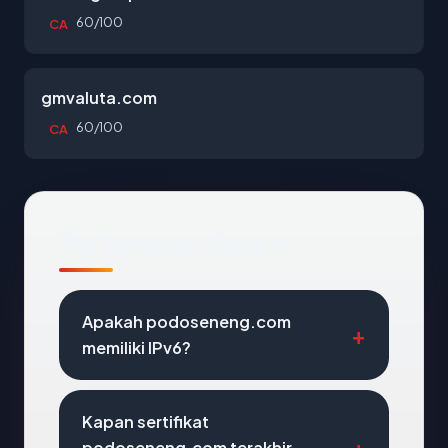
60/100
CA
gmvaluta.com
60/100
CA
Pertanyaan Umum
Apakah podoseneng.com
memiliki IPv6?
Kapan sertifikat
podoseneng.com terakhir