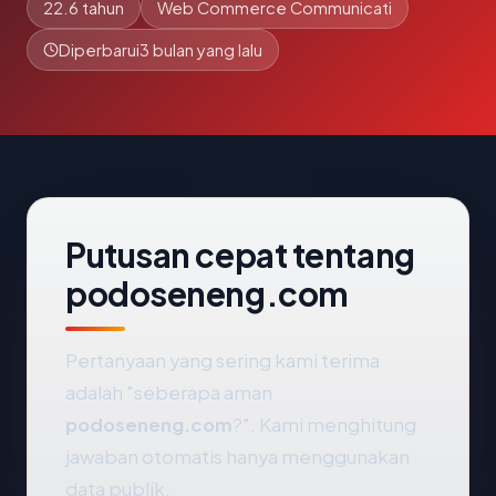
22.6 tahun
Web Commerce Communicati
Diperbarui
3 bulan yang lalu
Putusan cepat tentang
podoseneng.com
Pertanyaan yang sering kami terima
adalah "seberapa aman
podoseneng.com
?". Kami menghitung
jawaban otomatis hanya menggunakan
data publik.