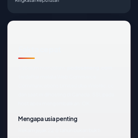
Ringkasan keputusan
Fakta cepat
Sebelum mendalam:
podoseneng.com
terdaftar melalui Web Commerce
Communications Limited dba WebNic.cc
dan saat ini dihosting di Canada. SSL pada
host apex mengembalikan: OK.
Mengapa usia penting
Rekam jejak 22.6 tahun bukan bukti