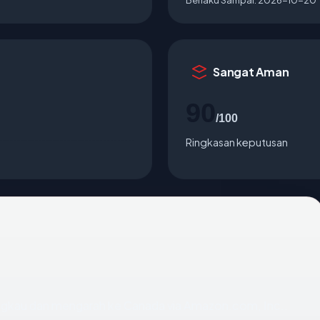
Sangat Aman
90
/100
Ringkasan keputusan
ngkau dan mengarah ke Canada via Amazon.com, Inc..