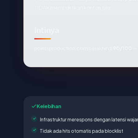
TIDAK membuktikan konten jujur.
Intinya
pointsproduction.com berakhir di
90/100
— 
Kelebihan
Infrastruktur merespons dengan latensi waja
Tidak ada hits otomatis pada blocklist