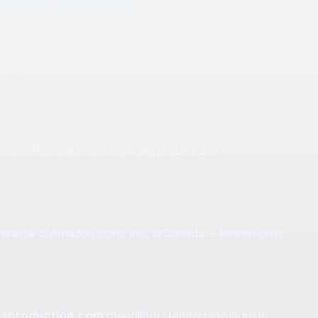
ling relevan satu per satu.
com
berada dalam kategori "established" — sekitar 4.4
S pointsproduction.com jika probe kami
berakhir di Amazon.com, Inc. di Canada — terlihat oleh
tsproduction.com
mengikuti standar pipa industri.