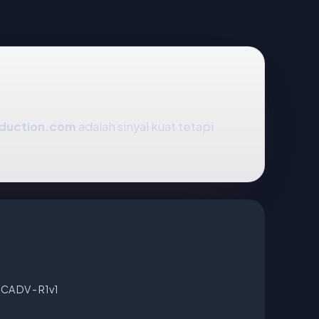
oduction.com
adalah sinyal kuat tetapi
CA DV - R1v1