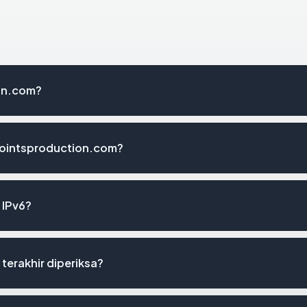
on.com?
pointsproduction.com?
 IPv6?
terakhir diperiksa?