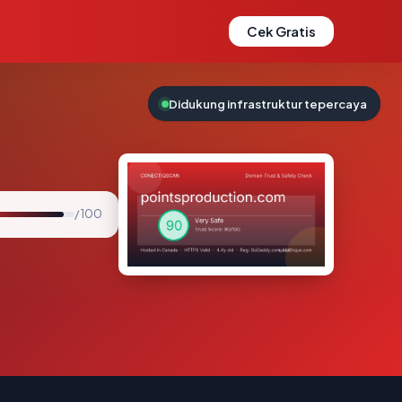
Cek Gratis
Didukung infrastruktur tepercaya
/ 100