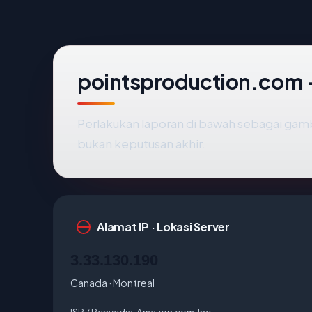
pointsproduction.com —
Perlakukan laporan di bawah sebagai gamb
bukan keputusan akhir.
Alamat IP · Lokasi Server
3.33.130.190
Canada · Montreal
ISP / Penyedia:
Amazon.com, Inc.