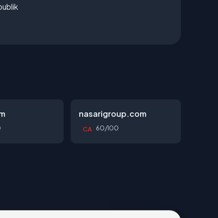
publik
om
nasarigroup.com
0
60/100
CA