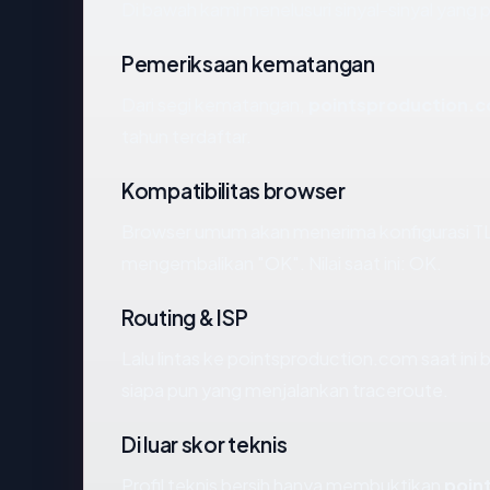
Di bawah kami menelusuri sinyal-sinyal yang pa
Pemeriksaan kematangan
Dari segi kematangan,
pointsproduction.
tahun terdaftar.
Kompatibilitas browser
Browser umum akan menerima konfigurasi TL
mengembalikan "OK". Nilai saat ini: OK.
Routing & ISP
Lalu lintas ke pointsproduction.com saat ini 
siapa pun yang menjalankan traceroute.
Di luar skor teknis
Profil teknis bersih hanya membuktikan
poin