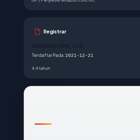
Registrar
GoDaddy.com, LLC
Terdaftar Pada:
2021-12-21
4.4 tahun
Tinjauan Teknis
Domain
pointsproduction.com
dapat dija