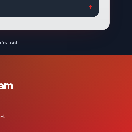
 finansial.
lam
yi.