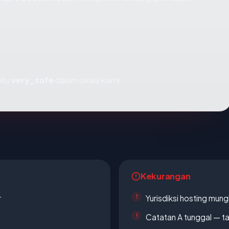
itu
very_safe
dalam skala kami.
Kekurangan
r
Yurisdiksi hosting mun
Catatan A tunggal — ta