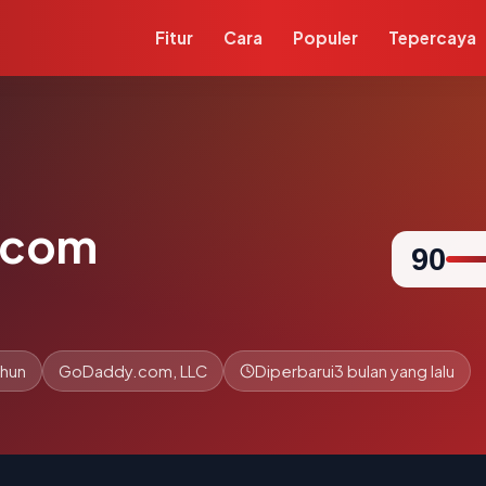
Fitur
Cara
Populer
Tepercaya
.com
90
ahun
GoDaddy.com, LLC
Diperbarui
3 bulan yang lalu