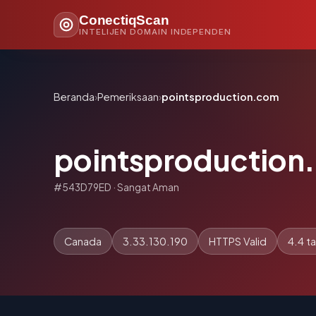
ConectiqScan
INTELIJEN DOMAIN INDEPENDEN
Beranda
›
Pemeriksaan
›
pointsproduction.com
pointsproduction
#543D79ED · Sangat Aman
Canada
3.33.130.190
HTTPS Valid
4.4 t