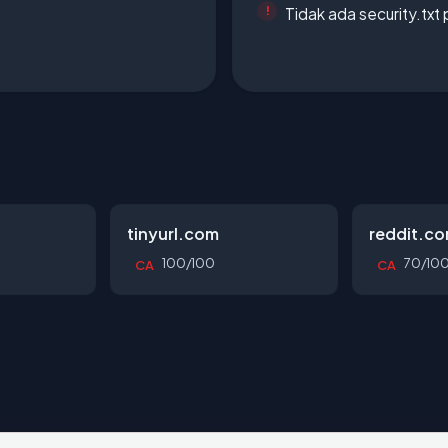
Tidak ada security.txt 
tinyurl.com
reddit.c
100/100
70/10
CA
CA