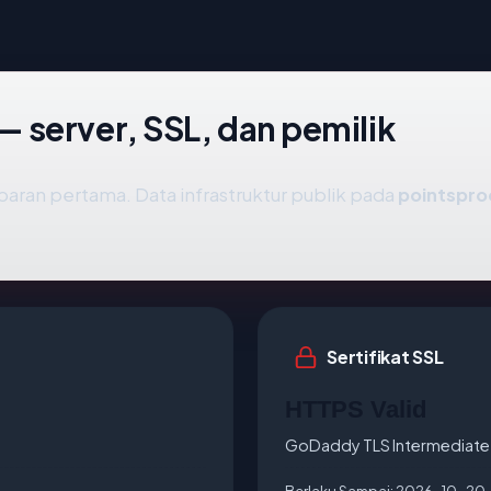
 server, SSL, dan pemilik
aran pertama. Data infrastruktur publik pada
pointspr
Sertifikat SSL
HTTPS Valid
GoDaddy TLS Intermediate 
Berlaku Sampai:
2026-10-20