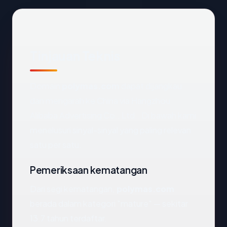
Tinjauan Teknis
Domain
polymas.com
dapat dijangkau
dan mengarah ke China via Hangzhou
Alibaba Advertising Co., Ltd.. Di bawah kami
menelusuri sinyal-sinyal yang paling relevan
satu per satu.
Pemeriksaan kematangan
Dari segi kematangan,
polymas.com
berada dalam kategori "mature" — sekitar
13.7 tahun terdaftar.