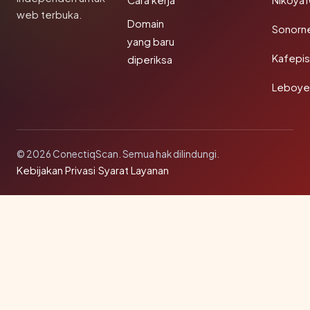
Cara kerja
Nikoya
web terbuka.
Domain
Sonorn
yang baru
Kafepi
diperiksa
Leboye
© 2026 ConectiqScan. Semua hak dilindungi.
Kebijakan Privasi
·
Syarat Layanan