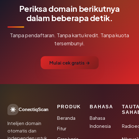
Periksa domain berikutnya
dalam beberapa detik.
Tanpa pendaftaran. Tanpa kartu kredit. Tanpa kuota
tersembunyi.
Mulai cek gratis →
PRODUK
BAHASA
TAUT
ConectiqScan
SAHA
Beranda
Bahasa
Intelijen domain
Indonesia
Radioe
Fitur
otomatis dan
independen untuk