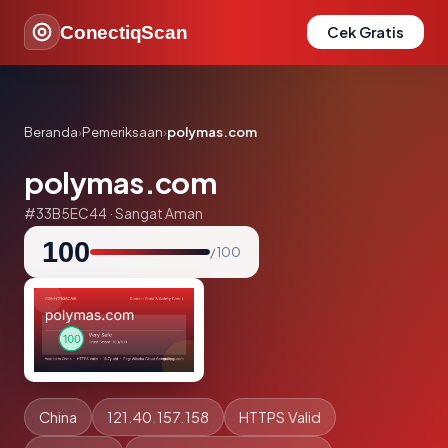
ConectiqScan
Cek Gratis
Beranda
›
Pemeriksaan
›
polymas.com
polymas.com
#33B5EC44 · Sangat Aman
100
/ 100
China
121.40.157.158
HTTPS Valid