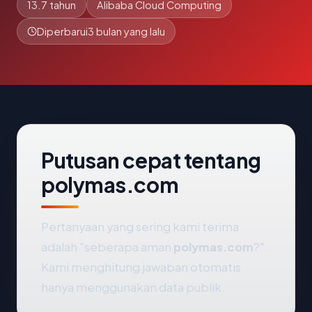
13.7 tahun
Alibaba Cloud Computing
Diperbarui
3 bulan yang lalu
Putusan cepat tentang
polymas.com
Pertanyaan yang sering kami terima
adalah "seberapa aman
polymas.com
?".
Kami menghitung jawaban otomatis
hanya menggunakan data publik.