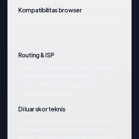
Kompatibilitas browser
Browser umum akan menerima konfigurasi
TLS polymas.com jika probe kami
mengembalikan "OK". Nilai saat ini: OK.
Routing & ISP
Lalu lintas ke polymas.com saat ini berakhir
di Hangzhou Alibaba Advertising Co., Ltd. di
China — terlihat oleh siapa pun yang
menjalankan traceroute.
Di luar skor teknis
Profil teknis bersih hanya membuktikan
polymas.com
mengikuti standar pipa
industri. TIDAK membuktikan konten jujur.