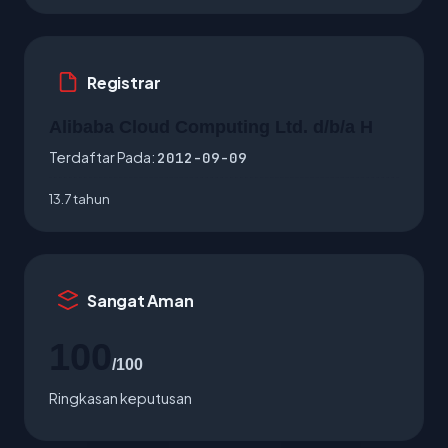
Registrar
Alibaba Cloud Computing Ltd. d/b/a H
Terdaftar Pada:
2012-09-09
13.7 tahun
Sangat Aman
100
/100
Ringkasan keputusan