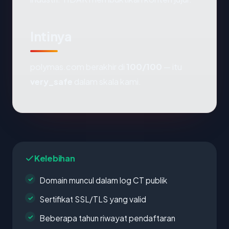
Intinya
polymas.com berakhir di
100/100
— itu
very_safe
dalam skala kami.
Kelebihan
Domain muncul dalam log CT publik
Sertifikat SSL/TLS yang valid
Beberapa tahun riwayat pendaftaran