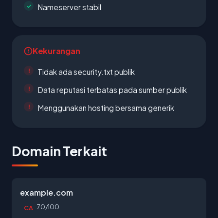
Nameserver stabil
Kekurangan
Tidak ada security.txt publik
Data reputasi terbatas pada sumber publik
Menggunakan hosting bersama generik
Domain Terkait
example.com
70/100
CA