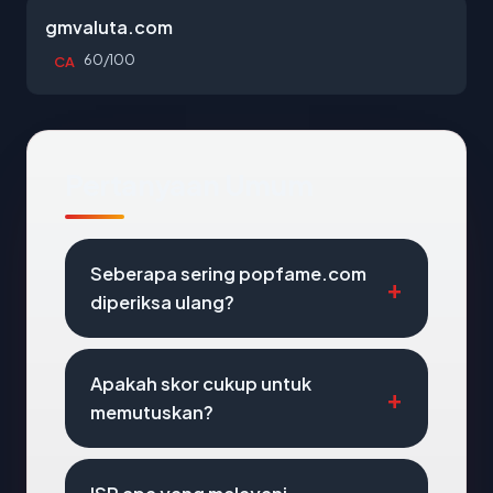
gmvaluta.com
60/100
CA
Pertanyaan Umum
Seberapa sering popfame.com
diperiksa ulang?
Apakah skor cukup untuk
memutuskan?