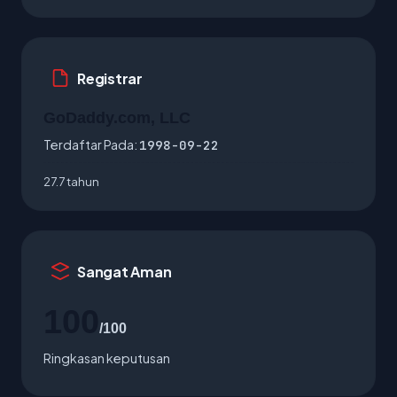
Registrar
GoDaddy.com, LLC
Terdaftar Pada:
1998-09-22
27.7 tahun
Sangat Aman
100
/100
Ringkasan keputusan