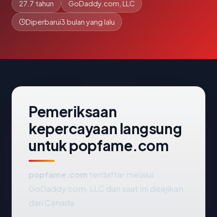
27.7 tahun
GoDaddy.com, LLC
Diperbarui
3 bulan yang lalu
Pemeriksaan
kepercayaan langsung
untuk popfame.com
popfame.com
terdaftar melalui
GoDaddy.com, LLC dan saat ini disajikan
dari Canada.