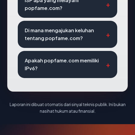
ISP apa yang melayani
popfame.com?
Di mana mengajukan keluhan
tentang popfame.com?
Apakah popfame.com memiliki
IPv6?
Laporan ini dibuat otomatis dari sinyal teknis publik. Ini bukan
nasihat hukum atau finansial.