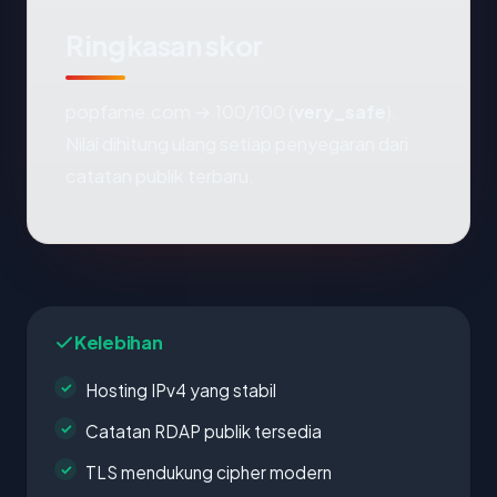
Ringkasan skor
popfame.com → 100/100 (
very_safe
).
Nilai dihitung ulang setiap penyegaran dari
catatan publik terbaru.
Kelebihan
Hosting IPv4 yang stabil
Catatan RDAP publik tersedia
TLS mendukung cipher modern