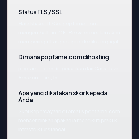
Status TLS / SSL
Handshake TLS ke popfame.com
mengembalikan: OK. Browser modern akan
memperingatkan pengguna ketika ini gagal.
Di mana popfame.com dihosting
popfame.com dioperasikan dari Canada via
Amazon.com, Inc..
Apa yang dikatakan skor kepada
Anda
Skor kepercayaan otomatis popfame.com
mencerminkan apakah ia mengikuti praktik
infrastruktur standar.