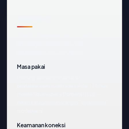
Snapshot
Snapshot
privialaw.com
: 1.1 tahun,
dihosting di United States, ISP
Squarespace, Inc., HTTPS OK.
Masa pakai
Dihitung dari hari pendaftaran,
privialaw.com
sudah ada sekitar 1.1 tahun
melalui Squarespace Domains II LLC —
dalam kategori kematangan "established"
model kami.
Keamanan koneksi