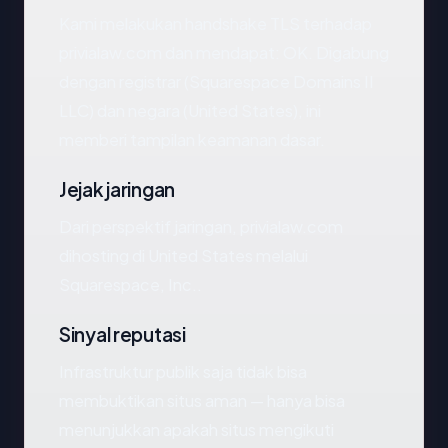
Kami melakukan handshake TLS terhadap
privialaw.com dan mendapat: OK. Digabung
dengan registrar (Squarespace Domains II
LLC) dan negara (United States), ini
memberi tampilan keamanan dasar.
Jejak jaringan
Dari perspektif jaringan, privialaw.com
dihosting di United States melalui
Squarespace, Inc..
Sinyal reputasi
Infrastruktur publik saja tidak bisa
membuktikan situs aman — hanya bisa
menunjukkan apakah situs mengikuti