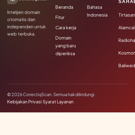
SAHA
Beranda
Bahasa
Intelijen domain
Indonesia
Tirtasa
Fitur
otomatis dan
independen untuk
Cara kerja
Alamca
web terbuka.
Domain
Radioh
yang baru
Kosmon
diperiksa
Baliwe
© 2026 ConectiqScan. Semua hak dilindungi.
Kebijakan Privasi
·
Syarat Layanan