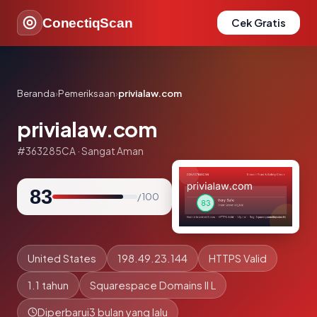
ConectiqScan
Cek Gratis
Beranda
›
Pemeriksaan
›
privialaw.com
privialaw.com
#363285CA · Sangat Aman
83
/ 100
United States
198.49.23.144
HTTPS Valid
1.1 tahun
Squarespace Domains II L
Diperbarui
3 bulan yang lalu