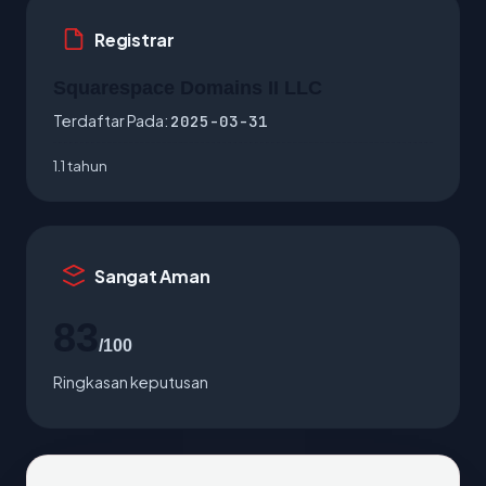
Registrar
Squarespace Domains II LLC
Terdaftar Pada:
2025-03-31
1.1 tahun
Sangat Aman
83
/100
Ringkasan keputusan