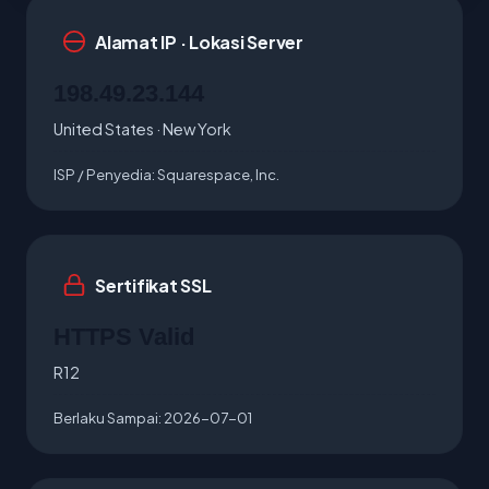
Alamat IP · Lokasi Server
198.49.23.144
United States · New York
ISP / Penyedia:
Squarespace, Inc.
Sertifikat SSL
HTTPS Valid
R12
Berlaku Sampai:
2026-07-01