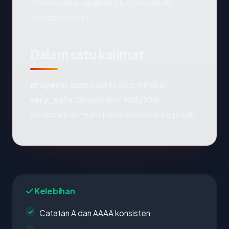
menunjukkan apakah situs mengikuti
standar industri.
Dalam satu kalimat
proyeksi.com
saat ini berperingkat
very_safe
dengan skor
100/100
,
berdasarkan murni fakta infrastruktur publik.
Kelebihan
Catatan A dan AAAA konsisten