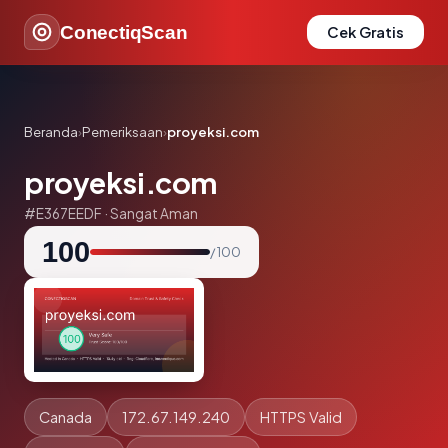
ConectiqScan
Cek Gratis
Beranda
›
Pemeriksaan
›
proyeksi.com
proyeksi.com
#E367EEDF · Sangat Aman
100
/ 100
Canada
172.67.149.240
HTTPS Valid