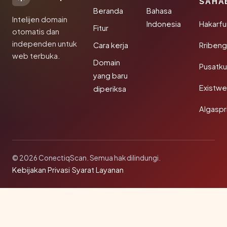
SAHA
Beranda
Bahasa
Intelijen domain
Indonesia
Hakarfu
Fitur
otomatis dan
independen untuk
Cara kerja
Rribeng
web terbuka.
Domain
Pusatk
yang baru
Existw
diperiksa
Algaspr
© 2026 ConectiqScan. Semua hak dilindungi.
Kebijakan Privasi
·
Syarat Layanan