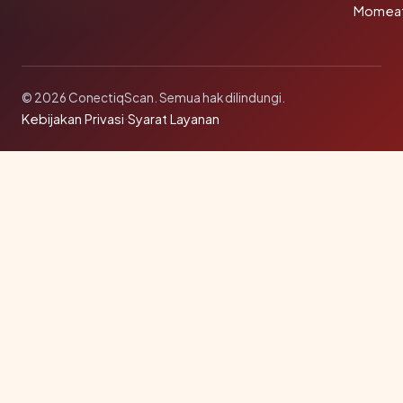
Momea
© 2026 ConectiqScan. Semua hak dilindungi.
Kebijakan Privasi
·
Syarat Layanan