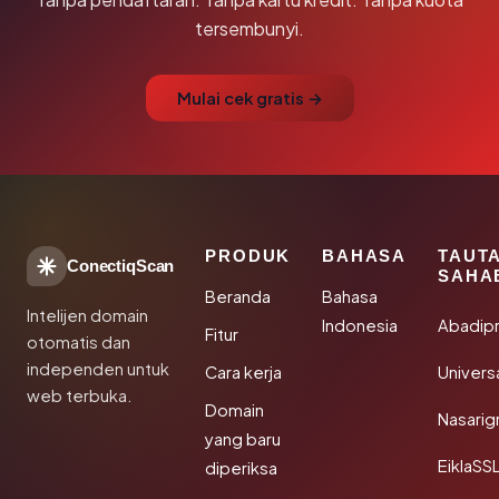
tersembunyi.
Mulai cek gratis →
PRODUK
BAHASA
TAUT
ConectiqScan
SAHA
Beranda
Bahasa
Intelijen domain
Indonesia
Abadip
Fitur
otomatis dan
independen untuk
Cara kerja
Univer
web terbuka.
Domain
Nasarig
yang baru
EiklaSS
diperiksa