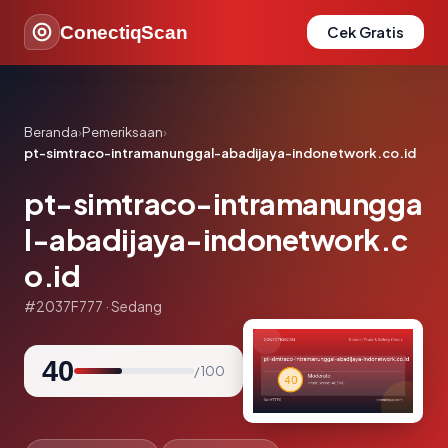
ConectiqScan
Cek Gratis
Beranda
›
Pemeriksaan
›
pt-simtraco-intramanunggal-abadijaya-indonetwork.co.id
pt-simtraco-intramanungga
l-abadijaya-indonetwork.c
o.id
#2037F777 · Sedang
40
/ 100