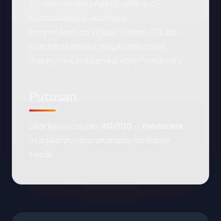
Domain dengan profil pt-simtraco-
intramanunggal-abadijaya-
indonetwork.co.id (usia ? tahun, SSL No,
registrar Unknown, negara Unknown)
biasanya jatuh dalam kategori "moderate".
Putusan
Skor kepercayaan:
40/100
—
moderate
.
Ini adalah putusan otomatis dan hanya
teknis.