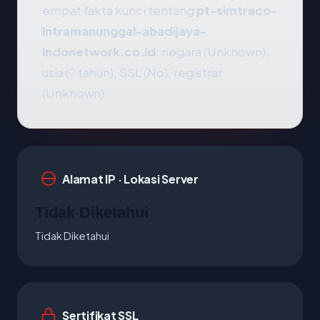
empat fakta kunci tentang
pt-simtraco-
intramanunggal-abadijaya-
indonetwork.co.id
: negara (Unknown),
usia (? tahun), SSL (No), registrar
(Unknown).
Alamat IP · Lokasi Server
Tidak Diketahui
Tidak Diketahui
Sertifikat SSL