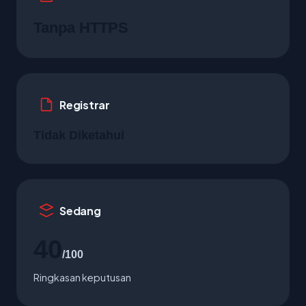
Tanpa HTTPS
Registrar
Tidak Diketahui
Sedang
40
/100
Ringkasan keputusan