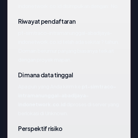
indonetwork.co.id disimpulkan dengan: No.
Riwayat pendaftaran
pt-simtraco-intramanunggal-abadijaya-
indonetwork.co.id telah ada sekitar ? tahun.
Domain berumur panjang biasanya terkait
dengan proyek mapan.
Di mana data tinggal
Apa pun yang Anda kirim ke
pt-simtraco-
intramanunggal-abadijaya-
indonetwork.co.id
diproses di server yang
berlokasi di Unknown.
Perspektif risiko