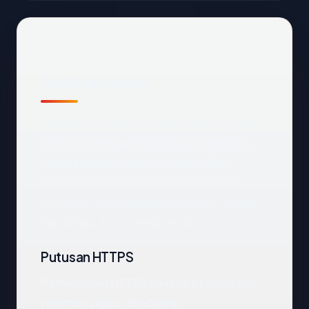
Temuan awal
Pemeriksaan otomatis kami terhadap
pt-
simtraco-intramanunggal-abadijaya-
indonetwork.co.id
mengembalikan
respons DNS bersih yang mengarah ke
Unknown, disajikan oleh Unknown, dengan
handshake TLS merespons No.
Putusan HTTPS
Pemeriksaan HTTPS kami ke pt-simtraco-
intramanunggal-abadijaya-