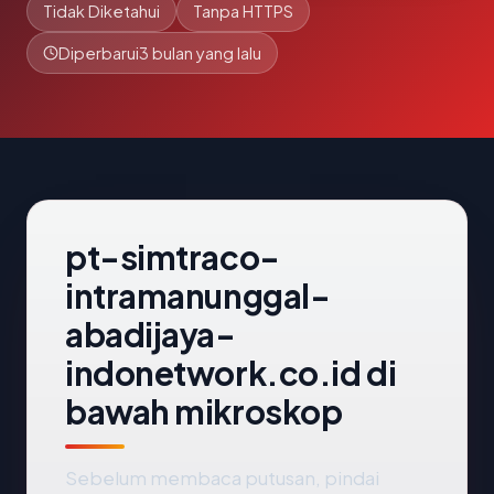
Tidak Diketahui
Tanpa HTTPS
Diperbarui
3 bulan yang lalu
pt-simtraco-
intramanunggal-
abadijaya-
indonetwork.co.id di
bawah mikroskop
Sebelum membaca putusan, pindai