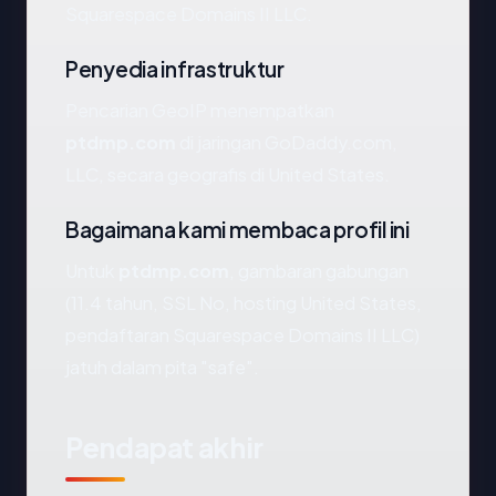
Squarespace Domains II LLC.
Penyedia infrastruktur
Pencarian GeoIP menempatkan
ptdmp.com
di jaringan GoDaddy.com,
LLC, secara geografis di United States.
Bagaimana kami membaca profil ini
Untuk
ptdmp.com
, gambaran gabungan
(11.4 tahun, SSL No, hosting United States,
pendaftaran Squarespace Domains II LLC)
jatuh dalam pita "safe".
Pendapat akhir