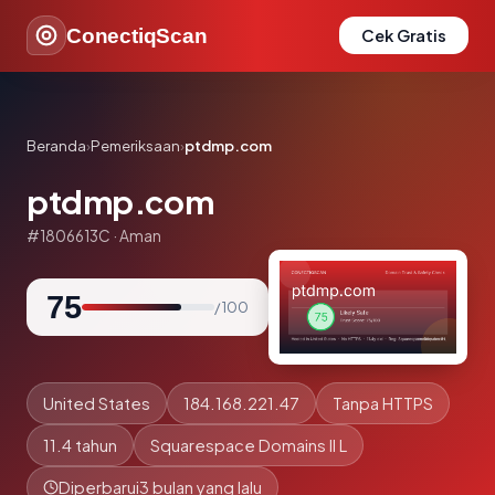
ConectiqScan
Cek Gratis
Beranda
›
Pemeriksaan
›
ptdmp.com
ptdmp.com
#1806613C · Aman
75
/ 100
United States
184.168.221.47
Tanpa HTTPS
11.4 tahun
Squarespace Domains II L
Diperbarui
3 bulan yang lalu