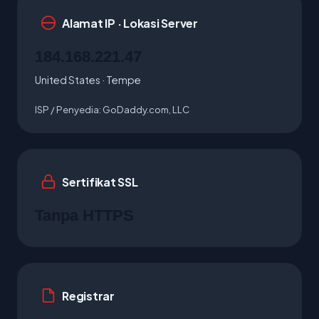
Alamat IP · Lokasi Server
184.168.221.47
United States · Tempe
ISP / Penyedia:
GoDaddy.com, LLC
Sertifikat SSL
Tanpa HTTPS
Registrar