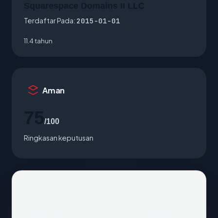
Squarespace Domains II LLC
Terdaftar Pada:
2015-01-01
11.4 tahun
Aman
75
/100
Ringkasan keputusan
Ringkasan catatan publik