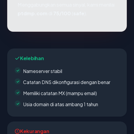
Menggabungkan semua sinyal, kami menilai
ptdmp.com
di
75/100
(
safe
).
Kelebihan
Nameserver stabil
Catatan DNS dikonfigurasi dengan benar
Memiliki catatan MX (mampu email)
Usia domain di atas ambang 1 tahun
Kekurangan