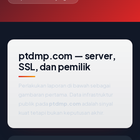
ptdmp.com — server,
SSL, dan pemilik
Perlakukan laporan di bawah sebagai
gambaran pertama. Data infrastruktur
publik pada
ptdmp.com
adalah sinyal
kuat tetapi bukan keputusan akhir.