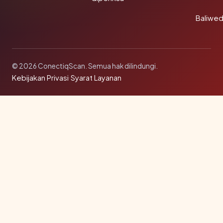
Baliwe
© 2026 ConectiqScan. Semua hak dilindungi.
Kebijakan Privasi
·
Syarat Layanan