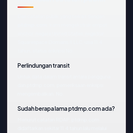
Dari catatan publik yang terkait dengan
ptdmp.com
, kami mengekstrak empat
anchor: negara United States, registrar
Squarespace Domains II LLC, usia 11.4
tahun, status enkripsi No.
Perlindungan transit
Untuk data dalam transit antara pengguna
dan ptdmp.com, pemeriksaan enkripsi
mengembalikan: No.
Sudah berapa lama ptdmp.com ada?
Menurut catatan RDAP, ptdmp.com
didaftarkan sekitar 11.4 tahun lalu melalui