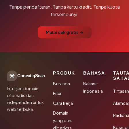
Tanpa pendaftaran. Tanpa kartu kredit. Tanpa kuota
tersembunyi.
Mulai cek gratis →
PRODUK
BAHASA
TAUT
ConectiqScan
SAHA
Beranda
Bahasa
Intelijen domain
Indonesia
Tirtasa
Fitur
otomatis dan
independen untuk
Cara kerja
Alamca
web terbuka.
Domain
Radioh
yang baru
Kosmon
diperiksa