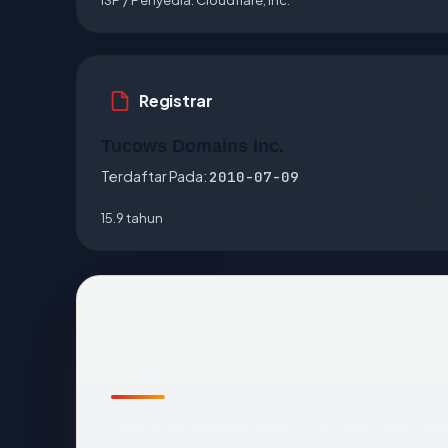
Registrar
Tucows Domains Inc.
Terdaftar Pada:
2010-07-09
15.9 tahun
Snapshot
Snapshot
ptkmcl.com
: 15.9 tahun, dihosti