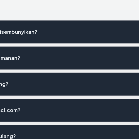
disembunyikan?
eamanan?
ing?
mcl.com?
 ulang?