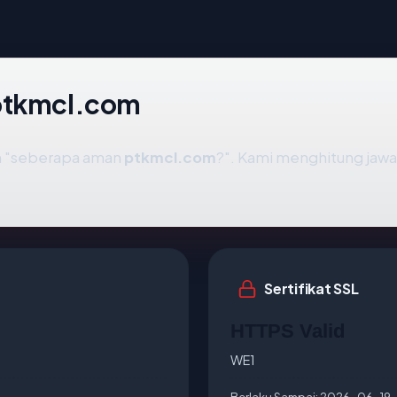
 ptkmcl.com
ah "seberapa aman
ptkmcl.com
?". Kami menghitung jaw
Sertifikat SSL
HTTPS Valid
WE1
Berlaku Sampai:
2026-06-19