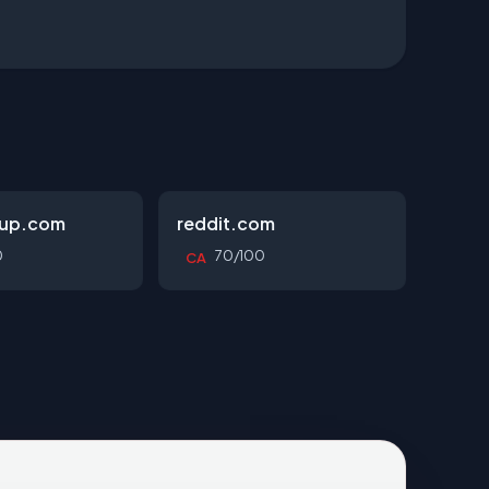
oup.com
reddit.com
0
70/100
CA