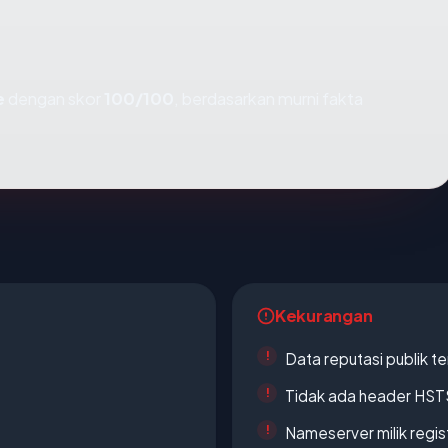
e
dengan skor
100/100
, berdasarkan murni fakta
Kekurangan
Data reputasi publik t
Tidak ada header HST
Nameserver milik regi