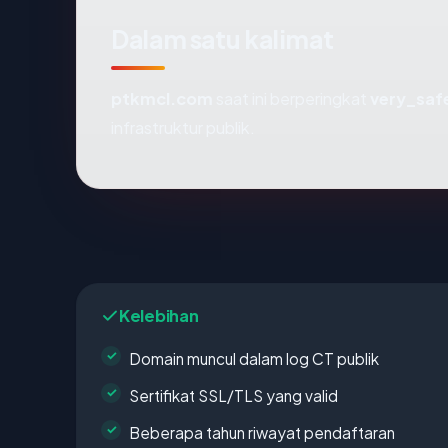
Dalam satu kalimat
ptkmcl.com
saat ini berperingkat
very_saf
infrastruktur publik.
Kelebihan
Domain muncul dalam log CT publik
Sertifikat SSL/TLS yang valid
Beberapa tahun riwayat pendaftaran