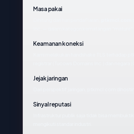
Masa pakai
Dihitung dari hari pendaftaran,
ptkmcl.com
s
Inc. — dalam kategori kematangan "mature"
Keamanan koneksi
Kami melakukan handshake TLS terhadap p
registrar (Tucows Domains Inc.) dan negara 
Jejak jaringan
Dari perspektif jaringan, ptkmcl.com dihostin
Sinyal reputasi
Infrastruktur publik saja tidak bisa membukt
mengikuti standar industri.