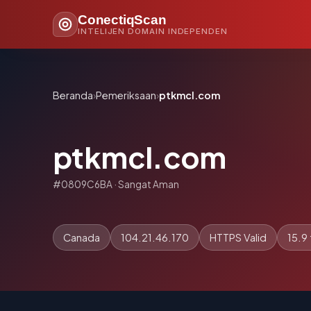
ConectiqScan
INTELIJEN DOMAIN INDEPENDEN
Beranda
›
Pemeriksaan
›
ptkmcl.com
ptkmcl.com
#0809C6BA · Sangat Aman
Canada
104.21.46.170
HTTPS Valid
15.9