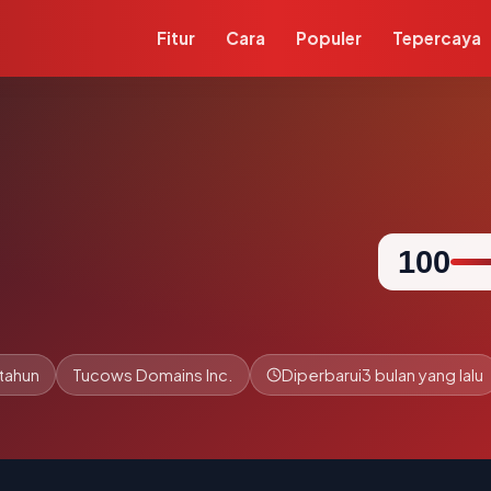
Fitur
Cara
Populer
Tepercaya
100
 tahun
Tucows Domains Inc.
Diperbarui
3 bulan yang lalu