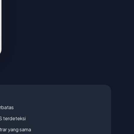
erbatas
S terdeteksi
strar yang sama