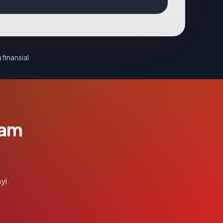
 finansial.
lam
yi.