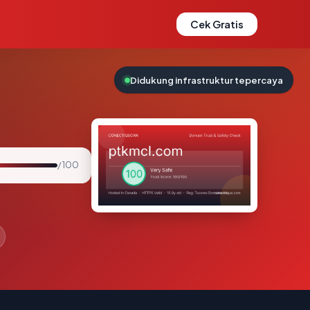
Cek Gratis
Didukung infrastruktur tepercaya
/ 100