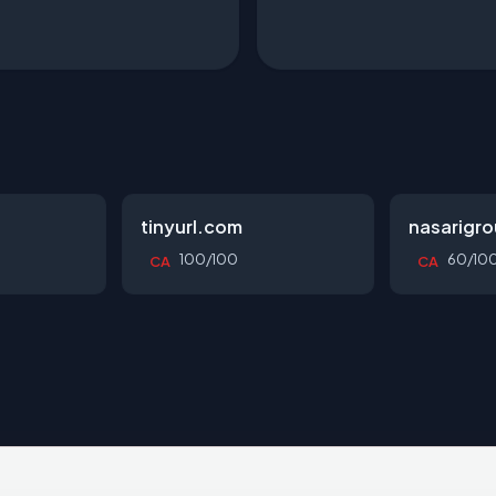
tinyurl.com
nasarigr
100/100
60/10
CA
CA