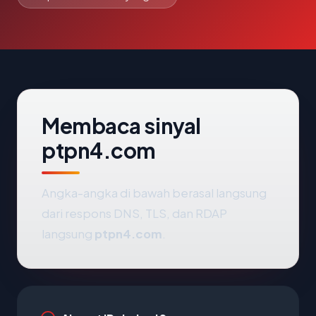
Membaca sinyal
ptpn4.com
Angka-angka di bawah berasal langsung
dari respons DNS, TLS, dan RDAP
langsung
ptpn4.com
.