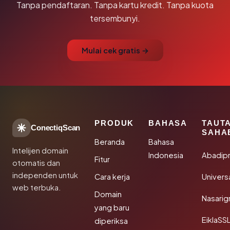
Tanpa pendaftaran. Tanpa kartu kredit. Tanpa kuota
tersembunyi.
Mulai cek gratis →
PRODUK
BAHASA
TAUT
ConectiqScan
SAHA
Beranda
Bahasa
Intelijen domain
Indonesia
Abadip
Fitur
otomatis dan
independen untuk
Cara kerja
Univer
web terbuka.
Domain
Nasarig
yang baru
EiklaSS
diperiksa