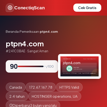
ConectiqScan
Cek Gratis
Beranda
›
Pemeriksaan
›
ptpn4.com
ptpn4.com
#241C0BAE · Sangat Aman
90
/ 100
Canada
172.67.167.78
HTTPS Valid
2.4 tahun
HOSTINGER operations, UA
Diperbarui
3 bulan yang lalu