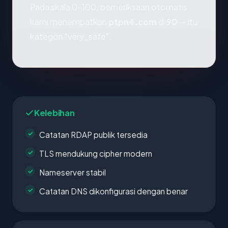
Pada skala 0-100, pemeriksaan otomatis
kami menempatkan
ptpn4.com
di
90
— itu
kategori "very_safe".
Kelebihan
Catatan RDAP publik tersedia
TLS mendukung cipher modern
Nameserver stabil
Catatan DNS dikonfigurasi dengan benar