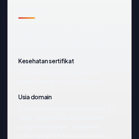
Sekilas
Cara tercepat membaca
ptpn4.com
:
negara Canada, usia 2.4 tahun, SSL OK,
registrar HOSTINGER operations, UAB.
Kesehatan sertifikat
Sertifikat yang saat ini disajikan oleh
ptpn4.com
dipecahkan sebagai: OK.
Usia domain
Domain telah terdaftar selama sekitar 2.4
tahun, yang menempatkannya dalam
kategori kematangan "established".
Domain yang lebih tua secara statistik